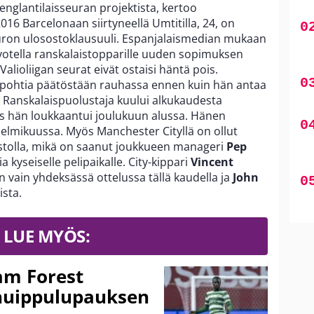
 englantilaisseuran projektista, kertoo
2016 Barcelonaan siirtyneellä Umtitilla, 24, on
ron ulosostoklausuuli. Espanjalaismedian mukaan
votella ranskalaistopparille uuden sopimuksen
Valioliigan seurat eivät ostaisi häntä pois.
 pohtia päätöstään rauhassa ennen kuin hän antaa
 Ranskalaispuolustaja kuului alkukaudesta
es hän loukkaantui joulukuun alussa. Hänen
elmikuussa. Myös Manchester Cityllä on ollut
stolla, mikä on saanut joukkueen manageri
Pep
 kyseiselle pelipaikalle. City-kippari
Vincent
vain yhdeksässä ottelussa tällä kaudella ja
John
ista.
LUE MYÖS:
am Forest
huippulupauksen