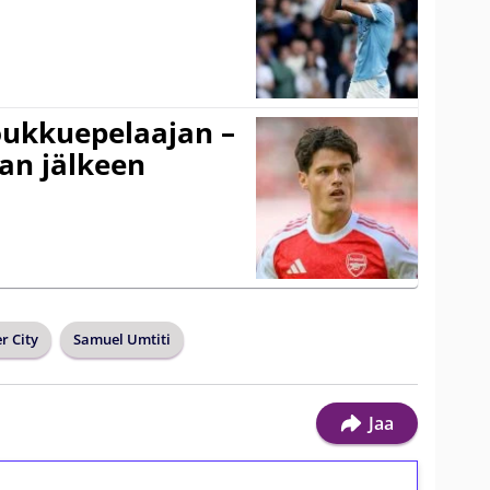
ukkuepelaajan –
an jälkeen
r City
Samuel Umtiti
Jaa