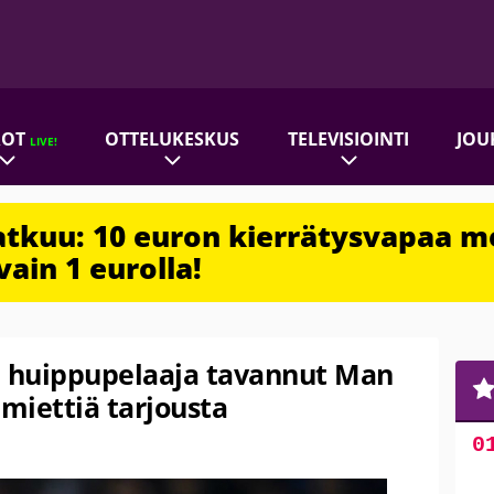
ROT
OTTELUKESKUS
TELEVISIOINTI
JOU
LIVE!
jatkuu: 10 euron kierrätysvapaa m
vain 1 eurolla!
n huippupelaaja tavannut Man
 miettiä tarjousta