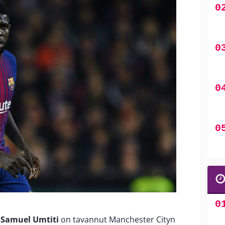
a
Samuel Umtiti
on tavannut Manchester Cityn