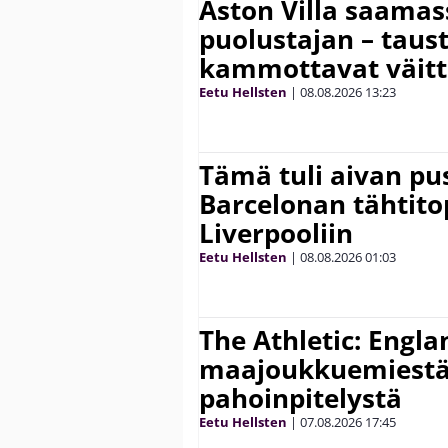
Aston Villa saama
puolustajan – taust
kammottavat väitt
Eetu Hellsten
|
08.08.2026
13:23
Tämä tuli aivan pus
Barcelonan tähtitop
Liverpooliin
Eetu Hellsten
|
08.08.2026
01:03
The Athletic: Engla
maajoukkuemiestä
pahoinpitelystä
Eetu Hellsten
|
07.08.2026
17:45