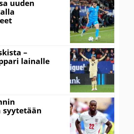
ssa uuden
alla
eet
kista –
pari lainalle
nnin
 syytetään