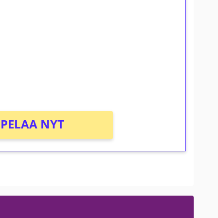
ilmaiskierroksia ilman
osta Tuohi 1000 -peliin (arvo 0,20€ per
PELAA NYT