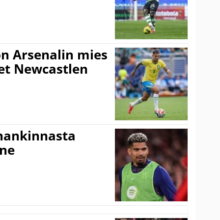
n Arsenalin mies
set Newcastlen
shankinnasta
nne