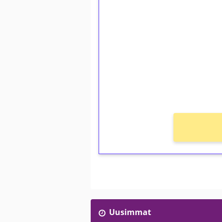
1€ = 10€ arvosta 
kierrätystä!
Talleta 1€
Saat heti 50 ilmaiskierr
kierros)!
Ei kierrätysvaatimusta!
Uusimmat