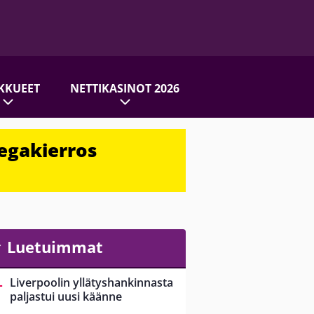
KKUEET
NETTIKASINOT 2026
egakierros
Luetuimmat
Liverpoolin yllätyshankinnasta
paljastui uusi käänne