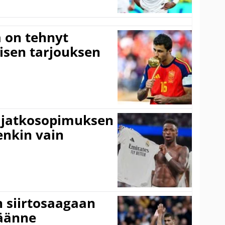
 on tehnyt
isen tarjouksen
ki jatkosopimuksen
tenkin vain
n siirtosaagaan
käänne