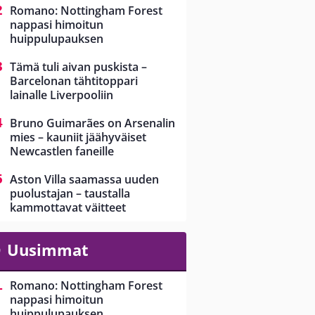
Romano: Nottingham Forest
nappasi himoitun
huippulupauksen
Tämä tuli aivan puskista –
Barcelonan tähtitoppari
lainalle Liverpooliin
Bruno Guimarães on Arsenalin
mies – kauniit jäähyväiset
Newcastlen faneille
Aston Villa saamassa uuden
puolustajan – taustalla
kammottavat väitteet
Uusimmat
Romano: Nottingham Forest
nappasi himoitun
huippulupauksen