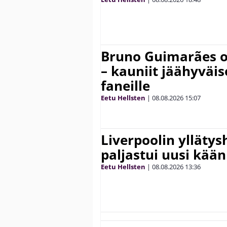
Bruno Guimarães o
– kauniit jäähyväi
faneille
Eetu Hellsten
|
08.08.2026
15:07
Liverpoolin ylläty
paljastui uusi kää
Eetu Hellsten
|
08.08.2026
13:36