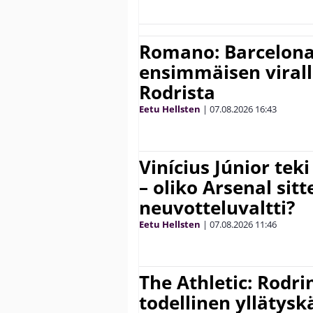
Romano: Barcelona
ensimmäisen virall
Rodrista
Eetu Hellsten
|
07.08.2026
16:43
Vinícius Júnior te
– oliko Arsenal sit
neuvotteluvaltti?
Eetu Hellsten
|
07.08.2026
11:46
The Athletic: Rodri
todellinen yllätys