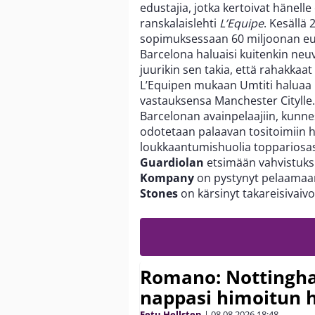
edustajia, jotka kertoivat hänelle
ranskalaislehti
L’Equipe
. Kesällä 
sopimuksessaan 60 miljoonan eu
Barcelona haluaisi kuitenkin neu
juurikin sen takia, että rahakkaat 
L’Equipen mukaan Umtiti haluaa
vastauksensa Manchester Citylle.
Barcelonan avainpelaajiin, kunn
odotetaan palaavan tositoimiin h
loukkaantumishuolia toppariosa
Guardiolan
etsimään vahvistuksia
Kompany
on pystynyt pelaamaan 
Stones
on kärsinyt takareisivaivo
Romano: Nottingh
nappasi himoitun 
Eetu Hellsten
|
08.08.2026
18:48