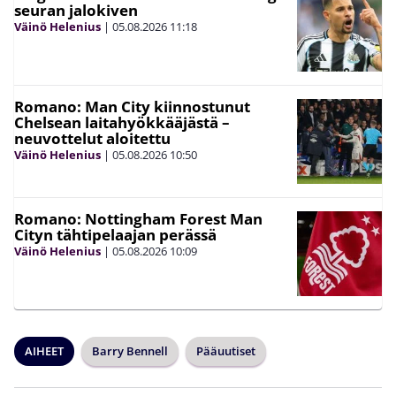
seuran jalokiven
Väinö Helenius
|
05.08.2026
11:18
Romano: Man City kiinnostunut
Chelsean laitahyökkääjästä –
neuvottelut aloitettu
Väinö Helenius
|
05.08.2026
10:50
Romano: Nottingham Forest Man
Cityn tähtipelaajan perässä
Väinö Helenius
|
05.08.2026
10:09
AIHEET
Barry Bennell
Pääuutiset