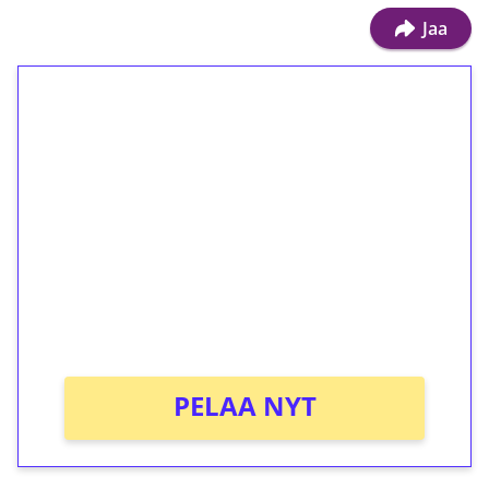
Jaa
1€ = 10€ arvosta
ilmaiskierroksia ilman
kierrätystä!
Talleta 1€
Saat heti 50 ilmaiskierrosta Tuohi 1000 -
peliin (arvo 0,20€ per kierros)!
Ei kierrätysvaatimusta!
PELAA NYT