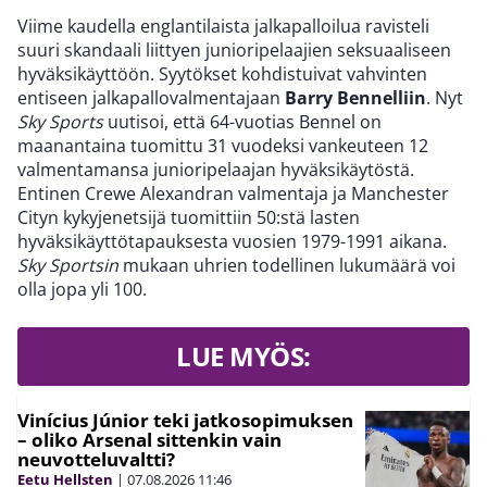
Viime kaudella englantilaista jalkapalloilua ravisteli
suuri skandaali liittyen junioripelaajien seksuaaliseen
hyväksikäyttöön. Syytökset kohdistuivat vahvinten
entiseen jalkapallovalmentajaan
Barry Bennelliin
. Nyt
Sky Sports
uutisoi, että 64-vuotias Bennel on
maanantaina tuomittu 31 vuodeksi vankeuteen 12
valmentamansa junioripelaajan hyväksikäytöstä.
Entinen Crewe Alexandran valmentaja ja Manchester
Cityn kykyjenetsijä tuomittiin 50:stä lasten
hyväksikäyttötapauksesta vuosien 1979-1991 aikana.
Sky Sportsin
mukaan uhrien todellinen lukumäärä voi
olla jopa yli 100.
LUE MYÖS:
Vinícius Júnior teki jatkosopimuksen
– oliko Arsenal sittenkin vain
neuvotteluvaltti?
Eetu Hellsten
|
07.08.2026
11:46