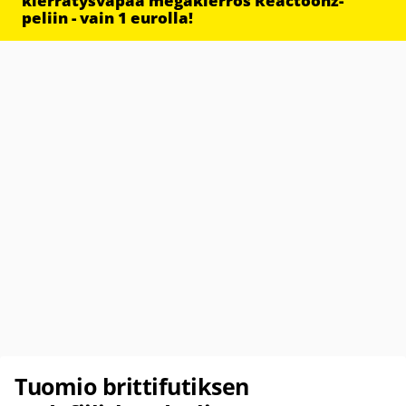
kierrätysvapaa megakierros Reactoonz-
peliin - vain 1 eurolla!
Tuomio brittifutiksen