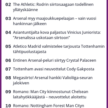
The Athletic: Rodrin siirtosaagaan todellinen
yllätyskäänne
Arsenal myy maajoukkuepelaajan – vain vuosi
hankinnan jälkeen
Asiantuntijalta kova paljastus Vinicius Juniorista:
”Arsenalissa uskotaan siirtoon”
Atletico Madrid valmistelee tarjousta Tottenhamin
tähtipuolustajasta
Entinen Arsenal-peluri siirtyy Crystal Palaceen
Tottenham avasi neuvottelut Cody Gakposta
Megasiirto! Arsenal hankki Valioliiga-seuran
jalokiven
Romano: Man City kiinnostunut Chelsean
laitahyökkääjästä – neuvottelut aloitettu
Romano: Nottingham Forest Man Cityn