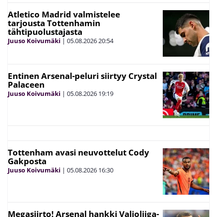
Atletico Madrid valmistelee
tarjousta Tottenhamin
tähtipuolustajasta
Juuso Koivumäki
|
05.08.2026
20:54
Entinen Arsenal-peluri siirtyy Crystal
Palaceen
Juuso Koivumäki
|
05.08.2026
19:19
Tottenham avasi neuvottelut Cody
Gakposta
Juuso Koivumäki
|
05.08.2026
16:30
Megasiirto! Arsenal hankki Valioliiga-