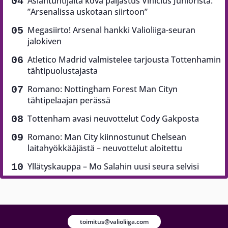
Asiantuntijalta kova paljastus Vinicius Juniorista:
”Arsenalissa uskotaan siirtoon”
Megasiirto! Arsenal hankki Valioliiga-seuran
jalokiven
Atletico Madrid valmistelee tarjousta Tottenhamin
tähtipuolustajasta
Romano: Nottingham Forest Man Cityn
tähtipelaajan perässä
Tottenham avasi neuvottelut Cody Gakposta
Romano: Man City kiinnostunut Chelsean
laitahyökkääjästä – neuvottelut aloitettu
Yllätyskauppa – Mo Salahin uusi seura selvisi
toimitus@valioliiga.com