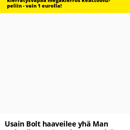
kierrätysvapaa megakierros Reactoonz-
peliin - vain 1 eurolla!
Usain Bolt haaveilee yhä Man