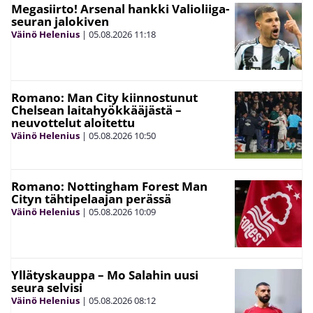
Megasiirto! Arsenal hankki Valioliiga-
seuran jalokiven
Väinö Helenius
|
05.08.2026
11:18
Romano: Man City kiinnostunut
Chelsean laitahyökkääjästä –
neuvottelut aloitettu
Väinö Helenius
|
05.08.2026
10:50
Romano: Nottingham Forest Man
Cityn tähtipelaajan perässä
Väinö Helenius
|
05.08.2026
10:09
Yllätyskauppa – Mo Salahin uusi
seura selvisi
Väinö Helenius
|
05.08.2026
08:12