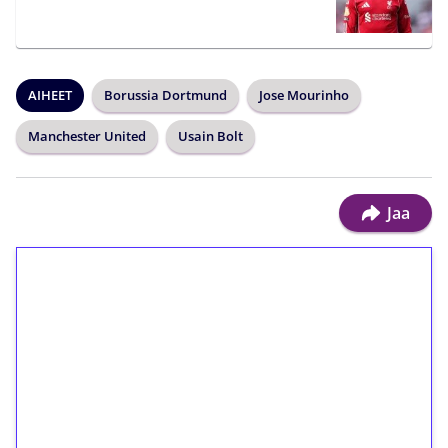
AIHEET
Borussia Dortmund
Jose Mourinho
Manchester United
Usain Bolt
Jaa
1€ = 10€ arvosta
ilmaiskierroksia ilman
kierrätystä!
Talleta 1€
Saat heti 50 ilmaiskierrosta Tuohi 1000 -