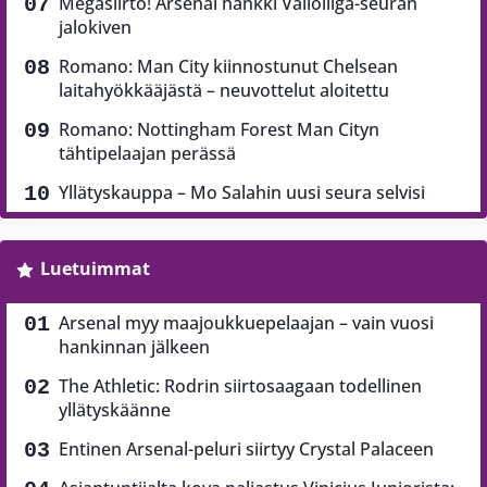
Megasiirto! Arsenal hankki Valioliiga-seuran
jalokiven
Romano: Man City kiinnostunut Chelsean
laitahyökkääjästä – neuvottelut aloitettu
Romano: Nottingham Forest Man Cityn
tähtipelaajan perässä
Yllätyskauppa – Mo Salahin uusi seura selvisi
Luetuimmat
Arsenal myy maajoukkuepelaajan – vain vuosi
hankinnan jälkeen
The Athletic: Rodrin siirtosaagaan todellinen
yllätyskäänne
Entinen Arsenal-peluri siirtyy Crystal Palaceen