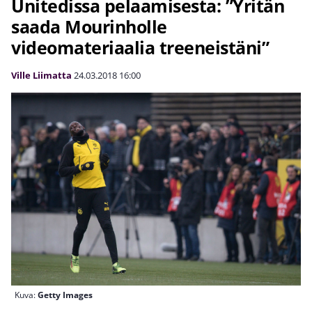
Unitedissa pelaamisesta: ”Yritän
saada Mourinholle
videomateriaalia treeneistäni”
Ville Liimatta
24.03.2018
16:00
Kuva:
Getty Images