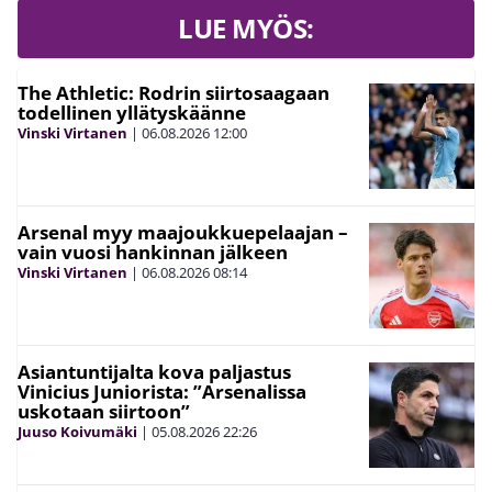
LUE MYÖS:
The Athletic: Rodrin siirtosaagaan
todellinen yllätyskäänne
Vinski Virtanen
|
06.08.2026
12:00
Arsenal myy maajoukkuepelaajan –
vain vuosi hankinnan jälkeen
Vinski Virtanen
|
06.08.2026
08:14
Asiantuntijalta kova paljastus
Vinicius Juniorista: ”Arsenalissa
uskotaan siirtoon”
Juuso Koivumäki
|
05.08.2026
22:26