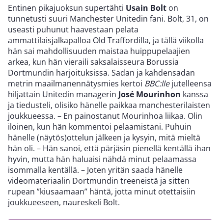
Entinen pikajuoksun supertähti
Usain Bolt
on
tunnetusti suuri Manchester Unitedin fani. Bolt, 31, on
useasti puhunut haavestaan pelata
ammattilaisjalkapalloa Old Traffordilla, ja tällä viikolla
hän sai mahdollisuuden maistaa huippupelaajien
arkea, kun hän vieraili saksalaisseura Borussia
Dortmundin harjoituksissa. Sadan ja kahdensadan
metrin maailmanennätysmies kertoi
BBC:lle
jutelleensa
hiljattain Unitedin managerin
José Mourinhon
kanssa
ja tiedusteli, olisiko hänelle paikkaa manchesterilaisten
joukkueessa. – En painostanut Mourinhoa liikaa. Olin
iloinen, kun hän kommentoi pelaamistani. Puhuin
hänelle (näytös)ottelun jälkeen ja kysyin, mitä mieltä
hän oli. – Hän sanoi, että pärjäsin pienellä kentällä ihan
hyvin, mutta hän haluaisi nähdä minut pelaamassa
isommalla kentällä. – Joten yritän saada hänelle
videomateriaalin Dortmundin treeneistä ja sitten
rupean ”kiusaamaan” häntä, jotta minut otettaisiin
joukkueeseen, naureskeli Bolt.