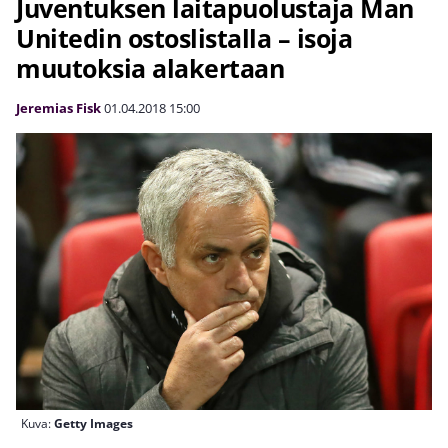
Juventuksen laitapuolustaja Man
Unitedin ostoslistalla – isoja
muutoksia alakertaan
Jeremias Fisk
01.04.2018
15:00
Kuva:
Getty Images