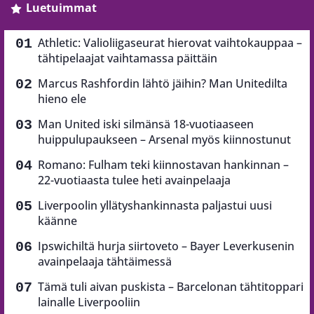
Luetuimmat
Athletic: Valioliigaseurat hierovat vaihtokauppaa –
tähtipelaajat vaihtamassa päittäin
Marcus Rashfordin lähtö jäihin? Man Unitedilta
hieno ele
Man United iski silmänsä 18-vuotiaaseen
huippulupaukseen – Arsenal myös kiinnostunut
Romano: Fulham teki kiinnostavan hankinnan –
22-vuotiaasta tulee heti avainpelaaja
Liverpoolin yllätyshankinnasta paljastui uusi
käänne
Ipswichiltä hurja siirtoveto – Bayer Leverkusenin
avainpelaaja tähtäimessä
Tämä tuli aivan puskista – Barcelonan tähtitoppari
lainalle Liverpooliin