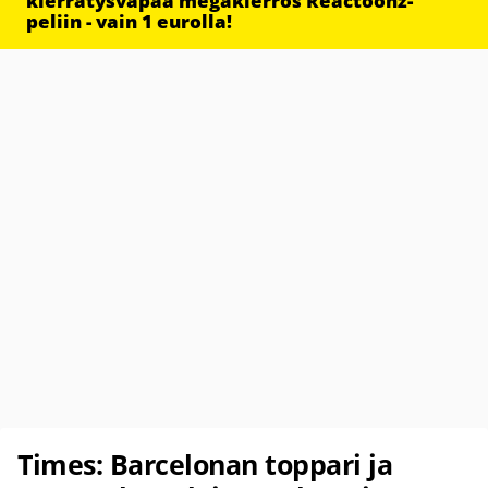
kierrätysvapaa megakierros Reactoonz-
peliin - vain 1 eurolla!
Times: Barcelonan toppari ja