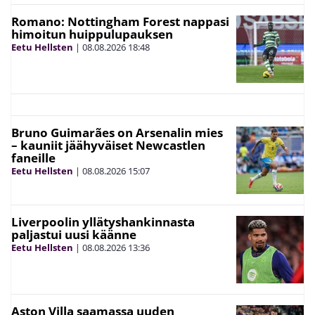
Romano: Nottingham Forest nappasi
himoitun huippulupauksen
Eetu Hellsten
|
08.08.2026
18:48
Bruno Guimarães on Arsenalin mies
– kauniit jäähyväiset Newcastlen
faneille
Eetu Hellsten
|
08.08.2026
15:07
Liverpoolin yllätyshankinnasta
paljastui uusi käänne
Eetu Hellsten
|
08.08.2026
13:36
Aston Villa saamassa uuden