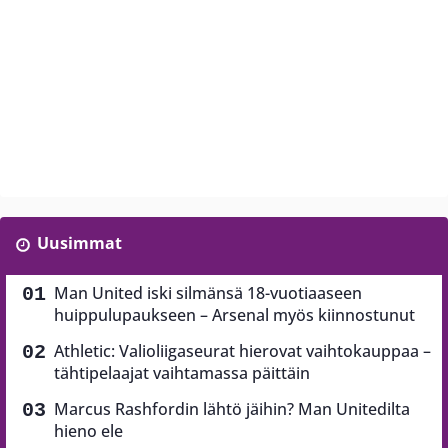
Uusimmat
Man United iski silmänsä 18-vuotiaaseen
huippulupaukseen – Arsenal myös kiinnostunut
Athletic: Valioliigaseurat hierovat vaihtokauppaa –
tähtipelaajat vaihtamassa päittäin
Marcus Rashfordin lähtö jäihin? Man Unitedilta
hieno ele