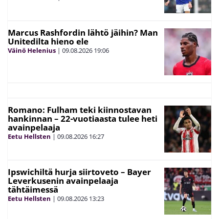
Marcus Rashfordin lähtö jäihin? Man
Unitedilta hieno ele
Väinö Helenius
|
09.08.2026
19:06
Romano: Fulham teki kiinnostavan
hankinnan – 22-vuotiaasta tulee heti
avainpelaaja
Eetu Hellsten
|
09.08.2026
16:27
Ipswichiltä hurja siirtoveto – Bayer
Leverkusenin avainpelaaja
tähtäimessä
Eetu Hellsten
|
09.08.2026
13:23