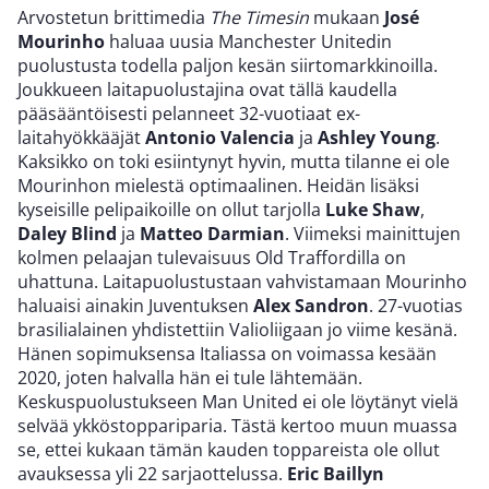
Arvostetun brittimedia
The Timesin
mukaan
José
Mourinho
haluaa uusia Manchester Unitedin
puolustusta todella paljon kesän siirtomarkkinoilla.
Joukkueen laitapuolustajina ovat tällä kaudella
pääsääntöisesti pelanneet 32-vuotiaat ex-
laitahyökkääjät
Antonio Valencia
ja
Ashley Young
.
Kaksikko on toki esiintynyt hyvin, mutta tilanne ei ole
Mourinhon mielestä optimaalinen. Heidän lisäksi
kyseisille pelipaikoille on ollut tarjolla
Luke Shaw
,
Daley Blind
ja
Matteo Darmian
. Viimeksi mainittujen
kolmen pelaajan tulevaisuus Old Traffordilla on
uhattuna. Laitapuolustustaan vahvistamaan Mourinho
haluaisi ainakin Juventuksen
Alex Sandron
. 27-vuotias
brasilialainen yhdistettiin Valioliigaan jo viime kesänä.
Hänen sopimuksensa Italiassa on voimassa kesään
2020, joten halvalla hän ei tule lähtemään.
Keskuspuolustukseen Man United ei ole löytänyt vielä
selvää ykköstoppariparia. Tästä kertoo muun muassa
se, ettei kukaan tämän kauden toppareista ole ollut
avauksessa yli 22 sarjaottelussa.
Eric Baillyn