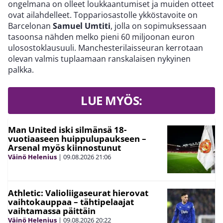
ongelmana on olleet loukkaantumiset ja muiden otteet
ovat ailahdelleet. Toppariosastolle ykköstavoite on
Barcelonan
Samuel Umtiti
, jolla on sopimuksessaan
tasoonsa nähden melko pieni 60 miljoonan euron
ulosostoklausuuli. Manchesterilaisseuran kerrotaan
olevan valmis tuplaamaan ranskalaisen nykyinen
palkka.
LUE MYÖS:
Man United iski silmänsä 18-
vuotiaaseen huippulupaukseen –
Arsenal myös kiinnostunut
Väinö Helenius
|
09.08.2026
21:06
Athletic: Valioliigaseurat hierovat
vaihtokauppaa – tähtipelaajat
vaihtamassa päittäin
Väinö Helenius
|
09.08.2026
20:22