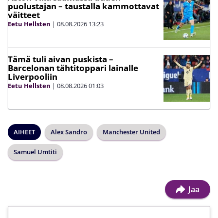
puolustajan – taustalla kammottavat
väitteet
Eetu Hellsten
|
08.08.2026
13:23
Tämä tuli aivan puskista –
Barcelonan tähtitoppari lainalle
Liverpooliin
Eetu Hellsten
|
08.08.2026
01:03
AIHEET
Alex Sandro
Manchester United
Samuel Umtiti
Jaa