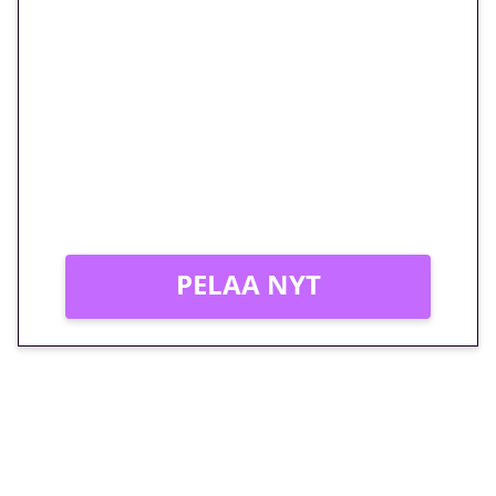
🎁 Huipputarjous jatkuu: 10
euron kierrätysvapaa
megakierros Reactoonz-
peliin – vain 1 eurolla!
Peli: Reactoonz
Vain uusille asiakkaille!
PELAA NYT