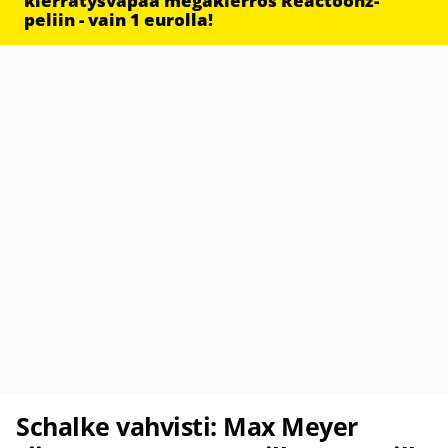
kierrätysvapaa megakierros Reactoonz-
peliin - vain 1 eurolla!
Schalke vahvisti: Max Meyer