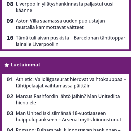
Liverpoolin yllätyshankinnasta paljastui uusi
käänne
Aston Villa saamassa uuden puolustajan –
taustalla kammottavat väitteet
Tämä tuli aivan puskista – Barcelonan tähtitoppari
lainalle Liverpooliin
Luetuimmat
Athletic: Valioliigaseurat hierovat vaihtokauppaa –
tähtipelaajat vaihtamassa päittäin
Marcus Rashfordin lähtö jäihin? Man Unitedilta
hieno ele
Man United iski silmänsä 18-vuotiaaseen
huippulupaukseen – Arsenal myös kiinnostunut
Romano: Fulham teki kiinnostavan hankinnan –