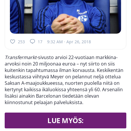
253
17
9:32 AM · Apr 26, 2018
Transfermarkt
-sivusto arvioi 22-vuotiaan markkina-
arvoksi noin 20 miljoonaa euroa – nyt siirto on siis
kuitenkin tapahtumassa ilman korvausta. Keskikentän
keskustassa viihtyvä Meyer on pelannut neljä ottelua
Saksan A-maajoukkueessa, nuorten puolella niitä on
kertynyt kaikissa ikäluokissa yhteensä yli 60. Arsenalin
lisäksi ainakin Barcelonan tiedetään olevan
kiinnostunut pelaajan palveluksista.
LUE MYÖS: