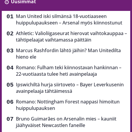
Uusimmat
Man United iski silmänsä 18-vuotiaaseen
huippulupaukseen – Arsenal myös kiinnostunut
Athletic: Valioliigaseurat hierovat vaihtokauppaa –
tähtipelaajat vaihtamassa päittäin
Marcus Rashfordin lähtö jäihin? Man Unitedilta
hieno ele
Romano: Fulham teki kiinnostavan hankinnan –
22-vuotiaasta tulee heti avainpelaaja
Ipswichiltä hurja siirtoveto – Bayer Leverkusenin
avainpelaaja tähtäimessä
Romano: Nottingham Forest nappasi himoitun
huippulupauksen
Bruno Guimarães on Arsenalin mies – kauniit
jäähyväiset Newcastlen faneille