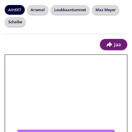
AIHEET
Arsenal
Loukkaantumiset
Max Meyer
Schalke
Jaa
🎁 Huipputarjous jatkuu: 10
euron kierrätysvapaa
megakierros Reactoonz-
peliin – vain 1 eurolla!
Peli: Reactoonz
Vain uusille asiakkaille!