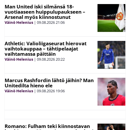
Man United iski silmänsä 18-
vuotiaaseen huippulupaukseen –
Arsenal myös kiinnostunut
Väinö Helenius
|
09.08.2026
21:06
Athletic: Valioliigaseurat hierovat
vaihtokauppaa – tähtipelaajat
vaihtamassa päittäin
Väinö Helenius
|
09.08.2026
20:22
Marcus Rashfordin lähtö jäihin? Man
Unitedilta hieno ele
Väinö Helenius
|
09.08.2026
19:06
Romano: Fulham teki kiinnostavan