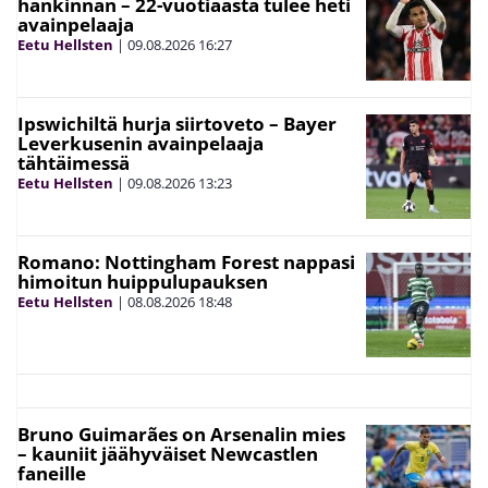
hankinnan – 22-vuotiaasta tulee heti
avainpelaaja
Eetu Hellsten
|
09.08.2026
16:27
Ipswichiltä hurja siirtoveto – Bayer
Leverkusenin avainpelaaja
tähtäimessä
Eetu Hellsten
|
09.08.2026
13:23
Romano: Nottingham Forest nappasi
himoitun huippulupauksen
Eetu Hellsten
|
08.08.2026
18:48
Bruno Guimarães on Arsenalin mies
– kauniit jäähyväiset Newcastlen
faneille