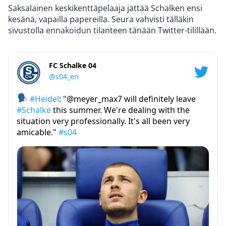
Saksalainen keskikenttäpelaaja jättää Schalken ensi
kesänä, vapailla papereilla. Seura vahvisti tälläkin
sivustolla
ennakoidun
tilanteen tänään Twitter-tilillään.
FC Schalke 04
@s04_en
#Heidel
: "@meyer_max7 will definitely leave
#Schalke
this summer. We're dealing with the
situation very professionally. It's all been very
amicable."
#s04