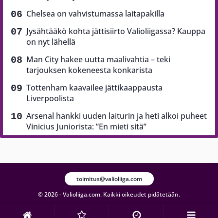
Chelsea on vahvistumassa laitapakilla
Jysähtääkö kohta jättisiirto Valioliigassa? Kauppa
on nyt lähellä
Man City hakee uutta maalivahtia – teki
tarjouksen kokeneesta konkarista
Tottenham kaavailee jättikaappausta
Liverpoolista
Arsenal hankki uuden laiturin ja heti alkoi puheet
Vinicius Juniorista: ”En mieti sitä”
toimitus@valioliiga.com
© 2026 - Valioliiga.com. Kaikki oikeudet pidätetään.