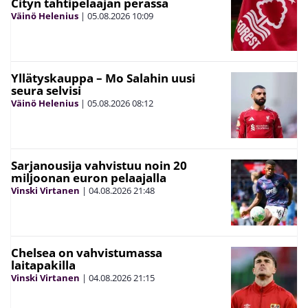
Cityn tähtipelaajan perässä
Väinö Helenius
|
05.08.2026
10:09
Yllätyskauppa – Mo Salahin uusi
seura selvisi
Väinö Helenius
|
05.08.2026
08:12
Sarjanousija vahvistuu noin 20
miljoonan euron pelaajalla
Vinski Virtanen
|
04.08.2026
21:48
Chelsea on vahvistumassa
laitapakilla
Vinski Virtanen
|
04.08.2026
21:15