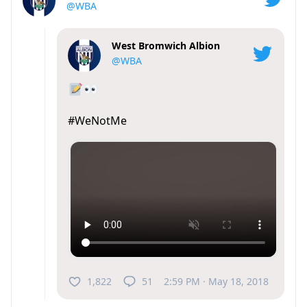
@WBA
West Bromwich Albion
@WBA
#WeNotMe
1,822
51
2:59 PM · May 18, 2018