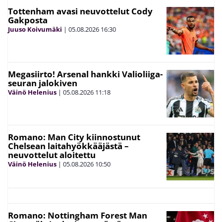
Tottenham avasi neuvottelut Cody
Gakposta
Juuso Koivumäki
|
05.08.2026
16:30
Megasiirto! Arsenal hankki Valioliiga-
seuran jalokiven
Väinö Helenius
|
05.08.2026
11:18
Romano: Man City kiinnostunut
Chelsean laitahyökkääjästä –
neuvottelut aloitettu
Väinö Helenius
|
05.08.2026
10:50
Romano: Nottingham Forest Man