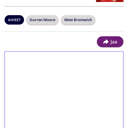
AIHEET
Darren Moore
West Bromwich
Jaa
1€ = 10€ arvosta
ilmaiskierroksia ilman
kierrätystä!
Talleta 1€
Saat heti 50 ilmaiskierrosta Tuohi 1000 -
peliin (arvo 0,20€ per kierros)!
Ei kierrätysvaatimusta!