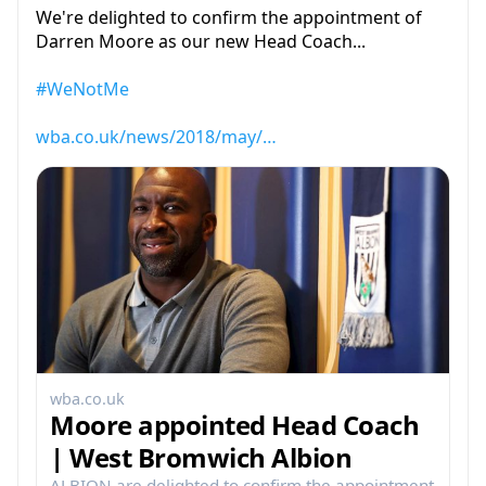
We're delighted to confirm the appointment of
Darren Moore as our new Head Coach...
#WeNotMe
wba.co.uk/news/2018/may/…
wba.co.uk
Moore appointed Head Coach
| West Bromwich Albion
ALBION are delighted to confirm the appointment