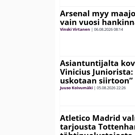
Arsenal myy maajo
vain vuosi hankinn
Vinski Virtanen
|
06.08.2026
08:14
Asiantuntijalta kov
Vinicius Juniorista:
uskotaan siirtoon”
Juuso Koivumäki
|
05.08.2026
22:26
Atletico Madrid va
tarjousta Tottenh