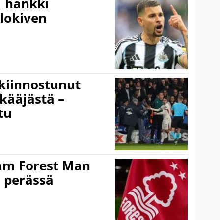
l hankki
alokiven
kiinnostunut
kääjästä –
tu
am Forest Man
n perässä