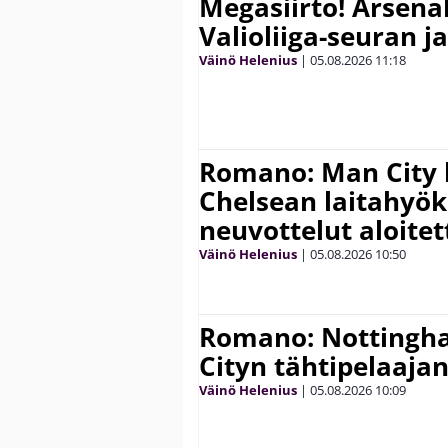
Megasiirto! Arsena
Valioliiga-seuran j
Väinö Helenius
|
05.08.2026
11:18
Romano: Man City 
Chelsean laitahyök
neuvottelut aloitet
Väinö Helenius
|
05.08.2026
10:50
Romano: Nottingh
Cityn tähtipelaaja
Väinö Helenius
|
05.08.2026
10:09