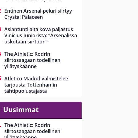
Entinen Arsenal-peluri siirtyy
Crystal Palaceen
Asiantuntijalta kova paljastus
Vinicius Juniorista: ”Arsenalissa
uskotaan siirtoon”
The Athletic: Rodrin
siirtosaagaan todellinen
yllätyskäänne
Atletico Madrid valmistelee
tarjousta Tottenhamin
tähtipuolustajasta
Uusimmat
The Athletic: Rodrin
siirtosaagaan todellinen
yllätyskäänne