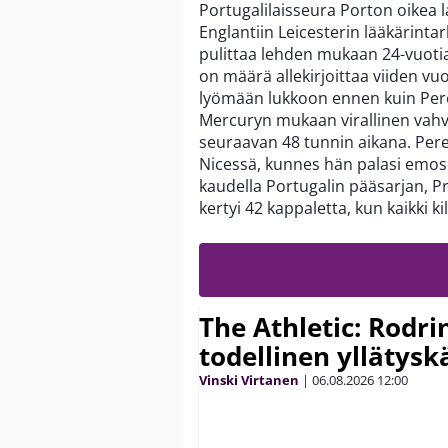
Portugalilaisseura Porton oikea 
Englantiin Leicesterin lääkärint
pulittaa lehden mukaan 24-vuoti
on määrä allekirjoittaa viiden vu
lyömään lukkoon ennen kuin Pereir
Mercuryn mukaan virallinen vahvis
seuraavan 48 tunnin aikana. Perei
Nicessä, kunnes hän palasi emose
kaudella Portugalin pääsarjan, P
kertyi 42 kappaletta, kun kaikki k
The Athletic: Rodri
todellinen yllätys
Vinski Virtanen
|
06.08.2026
12:00