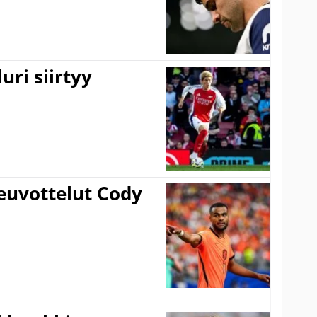
uri siirtyy
euvottelut Cody