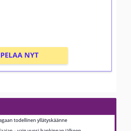
osta Tuohi 1000 -peliin (arvo 0,20€ per
PELAA NYT
aagaan todellinen yllätyskäänne
ajan – vain vuosi hankinnan jälkeen