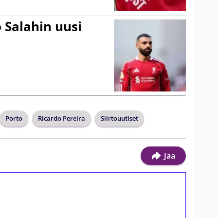
 Salahin uusi
Porto
Ricardo Pereira
Siirtouutiset
Jaa
ilmaiskierroksia ilman