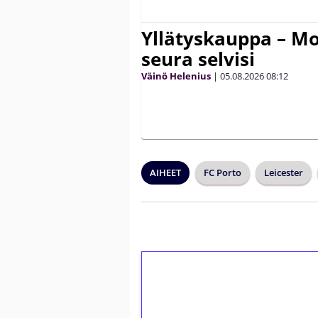
Yllätyskauppa – Mo
seura selvisi
Väinö Helenius
|
05.08.2026
08:12
AIHEET
FC Porto
Leicester
1€ = 10€ arvosta 
kierrätystä!