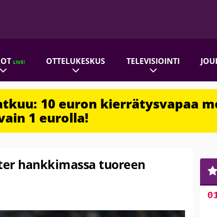
ROT
OTTELUKESKUS
TELEVISIOINTI
JOU
LIVE!
jatkuu: 10 euron kierrätysvapaa m
vain 1 eurolla!
ester hankkimassa tuoreen