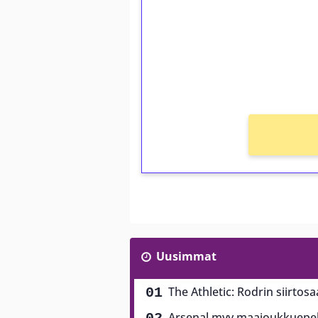
Talleta 1€
Saat heti 50 ilmaiskierr
kierros)!
Ei kierrätysvaatimusta!
Uusimmat
The Athletic: Rodrin siirtos
Arsenal myy maajoukkuepela