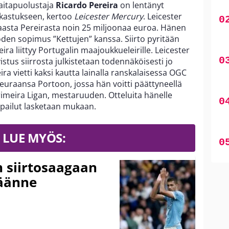
laitapuolustaja
Ricardo Pereira
on lentänyt
arkastukseen, kertoo
Leicester Mercury
. Leicester
aasta Pereirasta noin 25 miljoonaa euroa. Hänen
oden sopimus ”Kettujen” kanssa. Siirto pyritään
a liittyy Portugalin maajoukkueleirille. Leicester
tus siirrosta julkistetaan todennäköisesti jo
ra vietti kaksi kautta lainalla ranskalaisessa OGC
uraansa Portoon, jossa hän voitti päättyneellä
rimeira Ligan, mestaruuden. Otteluita hänelle
ilpailut lasketaan mukaan.
LUE MYÖS:
n siirtosaagaan
käänne