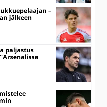
ukkuepelaajan –
an jälkeen
a paljastus
 ”Arsenalissa
lmistelee
amin