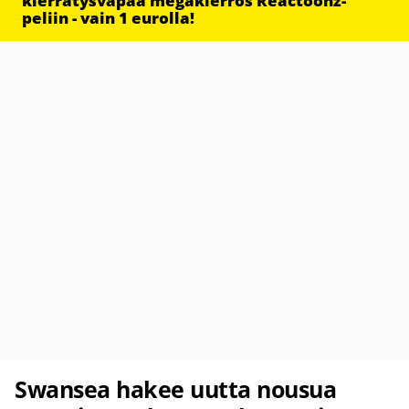
kierrätysvapaa megakierros Reactoonz-
peliin - vain 1 eurolla!
Swansea hakee uutta nousua