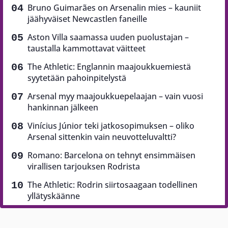
Bruno Guimarães on Arsenalin mies – kauniit
jäähyväiset Newcastlen faneille
Aston Villa saamassa uuden puolustajan –
taustalla kammottavat väitteet
The Athletic: Englannin maajoukkuemiestä
syytetään pahoinpitelystä
Arsenal myy maajoukkuepelaajan – vain vuosi
hankinnan jälkeen
Vinícius Júnior teki jatkosopimuksen – oliko
Arsenal sittenkin vain neuvotteluvaltti?
Romano: Barcelona on tehnyt ensimmäisen
virallisen tarjouksen Rodrista
The Athletic: Rodrin siirtosaagaan todellinen
yllätyskäänne