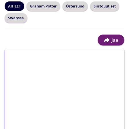
AIHEET
Graham Potter
Östersund
Siirtouutiset
Swansea
Jaa
1€ = 10€ arvosta
ilmaiskierroksia ilman
kierrätystä!
Talleta 1€
Saat heti 50 ilmaiskierrosta Tuohi 1000 -
peliin (arvo 0,20€ per kierros)!
Ei kierrätysvaatimusta!