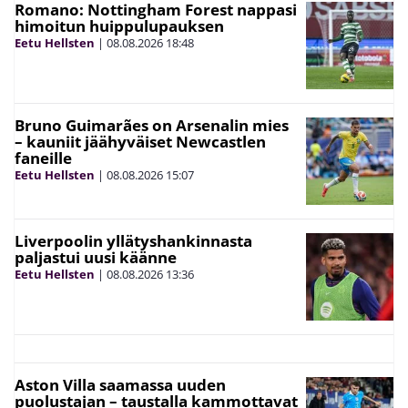
Romano: Nottingham Forest nappasi
himoitun huippulupauksen
Eetu Hellsten
|
08.08.2026
18:48
Bruno Guimarães on Arsenalin mies
– kauniit jäähyväiset Newcastlen
faneille
Eetu Hellsten
|
08.08.2026
15:07
Liverpoolin yllätyshankinnasta
paljastui uusi käänne
Eetu Hellsten
|
08.08.2026
13:36
Aston Villa saamassa uuden
puolustajan – taustalla kammottavat