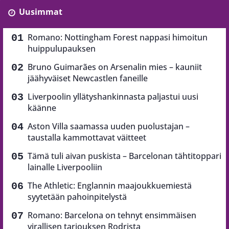
Uusimmat
Romano: Nottingham Forest nappasi himoitun
huippulupauksen
Bruno Guimarães on Arsenalin mies – kauniit
jäähyväiset Newcastlen faneille
Liverpoolin yllätyshankinnasta paljastui uusi
käänne
Aston Villa saamassa uuden puolustajan –
taustalla kammottavat väitteet
Tämä tuli aivan puskista – Barcelonan tähtitoppari
lainalle Liverpooliin
The Athletic: Englannin maajoukkuemiestä
syytetään pahoinpitelystä
Romano: Barcelona on tehnyt ensimmäisen
virallisen tarjouksen Rodrista