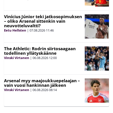
Vinícius Júnior teki jatkosopimuksen
– oliko Arsenal sittenkin vain
neuvotteluvaltti?
Eetu Hellsten
|
07.08.2026
11:46
The Athletic: Rodrin siirtosaagaan
todellinen yllätyskäänne
Vinski Virtanen
|
06.08.2026
12:00
Arsenal myy maajoukkuepelaajan –
vain vuosi hankinnan jälkeen
Vinski Virtanen
|
06.08.2026
08:14