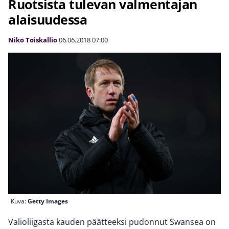
Ruotsista tulevan valmentajan
alaisuudessa
Niko Toiskallio
06.06.2018
07:00
Kuva:
Getty Images
Valioliigasta kauden päätteeksi pudonnut Swansea on