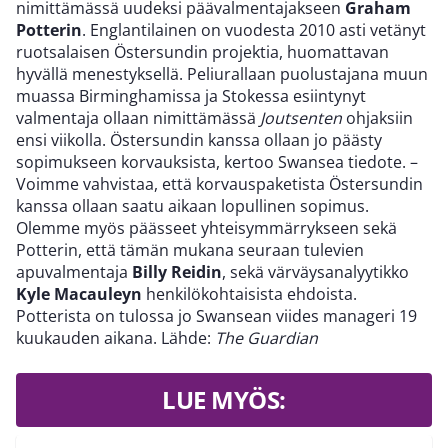
nimittämässä uudeksi päävalmentajakseen
Graham
Potterin
. Englantilainen on vuodesta 2010 asti vetänyt
ruotsalaisen Östersundin projektia, huomattavan
hyvällä menestyksellä. Peliurallaan puolustajana muun
muassa Birminghamissa ja Stokessa esiintynyt
valmentaja ollaan nimittämässä
Joutsenten
ohjaksiin
ensi viikolla. Östersundin kanssa ollaan jo päästy
sopimukseen korvauksista, kertoo Swansea tiedote. –
Voimme vahvistaa, että korvauspaketista Östersundin
kanssa ollaan saatu aikaan lopullinen sopimus.
Olemme myös päässeet yhteisymmärrykseen sekä
Potterin, että tämän mukana seuraan tulevien
apuvalmentaja
Billy Reidin
, sekä värväysanalyytikko
Kyle Macauleyn
henkilökohtaisista ehdoista.
Potterista on tulossa jo Swansean viides manageri 19
kuukauden aikana. Lähde:
The Guardian
LUE MYÖS: