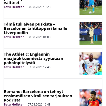
väitteet
Eetu Hellsten
|
08.08.2026
13:23
Tämä tuli aivan puskista –
Barcelonan tähtitoppari lainalle
Liverpooliin
Eetu Hellsten
|
08.08.2026
01:03
The Athletic: Englannin
maajoukkuemiestä syytetään
pahoinpitelystä
Eetu Hellsten
|
07.08.2026
17:45
Romano: Barcelona on tehnyt
ensimmäisen virallisen tarjouksen
Rodrista
Eetu Hellsten
|
07.08.2026
16:43