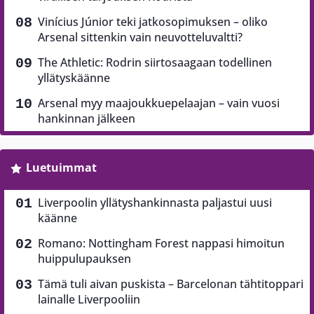
Vinícius Júnior teki jatkosopimuksen – oliko
Arsenal sittenkin vain neuvotteluvaltti?
The Athletic: Rodrin siirtosaagaan todellinen
yllätyskäänne
Arsenal myy maajoukkuepelaajan – vain vuosi
hankinnan jälkeen
Luetuimmat
Liverpoolin yllätyshankinnasta paljastui uusi
käänne
Romano: Nottingham Forest nappasi himoitun
huippulupauksen
Tämä tuli aivan puskista – Barcelonan tähtitoppari
lainalle Liverpooliin