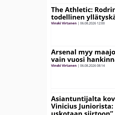
The Athletic: Rodri
todellinen yllätys
Vinski Virtanen
|
06.08.2026
12:00
Arsenal myy maajo
vain vuosi hankinn
Vinski Virtanen
|
06.08.2026
08:14
Asiantuntijalta kov
Vinicius Juniorista:
uskotaan siirtoon”