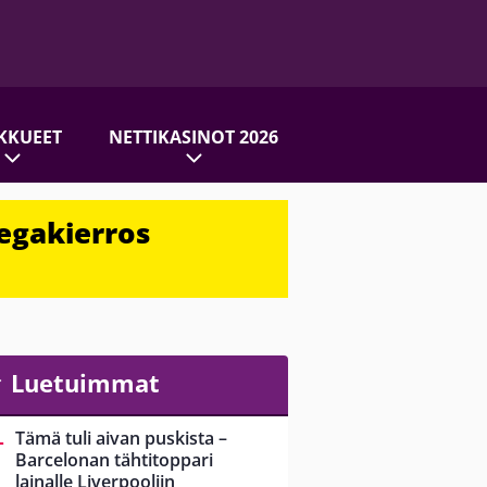
KKUEET
NETTIKASINOT 2026
egakierros
Luetuimmat
Tämä tuli aivan puskista –
Barcelonan tähtitoppari
lainalle Liverpooliin