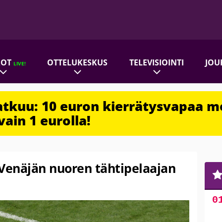
ROT
OTTELUKESKUS
TELEVISIOINTI
JOU
LIVE!
jatkuu: 10 euron kierrätysvapaa m
vain 1 eurolla!
 Venäjän nuoren tähtipelaajan