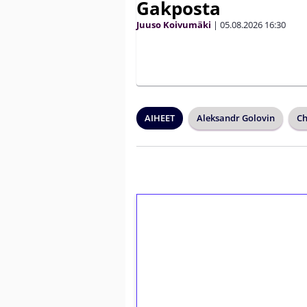
Gakposta
Juuso Koivumäki
|
05.08.2026
16:30
AIHEET
Aleksandr Golovin
Ch
1€ = 10€ arvosta 
kierrätystä!
Talleta 1€
Saat heti 50 ilmaiskierr