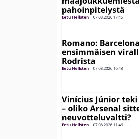
maajoukkuemiestä
pahoinpitelystä
Eetu Hellsten
|
07.08.2026
17:45
Romano: Barcelona
ensimmäisen virall
Rodrista
Eetu Hellsten
|
07.08.2026
16:43
Vinícius Júnior te
– oliko Arsenal sit
neuvotteluvaltti?
Eetu Hellsten
|
07.08.2026
11:46