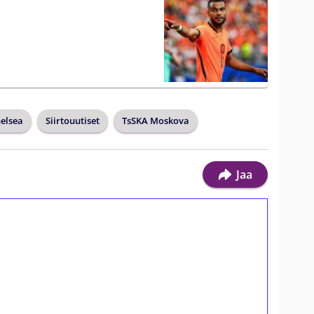
elsea
Siirtouutiset
TsSKA Moskova
Jaa
ilmaiskierroksia ilman
osta Tuohi 1000 -peliin (arvo 0,20€ per