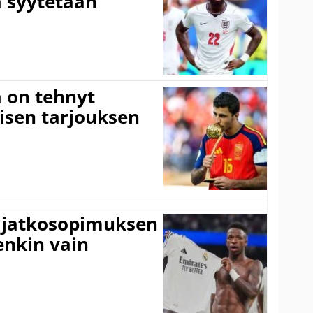
 syytetään
 on tehnyt
isen tarjouksen
ki jatkosopimuksen
tenkin vain