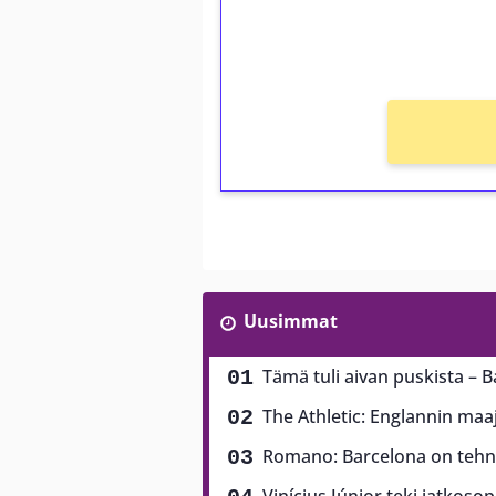
kierros)!
Ei kierrätysvaatimusta!
Uusimmat
Tämä tuli aivan puskista – B
The Athletic: Englannin ma
Romano: Barcelona on tehny
Vinícius Júnior teki jatkoso