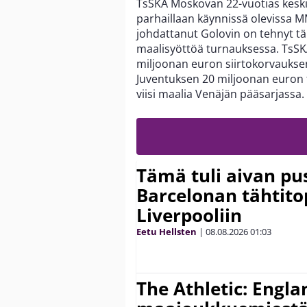
TsSKA Moskovan 22-vuotias keskik
parhaillaan käynnissä olevissa M
johdattanut Golovin on tehnyt t
maalisyöttöä turnauksessa. TsSK
miljoonan euron siirtokorvauksen.
Juventuksen 20 miljoonan euron t
viisi maalia Venäjän pääsarjassa.
Tämä tuli aivan pus
Barcelonan tähtitop
Liverpooliin
Eetu Hellsten
|
08.08.2026
01:03
The Athletic: Engla