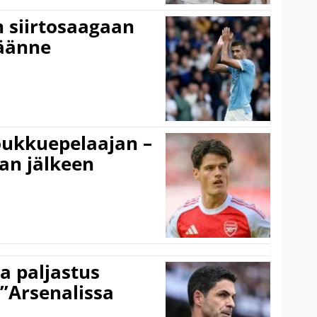
n siirtosaagaan
käänne
ukkuepelaajan –
an jälkeen
a paljastus
 ”Arsenalissa