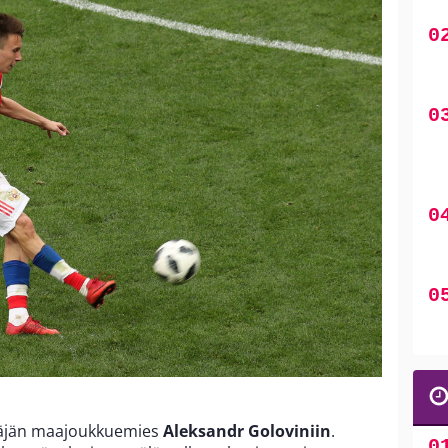
näjän maajoukkuemies
Aleksandr Goloviniin
.