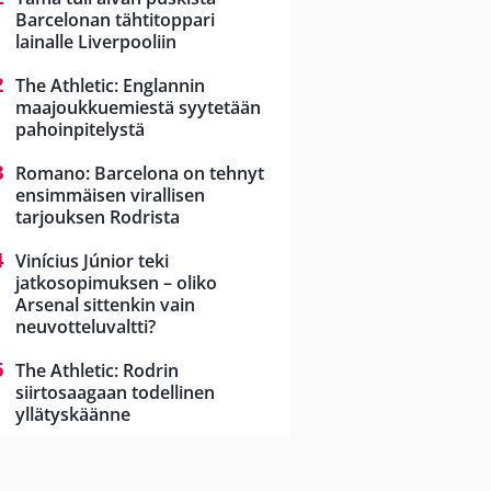
Barcelonan tähtitoppari
lainalle Liverpooliin
The Athletic: Englannin
maajoukkuemiestä syytetään
pahoinpitelystä
Romano: Barcelona on tehnyt
ensimmäisen virallisen
tarjouksen Rodrista
Vinícius Júnior teki
jatkosopimuksen – oliko
Arsenal sittenkin vain
neuvotteluvaltti?
The Athletic: Rodrin
siirtosaagaan todellinen
yllätyskäänne