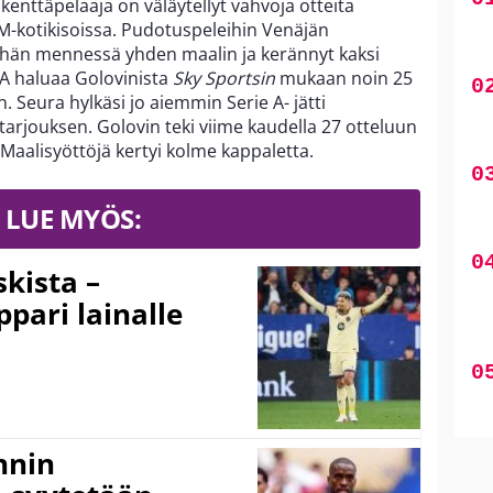
enttäpelaaja on väläytellyt vahvoja otteita
M-kotikisoissa. Pudotuspeleihin Venäjän
ähän mennessä yhden maalin ja kerännyt kaksi
A haluaa Golovinista
Sky Sportsin
mukaan noin 25
 Seura hylkäsi jo aiemmin Serie A- jätti
arjouksen. Golovin teki viime kaudella 27 otteluun
 Maalisyöttöjä kertyi kolme kappaletta.
LUE MYÖS:
kista –
pari lainalle
nnin