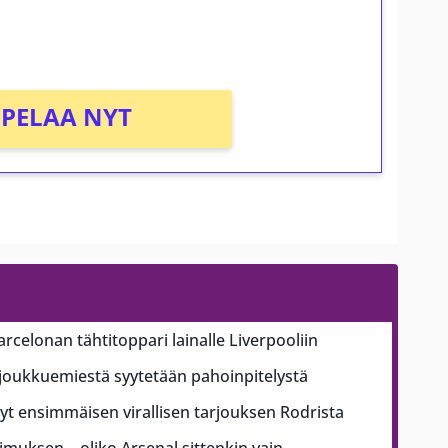
PELAA NYT
arcelonan tähtitoppari lainalle Liverpooliin
ajoukkuemiestä syytetään pahoinpitelystä
t ensimmäisen virallisen tarjouksen Rodrista
pimuksen – oliko Arsenal sittenkin vain