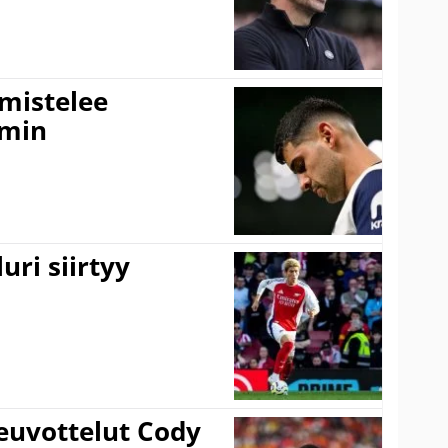
lmistelee
amin
uri siirtyy
euvottelut Cody