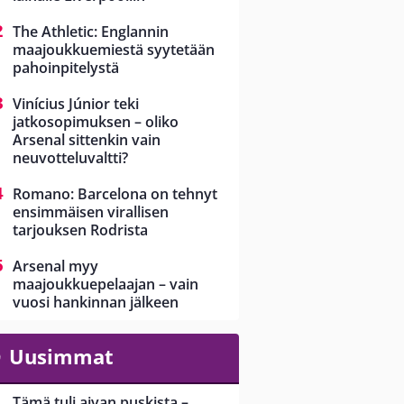
The Athletic: Englannin
maajoukkuemiestä syytetään
pahoinpitelystä
Vinícius Júnior teki
jatkosopimuksen – oliko
Arsenal sittenkin vain
neuvotteluvaltti?
Romano: Barcelona on tehnyt
ensimmäisen virallisen
tarjouksen Rodrista
Arsenal myy
maajoukkuepelaajan – vain
vuosi hankinnan jälkeen
Uusimmat
Tämä tuli aivan puskista –