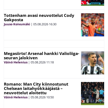
Tottenham avasi neuvottelut Cody
Gakposta
Juuso Koivumäki
|
05.08.2026
16:30
Megasiirto! Arsenal hankki Valioliiga-
seuran jalokiven
Väinö Helenius
|
05.08.2026
11:18
Romano: Man City kiinnostunut
Chelsean laitahyökkääjästä –
neuvottelut aloitettu
Väinö Helenius
|
05.08.2026
10:50