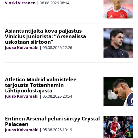
Vinski Virtanen
|
06.08.2026
08:14
Asiantuntijalta kova paljastus
Vinicius Juniorista: ”Arsenalissa
uskotaan siirtoon”
Juuso Koivumäki
|
05.08.2026
22:26
Atletico Madrid valmistelee
tarjousta Tottenhamin
tähtipuolustajasta
Juuso Koivumäki
|
05.08.2026
20:54
Entinen Arsenal-peluri siirtyy Crystal
Palaceen
Juuso Koivumäki
|
05.08.2026
19:19