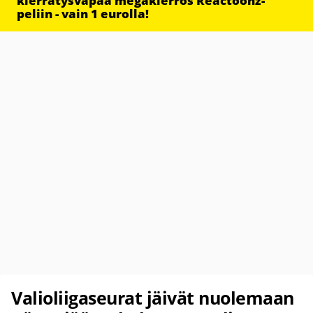
kierrätysvapaa megakierros Reactoonz-
peliin - vain 1 eurolla!
Valioliigaseurat jäivät nuolemaan