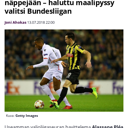
näppejään – haluttu maalipyssy
valitsi Bundesliigan
Joni Ahokas
13.07.2018
22:00
Kuva:
Getty Images
Useamman valioliigaseuran havittelema
Alassane Pléa