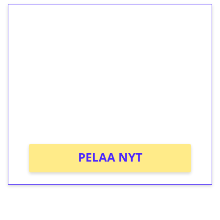
1€ = 10€ arvosta
ilmaiskierroksia ilman
kierrätystä!
Talleta 1€
Saat heti 50 ilmaiskierrosta Tuohi 1000 -
peliin (arvo 0,20€ per kierros)!
Ei kierrätysvaatimusta!
PELAA NYT