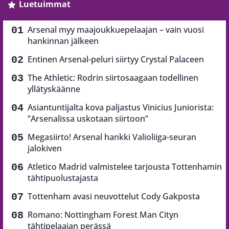
Luetuimmat
Arsenal myy maajoukkuepelaajan – vain vuosi
hankinnan jälkeen
Entinen Arsenal-peluri siirtyy Crystal Palaceen
The Athletic: Rodrin siirtosaagaan todellinen
yllätyskäänne
Asiantuntijalta kova paljastus Vinicius Juniorista:
”Arsenalissa uskotaan siirtoon”
Megasiirto! Arsenal hankki Valioliiga-seuran
jalokiven
Atletico Madrid valmistelee tarjousta Tottenhamin
tähtipuolustajasta
Tottenham avasi neuvottelut Cody Gakposta
Romano: Nottingham Forest Man Cityn
tähtipelaajan perässä