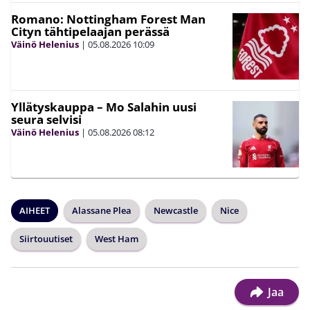
Romano: Nottingham Forest Man
Cityn tähtipelaajan perässä
Väinö Helenius
|
05.08.2026
10:09
Yllätyskauppa – Mo Salahin uusi
seura selvisi
Väinö Helenius
|
05.08.2026
08:12
AIHEET
Alassane Plea
Newcastle
Nice
Siirtouutiset
West Ham
Jaa