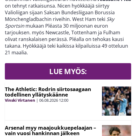
on tehnyt ratkaisunsa. Nicen hyökkääjä siirtyy
Valioliigan sijaan Saksan Bundesliigaan Borussia
Mönchengladbachin riveihin. West Ham teki
Sky
Sportsin
mukaan Pléasta 30 miljoonan euron
tarjouksen. myös Newcastle, Tottenham ja Fulham
olivat ranskalaisen perässä. Pléalla on tehokas kausi
takana. Hyökkääjä teki kaikissa kilpailuissa 49 otteluun
21 maalia.
LUE MYÖS:
The Athletic: Rodrin siirtosaagaan
todellinen yllätyskäänne
Vinski Virtanen
|
06.08.2026
12:00
Arsenal myy maajoukkuepelaajan –
vain vuosi hankinnan jälkeen