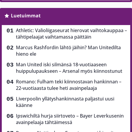
Luetuimmat
Athletic: Valioliigaseurat hierovat vaihtokauppaa –
tähtipelaajat vaihtamassa päittäin
Marcus Rashfordin lähtö jäihin? Man Unitedilta
hieno ele
Man United iski silmänsä 18-vuotiaaseen
huippulupaukseen – Arsenal myös kiinnostunut
Romano: Fulham teki kiinnostavan hankinnan –
22-vuotiaasta tulee heti avainpelaaja
Liverpoolin yllätyshankinnasta paljastui uusi
käänne
Ipswichiltä hurja siirtoveto – Bayer Leverkusenin
avainpelaaja tähtäimessä