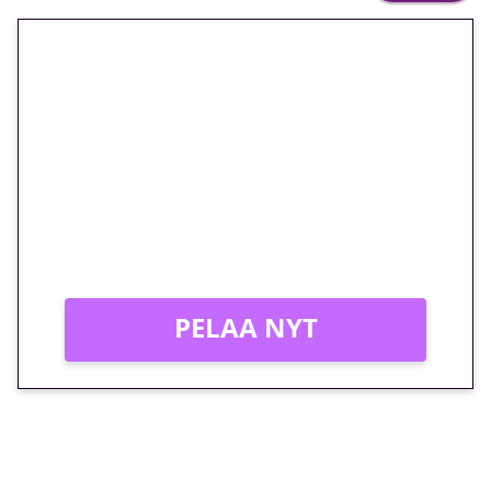
🎁 Huipputarjous jatkuu: 10
euron kierrätysvapaa
megakierros Reactoonz-
peliin – vain 1 eurolla!
Peli: Reactoonz
Vain uusille asiakkaille!
PELAA NYT