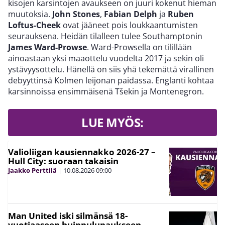
kisojen karsintojen avaukseen on juuri kokenut hieman
muutoksia.
John Stones
,
Fabian Delph
ja
Ruben
Loftus-Cheek
ovat jääneet pois loukkaantumisten
seurauksena. Heidän tilalleen tulee Southamptonin
James Ward-Prowse
. Ward-Prowsella on tilillään
ainoastaan yksi maaottelu vuodelta 2017 ja sekin oli
ystävyysottelu. Hänellä on siis yhä tekemättä virallinen
debyyttinsä Kolmen leijonan paidassa. Englanti kohtaa
karsinnoissa ensimmäisenä Tšekin ja Montenegron.
LUE MYÖS:
Valioliigan kausiennakko 2026-27 –
Hull City: suoraan takaisin
Jaakko Perttilä
|
10.08.2026
09:00
Man United iski silmänsä 18-
vuotiaaseen huippulupaukseen –