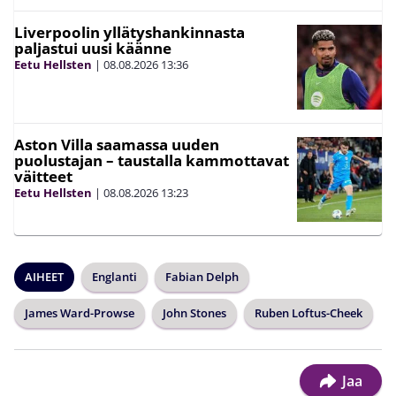
Liverpoolin yllätyshankinnasta
paljastui uusi käänne
Eetu Hellsten
|
08.08.2026
13:36
Aston Villa saamassa uuden
puolustajan – taustalla kammottavat
väitteet
Eetu Hellsten
|
08.08.2026
13:23
AIHEET
Englanti
Fabian Delph
James Ward-Prowse
John Stones
Ruben Loftus-Cheek
Jaa