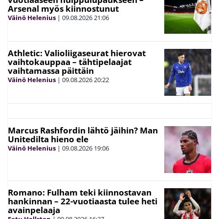
Arsenal myös kiinnostunut
Väinö Helenius
|
09.08.2026
21:06
Athletic: Valioliigaseurat hierovat
vaihtokauppaa – tähtipelaajat
vaihtamassa päittäin
Väinö Helenius
|
09.08.2026
20:22
Marcus Rashfordin lähtö jäihin? Man
Unitedilta hieno ele
Väinö Helenius
|
09.08.2026
19:06
Romano: Fulham teki kiinnostavan
hankinnan – 22-vuotiaasta tulee heti
avainpelaaja
Eetu Hellsten
|
09.08.2026
16:27