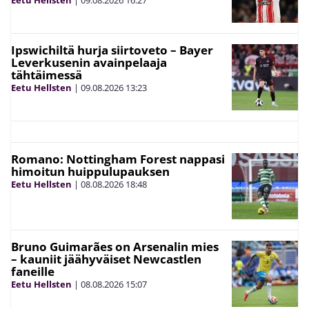
Ipswichiltä hurja siirtoveto – Bayer
Leverkusenin avainpelaaja
tähtäimessä
Eetu Hellsten
|
09.08.2026
13:23
Romano: Nottingham Forest nappasi
himoitun huippulupauksen
Eetu Hellsten
|
08.08.2026
18:48
Bruno Guimarães on Arsenalin mies
– kauniit jäähyväiset Newcastlen
faneille
Eetu Hellsten
|
08.08.2026
15:07