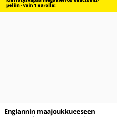
kierrätysvapaa megakierros Reactoonz-
peliin - vain 1 eurolla!
Englannin maajoukkueeseen