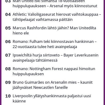
Man United iski silmänsä 18-vuotiaaseen
huippulupaukseen – Arsenal myös kiinnostunut
Athletic: Valioliigaseurat hierovat vaihtokauppaa –
tähtipelaajat vaihtamassa päittäin
Marcus Rashfordin lähtö jäihin? Man Unitedilta
hieno ele
Romano: Fulham teki kiinnostavan hankinnan –
22-vuotiaasta tulee heti avainpelaaja
Ipswichiltä hurja siirtoveto – Bayer Leverkusenin
avainpelaaja tähtäimessä
Romano: Nottingham Forest nappasi himoitun
huippulupauksen
Bruno Guimarães on Arsenalin mies – kauniit
jäähyväiset Newcastlen faneille
Liverpoolin yllätyshankinnasta paljastui uusi
käänne