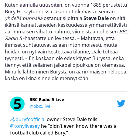
Kuten
aamulla uutisoitiin
, on vuonna 1885 perustettu
Bury FC käytännössä lakannut olemasta. Seuran
yhdellä punnalla
ostanut sijoittaja
Steve Dale
on sitä
ikänsä kannattaneiden keskuudessa ymmärrettävästi
äärimmäisen vihattu hahmo, viimeistään oheisen
BBC
Radio 5
-haastattelun levitessä. – Mahtavaa, että
ihmiset suhtautuvat asiaan intohimoisesti, mutta
heidän on nyt vain kestettävä tilanne, Dale toteaa
tyynesti. – En koskaan ole edes käynyt Buryssa, enkä
tiennyt että sellainen jalkapallojoukkue on olemassa.
Minulle lähteminen Burysta on äärimmäisen helppoa,
koska en ikinä sinne ole mennytkään.
BBC Radio 5 Live
@bbc5live
.
@buryfcofficial
owner Steve Dale tells
@tonylivesey
he “didn’t even know there was a
football club called Bury.”