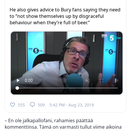
He also gives advice to Bury fans saying they need
to “not show themselves up by disgraceful
behaviour when they’re full of beer.”
555
509
5:42 PM · Aug 23, 2019
– En ole jalkapallofani, rahamies päättää
kommenttinsa. Tämä on varmasti tullut viime aikoina