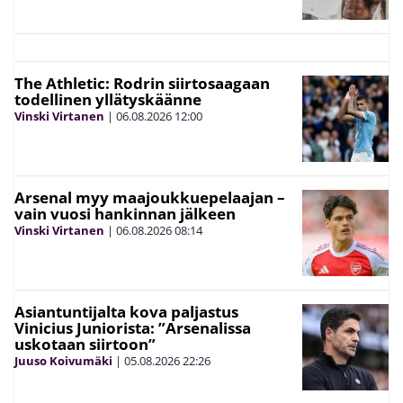
The Athletic: Rodrin siirtosaagaan
todellinen yllätyskäänne
Vinski Virtanen
|
06.08.2026
12:00
Arsenal myy maajoukkuepelaajan –
vain vuosi hankinnan jälkeen
Vinski Virtanen
|
06.08.2026
08:14
Asiantuntijalta kova paljastus
Vinicius Juniorista: ”Arsenalissa
uskotaan siirtoon”
Juuso Koivumäki
|
05.08.2026
22:26