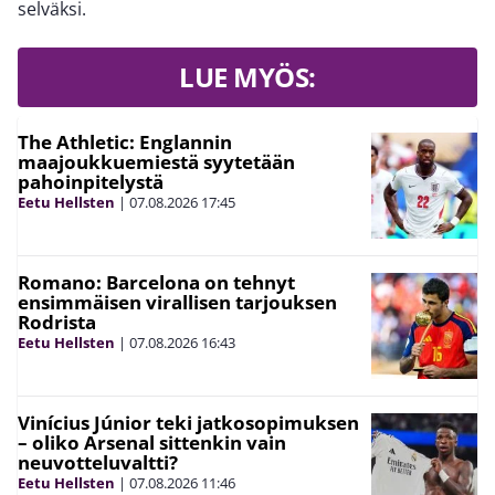
selväksi.
LUE MYÖS:
The Athletic: Englannin
maajoukkuemiestä syytetään
pahoinpitelystä
Eetu Hellsten
|
07.08.2026
17:45
Romano: Barcelona on tehnyt
ensimmäisen virallisen tarjouksen
Rodrista
Eetu Hellsten
|
07.08.2026
16:43
Vinícius Júnior teki jatkosopimuksen
– oliko Arsenal sittenkin vain
neuvotteluvaltti?
Eetu Hellsten
|
07.08.2026
11:46