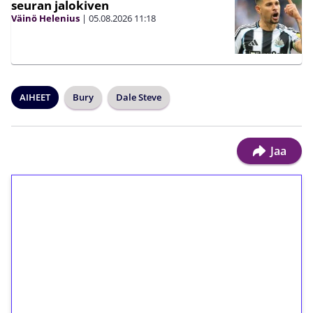
seuran jalokiven
Väinö Helenius
|
05.08.2026
11:18
AIHEET
Bury
Dale Steve
Jaa
1€ = 10€ arvosta
ilmaiskierroksia ilman
kierrätystä!
Talleta 1€
Saat heti 50 ilmaiskierrosta Tuohi 1000 -