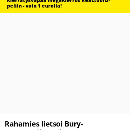
kierrätysvapaa megakierros Reactoonz-
peliin - vain 1 eurolla!
Rahamies lietsoi Bury-