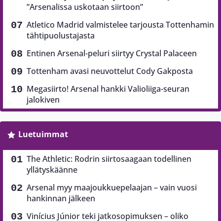
”Arsenalissa uskotaan siirtoon”
Atletico Madrid valmistelee tarjousta Tottenhamin
tähtipuolustajasta
Entinen Arsenal-peluri siirtyy Crystal Palaceen
Tottenham avasi neuvottelut Cody Gakposta
Megasiirto! Arsenal hankki Valioliiga-seuran
jalokiven
Luetuimmat
The Athletic: Rodrin siirtosaagaan todellinen
yllätyskäänne
Arsenal myy maajoukkuepelaajan – vain vuosi
hankinnan jälkeen
Vinícius Júnior teki jatkosopimuksen – oliko