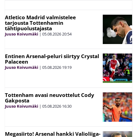
Atletico Madrid valmistelee
tarjousta Tottenhamin
tähtipuolustajasta
Juuso Koivumäki
|
05.08.2026
20:54
Entinen Arsenal-peluri siirtyy Crystal
Palaceen
Juuso Koivumäki
|
05.08.2026
19:19
Tottenham avasi neuvottelut Cody
Gakposta
Juuso Koivumäki
|
05.08.2026
16:30
Megasiirto! Arsenal hankki Valioliiga-