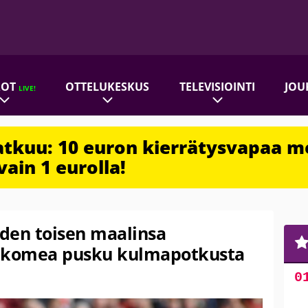
ROT
OTTELUKESKUS
TELEVISIOINTI
JOU
LIVE!
jatkuu: 10 euron kierrätysvapaa m
vain 1 eurolla!
den toisen maalinsa
– komea pusku kulmapotkusta