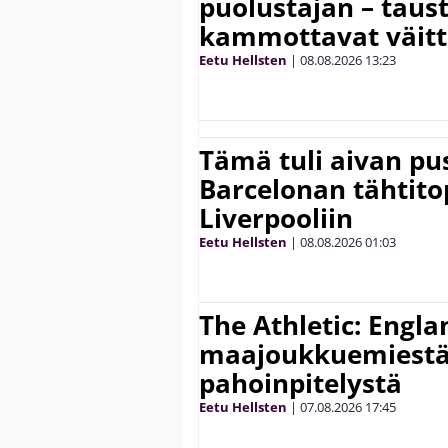
puolustajan – taust
kammottavat väitt
Eetu Hellsten
|
08.08.2026
13:23
Tämä tuli aivan pus
Barcelonan tähtitop
Liverpooliin
Eetu Hellsten
|
08.08.2026
01:03
The Athletic: Engla
maajoukkuemiestä
pahoinpitelystä
Eetu Hellsten
|
07.08.2026
17:45