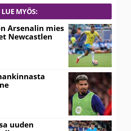
LUE MYÖS:
n Arsenalin mies
set Newcastlen
shankinnasta
nne
ssa uuden