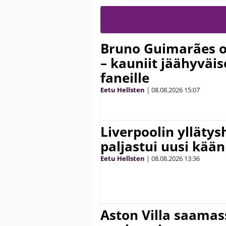
Bruno Guimarães o
– kauniit jäähyväi
faneille
Eetu Hellsten
|
08.08.2026
15:07
Liverpoolin ylläty
paljastui uusi kää
Eetu Hellsten
|
08.08.2026
13:36
Aston Villa saama