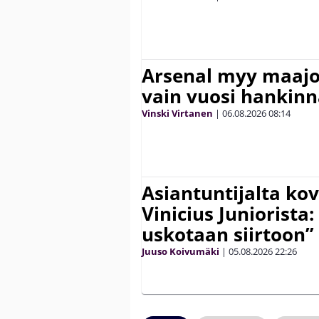
Arsenal myy maajo
vain vuosi hankinn
Vinski Virtanen
|
06.08.2026
08:14
Asiantuntijalta kov
Vinicius Juniorista:
uskotaan siirtoon”
Juuso Koivumäki
|
05.08.2026
22:26