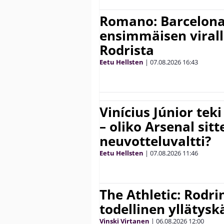
Romano: Barcelona
ensimmäisen virall
Rodrista
Eetu Hellsten
|
07.08.2026
16:43
Vinícius Júnior te
– oliko Arsenal sit
neuvotteluvaltti?
Eetu Hellsten
|
07.08.2026
11:46
The Athletic: Rodri
todellinen yllätys
Vinski Virtanen
|
06.08.2026
12:00