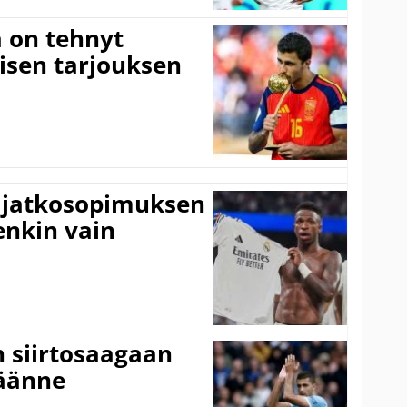
 on tehnyt
isen tarjouksen
ki jatkosopimuksen
tenkin vain
n siirtosaagaan
käänne