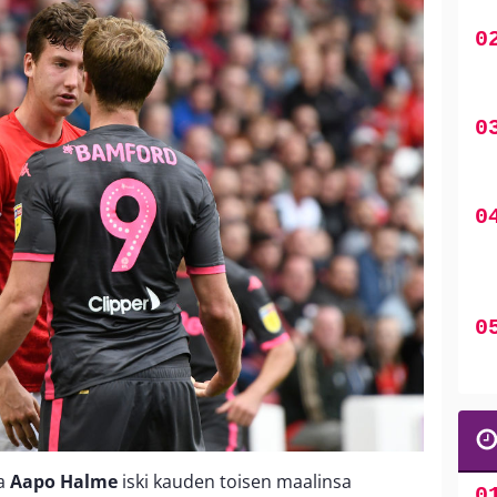
ja
Aapo Halme
iski kauden toisen maalinsa