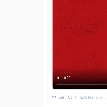
186
7
9:23 PM · Nov 1,