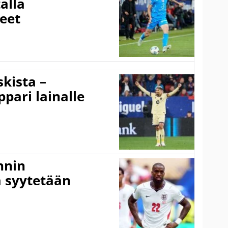
alla
eet
kista –
pari lainalle
nnin
 syytetään