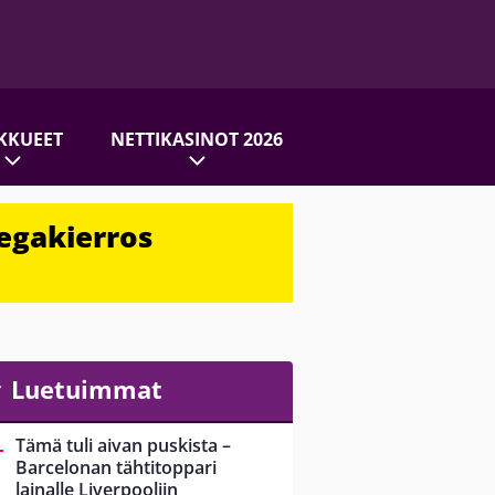
KKUEET
NETTIKASINOT 2026
egakierros
Luetuimmat
Tämä tuli aivan puskista –
Barcelonan tähtitoppari
lainalle Liverpooliin