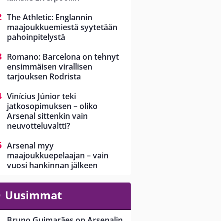
The Athletic: Englannin
maajoukkuemiestä syytetään
pahoinpitelystä
Romano: Barcelona on tehnyt
ensimmäisen virallisen
tarjouksen Rodrista
Vinícius Júnior teki
jatkosopimuksen – oliko
Arsenal sittenkin vain
neuvotteluvaltti?
Arsenal myy
maajoukkuepelaajan – vain
vuosi hankinnan jälkeen
Uusimmat
Bruno Guimarães on Arsenalin