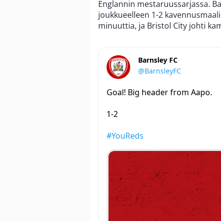
Englannin mestaruussarjassa. B
joukkueelleen 1-2 kavennusmaalin.
minuuttia, ja Bristol City johti ka
Barnsley FC
@BarnsleyFC
Goal! Big header from Aapo.
1-2
#YouReds