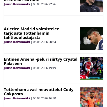
Juuso Koivumäki
|
05.08.2026
22:26
Atletico Madrid valmistelee
tarjousta Tottenhamin
tähtipuolustajasta
Juuso Koivumäki
|
05.08.2026
20:54
Entinen Arsenal-peluri siirtyy Crystal
Palaceen
Juuso Koivumäki
|
05.08.2026
19:19
Tottenham avasi neuvottelut Cody
Gakposta
Juuso Koivumäki
|
05.08.2026
16:30