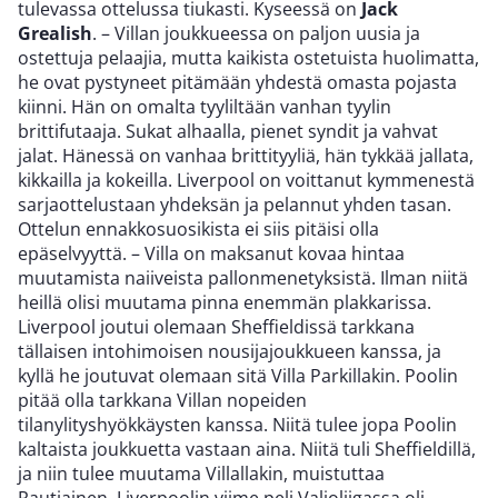
tulevassa ottelussa tiukasti. Kyseessä on
Jack
Grealish
. – Villan joukkueessa on paljon uusia ja
ostettuja pelaajia, mutta kaikista ostetuista huolimatta,
he ovat pystyneet pitämään yhdestä omasta pojasta
kiinni. Hän on omalta tyyliltään vanhan tyylin
brittifutaaja. Sukat alhaalla, pienet syndit ja vahvat
jalat. Hänessä on vanhaa brittityyliä, hän tykkää jallata,
kikkailla ja kokeilla. Liverpool on voittanut kymmenestä
sarjaottelustaan yhdeksän ja pelannut yhden tasan.
Ottelun ennakkosuosikista ei siis pitäisi olla
epäselvyyttä. – Villa on maksanut kovaa hintaa
muutamista naiiveista pallonmenetyksistä. Ilman niitä
heillä olisi muutama pinna enemmän plakkarissa.
Liverpool joutui olemaan Sheffieldissä tarkkana
tällaisen intohimoisen nousijajoukkueen kanssa, ja
kyllä he joutuvat olemaan sitä Villa Parkillakin. Poolin
pitää olla tarkkana Villan nopeiden
tilanylityshyökkäysten kanssa. Niitä tulee jopa Poolin
kaltaista joukkuetta vastaan aina. Niitä tuli Sheffieldillä,
ja niin tulee muutama Villallakin, muistuttaa