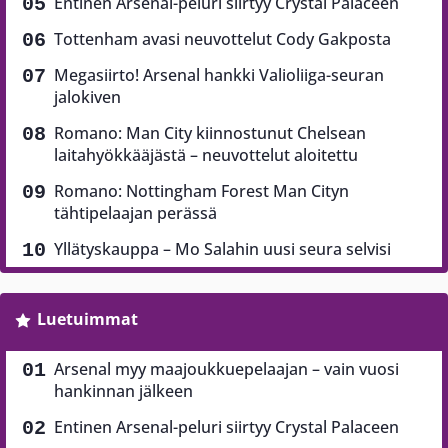
Entinen Arsenal-peluri siirtyy Crystal Palaceen
Tottenham avasi neuvottelut Cody Gakposta
Megasiirto! Arsenal hankki Valioliiga-seuran
jalokiven
Romano: Man City kiinnostunut Chelsean
laitahyökkääjästä – neuvottelut aloitettu
Romano: Nottingham Forest Man Cityn
tähtipelaajan perässä
Yllätyskauppa – Mo Salahin uusi seura selvisi
Luetuimmat
Arsenal myy maajoukkuepelaajan – vain vuosi
hankinnan jälkeen
Entinen Arsenal-peluri siirtyy Crystal Palaceen