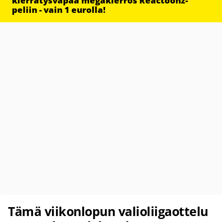
kierrätysvapaa megakierros Reactoonz-
peliin - vain 1 eurolla!
Tämä viikonlopun valioliigaottelu