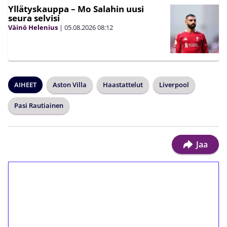
Yllätyskauppa – Mo Salahin uusi
seura selvisi
Väinö Helenius
|
05.08.2026
08:12
AIHEET
Aston Villa
Haastattelut
Liverpool
Pasi Rautiainen
Jaa
1€ = 10€ arvosta
ilmaiskierroksia ilman
kierrätystä!