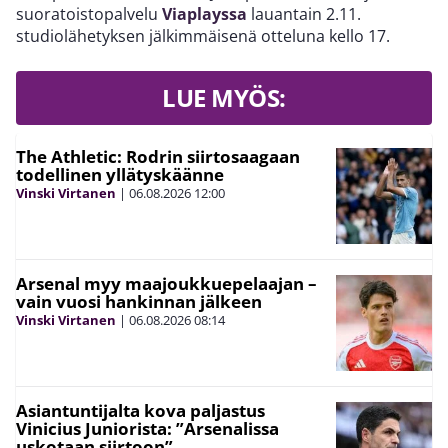
suoratoistopalvelu
Viaplayssa
lauantain 2.11.
studiolähetyksen jälkimmäisenä otteluna kello 17.
LUE MYÖS:
The Athletic: Rodrin siirtosaagaan
todellinen yllätyskäänne
Vinski Virtanen
|
06.08.2026
12:00
Arsenal myy maajoukkuepelaajan –
vain vuosi hankinnan jälkeen
Vinski Virtanen
|
06.08.2026
08:14
Asiantuntijalta kova paljastus
Vinicius Juniorista: ”Arsenalissa
uskotaan siirtoon”