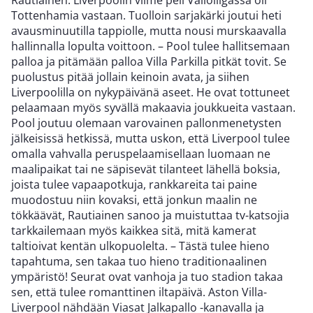
Rautiainen. Liverpoolin viime peli Valioliigassa oli
Tottenhamia vastaan. Tuolloin sarjakärki joutui heti
avausminuutilla tappiolle, mutta nousi murskaavalla
hallinnalla lopulta voittoon. – Pool tulee hallitsemaan
palloa ja pitämään palloa Villa Parkilla pitkät tovit. Se
puolustus pitää jollain keinoin avata, ja siihen
Liverpoolilla on nykypäivänä aseet. He ovat tottuneet
pelaamaan myös syvällä makaavia joukkueita vastaan.
Pool joutuu olemaan varovainen pallonmenetysten
jälkeisissä hetkissä, mutta uskon, että Liverpool tulee
omalla vahvalla peruspelaamisellaan luomaan ne
maalipaikat tai ne säpisevät tilanteet lähellä boksia,
joista tulee vapaapotkuja, rankkareita tai paine
muodostuu niin kovaksi, että jonkun maalin ne
tökkäävät, Rautiainen sanoo ja muistuttaa tv-katsojia
tarkkailemaan myös kaikkea sitä, mitä kamerat
taltioivat kentän ulkopuolelta. – Tästä tulee hieno
tapahtuma, sen takaa tuo hieno traditionaalinen
ympäristö! Seurat ovat vanhoja ja tuo stadion takaa
sen, että tulee romanttinen iltapäivä. Aston Villa-
Liverpool nähdään Viasat Jalkapallo -kanavalla ja