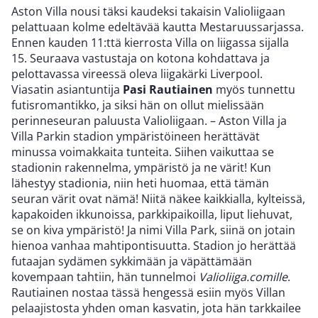
Aston Villa nousi täksi kaudeksi takaisin Valioliigaan
pelattuaan kolme edeltävää kautta Mestaruussarjassa.
Ennen kauden 11:ttä kierrosta Villa on liigassa sijalla
15. Seuraava vastustaja on kotona kohdattava ja
pelottavassa vireessä oleva liigakärki Liverpool.
Viasatin asiantuntija
Pasi Rautiainen
myös tunnettu
futisromantikko, ja siksi hän on ollut mielissään
perinneseuran paluusta Valioliigaan. – Aston Villa ja
Villa Parkin stadion ympäristöineen herättävät
minussa voimakkaita tunteita. Siihen vaikuttaa se
stadionin rakennelma, ympäristö ja ne värit! Kun
lähestyy stadionia, niin heti huomaa, että tämän
seuran värit ovat nämä! Niitä näkee kaikkialla, kylteissä,
kapakoiden ikkunoissa, parkkipaikoilla, liput liehuvat,
se on kiva ympäristö! Ja nimi Villa Park, siinä on jotain
hienoa vanhaa mahtipontisuutta. Stadion jo herättää
futaajan sydämen sykkimään ja väpättämään
kovempaan tahtiin, hän tunnelmoi
Valioliiga.comille
.
Rautiainen nostaa tässä hengessä esiin myös Villan
pelaajistosta yhden oman kasvatin, jota hän tarkkailee