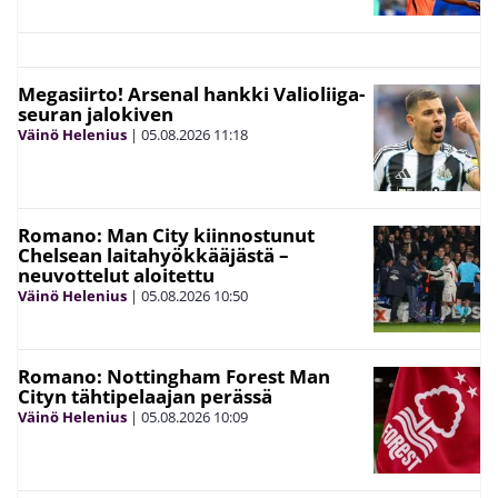
Megasiirto! Arsenal hankki Valioliiga-
seuran jalokiven
Väinö Helenius
|
05.08.2026
11:18
Romano: Man City kiinnostunut
Chelsean laitahyökkääjästä –
neuvottelut aloitettu
Väinö Helenius
|
05.08.2026
10:50
Romano: Nottingham Forest Man
Cityn tähtipelaajan perässä
Väinö Helenius
|
05.08.2026
10:09