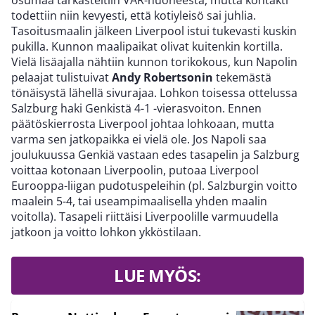
todettiin niin kevyesti, että kotiyleisö sai juhlia.
Tasoitusmaalin jälkeen Liverpool istui tukevasti kuskin
pukilla. Kunnon maalipaikat olivat kuitenkin kortilla.
Vielä lisäajalla nähtiin kunnon torikokous, kun Napolin
pelaajat tulistuivat
Andy Robertsonin
tekemästä
tönäisystä lähellä sivurajaa. Lohkon toisessa ottelussa
Salzburg haki Genkistä 4-1 -vierasvoiton. Ennen
päätöskierrosta Liverpool johtaa lohkoaan, mutta
varma sen jatkopaikka ei vielä ole. Jos Napoli saa
joulukuussa Genkiä vastaan edes tasapelin ja Salzburg
voittaa kotonaan Liverpoolin, putoaa Liverpool
Eurooppa-liigan pudotuspeleihin (pl. Salzburgin voitto
maalein 5-4, tai useampimaalisella yhden maalin
voitolla). Tasapeli riittäisi Liverpoolille varmuudella
jatkoon ja voitto lohkon ykköstilaan.
LUE MYÖS: