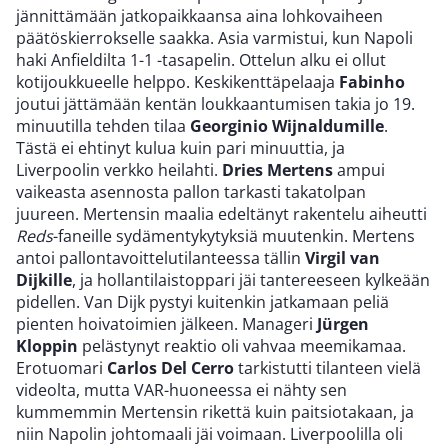
jännittämään jatkopaikkaansa aina lohkovaiheen
päätöskierrokselle saakka. Asia varmistui, kun Napoli
haki Anfieldilta 1-1 -tasapelin. Ottelun alku ei ollut
kotijoukkueelle helppo. Keskikenttäpelaaja
Fabinho
joutui jättämään kentän loukkaantumisen takia jo 19.
minuutilla tehden tilaa
Georginio Wijnaldumille
.
Tästä ei ehtinyt kulua kuin pari minuuttia, ja
Liverpoolin verkko heilahti.
Dries Mertens
ampui
vaikeasta asennosta pallon tarkasti takatolpan
juureen. Mertensin maalia edeltänyt rakentelu aiheutti
Reds
-faneille sydämentykytyksiä muutenkin. Mertens
antoi pallontavoittelutilanteessa tällin
Virgil van
Dijkille
, ja hollantilaistoppari jäi tantereeseen kylkeään
pidellen. Van Dijk pystyi kuitenkin jatkamaan peliä
pienten hoivatoimien jälkeen. Manageri
Jürgen
Kloppin
pelästynyt reaktio oli vahvaa meemikamaa.
Erotuomari
Carlos Del Cerro
tarkistutti tilanteen vielä
videolta, mutta VAR-huoneessa ei nähty sen
kummemmin Mertensin rikettä kuin paitsiotakaan, ja
niin Napolin johtomaali jäi voimaan. Liverpoolilla oli