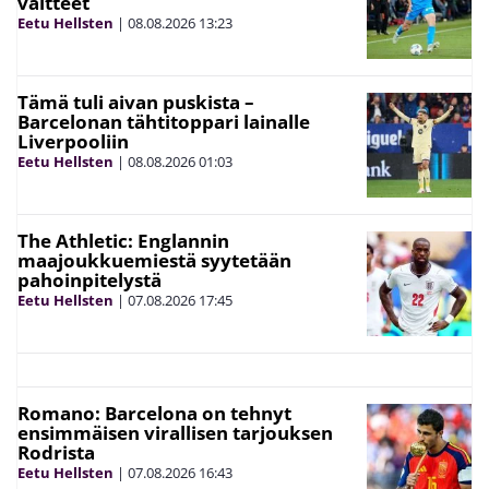
väitteet
Eetu Hellsten
|
08.08.2026
13:23
Tämä tuli aivan puskista –
Barcelonan tähtitoppari lainalle
Liverpooliin
Eetu Hellsten
|
08.08.2026
01:03
The Athletic: Englannin
maajoukkuemiestä syytetään
pahoinpitelystä
Eetu Hellsten
|
07.08.2026
17:45
Romano: Barcelona on tehnyt
ensimmäisen virallisen tarjouksen
Rodrista
Eetu Hellsten
|
07.08.2026
16:43