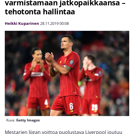
varmistamaan jatkopaikkaansa –
tehotonta hallintaa
Heikki Kuparinen
28.11.2019
00:08
Kuva:
Getty Images
Mestarien liigan voittoa puolustava Liverpool joutuu