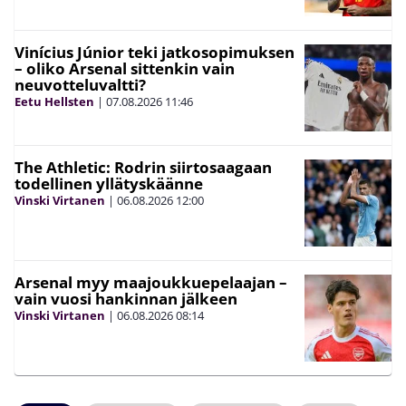
Vinícius Júnior teki jatkosopimuksen
– oliko Arsenal sittenkin vain
neuvotteluvaltti?
Eetu Hellsten
|
07.08.2026
11:46
The Athletic: Rodrin siirtosaagaan
todellinen yllätyskäänne
Vinski Virtanen
|
06.08.2026
12:00
Arsenal myy maajoukkuepelaajan –
vain vuosi hankinnan jälkeen
Vinski Virtanen
|
06.08.2026
08:14