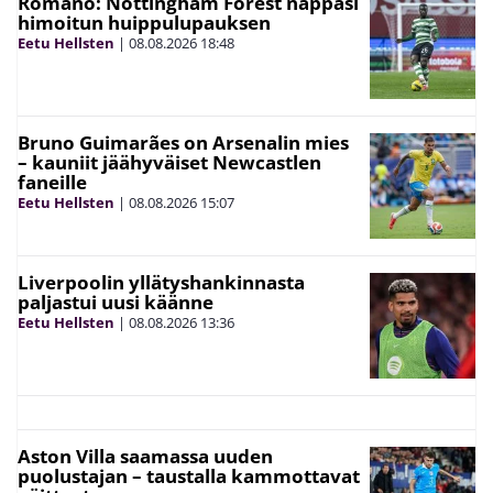
Romano: Nottingham Forest nappasi
himoitun huippulupauksen
Eetu Hellsten
|
08.08.2026
18:48
Bruno Guimarães on Arsenalin mies
– kauniit jäähyväiset Newcastlen
faneille
Eetu Hellsten
|
08.08.2026
15:07
Liverpoolin yllätyshankinnasta
paljastui uusi käänne
Eetu Hellsten
|
08.08.2026
13:36
Aston Villa saamassa uuden
puolustajan – taustalla kammottavat