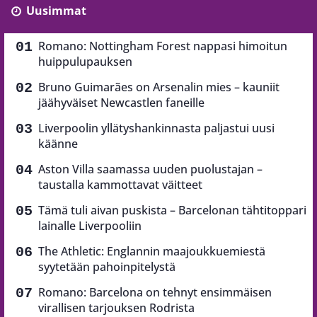
Uusimmat
Romano: Nottingham Forest nappasi himoitun
huippulupauksen
Bruno Guimarães on Arsenalin mies – kauniit
jäähyväiset Newcastlen faneille
Liverpoolin yllätyshankinnasta paljastui uusi
käänne
Aston Villa saamassa uuden puolustajan –
taustalla kammottavat väitteet
Tämä tuli aivan puskista – Barcelonan tähtitoppari
lainalle Liverpooliin
The Athletic: Englannin maajoukkuemiestä
syytetään pahoinpitelystä
Romano: Barcelona on tehnyt ensimmäisen
virallisen tarjouksen Rodrista