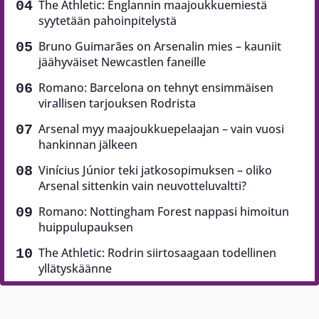
The Athletic: Englannin maajoukkuemiestä
syytetään pahoinpitelystä
Bruno Guimarães on Arsenalin mies – kauniit
jäähyväiset Newcastlen faneille
Romano: Barcelona on tehnyt ensimmäisen
virallisen tarjouksen Rodrista
Arsenal myy maajoukkuepelaajan – vain vuosi
hankinnan jälkeen
Vinícius Júnior teki jatkosopimuksen – oliko
Arsenal sittenkin vain neuvotteluvaltti?
Romano: Nottingham Forest nappasi himoitun
huippulupauksen
The Athletic: Rodrin siirtosaagaan todellinen
yllätyskäänne