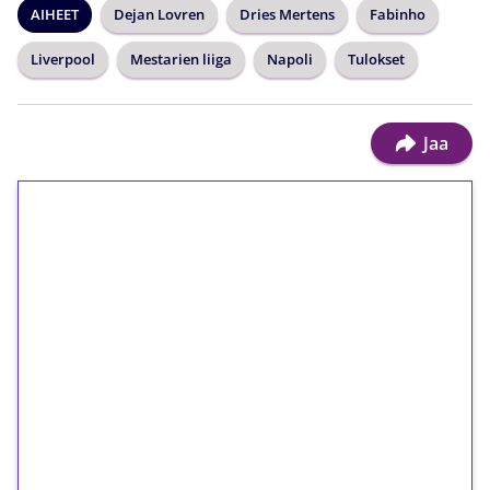
AIHEET
Dejan Lovren
Dries Mertens
Fabinho
Liverpool
Mestarien liiga
Napoli
Tulokset
Jaa
1€ = 10€ arvosta
ilmaiskierroksia ilman
kierrätystä!
Talleta 1€
Saat heti 50 ilmaiskierrosta Tuohi 1000 -
peliin (arvo 0,20€ per kierros)!
Ei kierrätysvaatimusta!