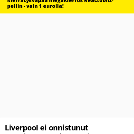
kierrätysvapaa megakierros Reactoonz-
peliin - vain 1 eurolla!
Liverpool ei onnistunut