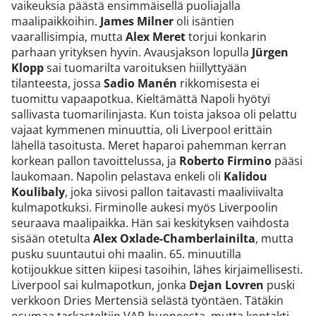
vaikeuksia päästä ensimmäisellä puoliajalla
maalipaikkoihin.
James Milner
oli isäntien
vaarallisimpia, mutta
Alex Meret
torjui konkarin
parhaan yrityksen hyvin. Avausjakson lopulla
Jürgen
Klopp
sai tuomarilta varoituksen hiillyttyään
tilanteesta, jossa
Sadio Manén
rikkomisesta ei
tuomittu vapaapotkua. Kieltämättä Napoli hyötyi
sallivasta tuomarilinjasta. Kun toista jaksoa oli pelattu
vajaat kymmenen minuuttia, oli Liverpool erittäin
lähellä tasoitusta. Meret haparoi pahemman kerran
korkean pallon tavoittelussa, ja
Roberto Firmino
pääsi
laukomaan. Napolin pelastava enkeli oli
Kalidou
Koulibaly
, joka siivosi pallon taitavasti maaliviivalta
kulmapotkuksi. Firminolle aukesi myös Liverpoolin
seuraava maalipaikka. Hän sai keskityksen vaihdosta
sisään otetulta
Alex Oxlade-Chamberlainilta
, mutta
pusku suuntautui ohi maalin. 65. minuutilla
kotijoukkue sitten kiipesi tasoihin, lähes kirjaimellisesti.
Liverpool sai kulmapotkun, jonka
Dejan Lovren
puski
verkkoon Dries Mertensiä selästä työntäen. Tätäkin
osumaa tarkasteltiin VAR-huoneesta, mutta kontakti