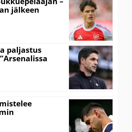
ukkuepelaajan –
an jälkeen
a paljastus
 ”Arsenalissa
lmistelee
amin