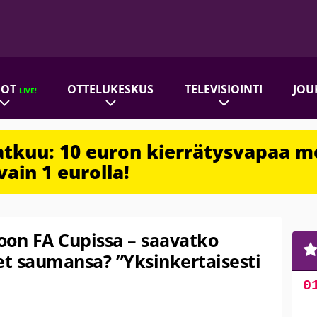
ROT
OTTELUKESKUS
TELEVISIOINTI
JOU
LIVE!
jatkuu: 10 euron kierrätysvapaa m
vain 1 eurolla!
oon FA Cupissa – saavatko
 saumansa? ”Yksinkertaisesti