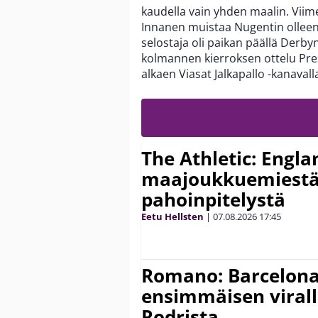
kaudella vain yhden maalin. Viime
Innanen muistaa Nugentin olleen 
selostaja oli paikan päällä Derby
kolmannen kierroksen ottelu Pres
alkaen Viasat Jalkapallo -kanaval
The Athletic: Engla
maajoukkuemiestä
pahoinpitelystä
Eetu Hellsten
|
07.08.2026
17:45
Romano: Barcelona
ensimmäisen virall
Rodrista