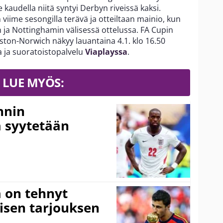
 kaudella niitä syntyi Derbyn riveissä kaksi.
viime sesongilla terävä ja otteiltaan mainio, kun
n ja Nottinghamin välisessä ottelussa. FA Cupin
ton-Norwich näkyy lauantaina 4.1. klo 16.50
la ja suoratoistopalvelu
Viaplayssa
.
LUE MYÖS:
nnin
 syytetään
 on tehnyt
isen tarjouksen