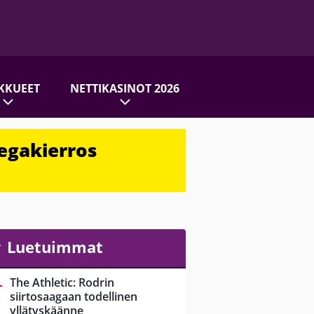
KKUEET
NETTIKASINOT 2026
egakierros
Luetuimmat
The Athletic: Rodrin
siirtosaagaan todellinen
yllätyskäänne