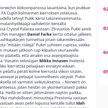
orwichin kokoonpanossa lauantaina, kun joukkue
n FA Cupin kolmannen kierroksen ottelussa.
audella tehnyt Pukki kärsii takareisivammasta,
uomalaishyökkääjä vaihdettiin kentältä
ä Crystal Palacea vastaan. 29-vuotias Pukki asteli
wichin manageri
Daniel Farke
kertoi ottelun jälkeen,
huuhkajakärjen tunnettua jotain takareidessään.
ota ”mitään riskejä” Pukin suhteen cupissa, vaikka
in mukaan jatkoon cup-kilpailun seuraavalle
oi päätellä, että ainakin osa avainpelaajista
. Viasatin selostajan
Mikko Innasen
mielestä
pakko kierrättää pelaajiaan ennätysraskaan
on pelattu peräti kolme kierrosta viikon sisään,
asvavat ja pelaajat luonnollisesti väsyvät. Pukin
sella oli varmasti vaikutuksensa. – Norwich on
anteessa, joten heidän on yksinkertaisesti pakko
itä. Heillä on sitten jättimäinen näytön paikka,
. Yksi mahdollisesti minuutteja Prestonia vastaan
vastaan aivan pelin lopussa kentälle tullut
Idah