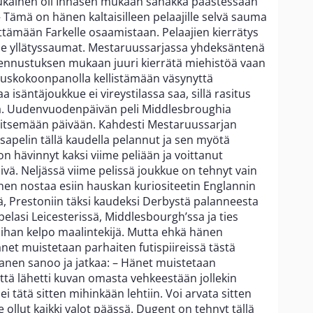
orukainen oli Innasen mukaan sähäkkä päästessään
 Tämä on hänen kaltaisilleen pelaajille selvä sauma
yttämään Farkelle osaamistaan. Pelaajien kierrätys
lle yllätyssaumat. Mestaruussarjassa yhdeksäntenä
 ennustuksen mukaan juuri kierrätä miehistöä vaan
vauskokoonpanolla kellistämään väsynyttä
a isäntäjoukkue ei vireystilassa saa, sillä rasitus
la. Uudenvuodenpäivän peli Middlesbroughia
seitsemään päivään. Kahdesti Mestaruussarjan
sapelin tällä kaudella pelannut ja sen myötä
n hävinnyt kaksi viime peliään ja voittanut
ivä. Neljässä viime pelissä joukkue on tehnyt vain
en nostaa esiin hauskan kuriositeetin Englannin
tä, Prestoniin täksi kaudeksi Derbystä palanneesta
pelasi Leicesterissä, Middlesbourgh’ssa ja ties
 ihan kelpo maalintekijä. Mutta ehkä hänen
änet muistetaan parhaiten futispiireissä tästä
nanen sanoo ja jatkaa: – Hänet muistetaan
ttä lähetti kuvan omasta vehkeestään jollekin
 ei tätä sitten mihinkään lehtiin. Voi arvata sitten
le ollut kaikki valot päässä. Dugent on tehnyt tällä