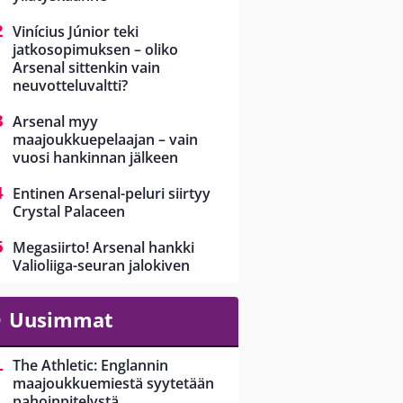
Vinícius Júnior teki
jatkosopimuksen – oliko
Arsenal sittenkin vain
neuvotteluvaltti?
Arsenal myy
maajoukkuepelaajan – vain
vuosi hankinnan jälkeen
Entinen Arsenal-peluri siirtyy
Crystal Palaceen
Megasiirto! Arsenal hankki
Valioliiga-seuran jalokiven
Uusimmat
The Athletic: Englannin
maajoukkuemiestä syytetään
pahoinpitelystä