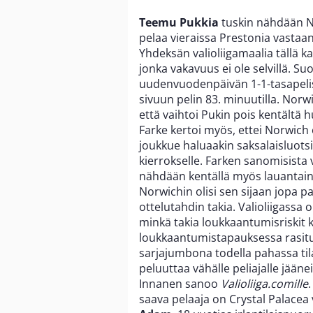
Teemu Pukkia
tuskin nähdään N
pelaa vieraissa Prestonia vastaa
Yhdeksän valioliigamaalia tällä k
jonka vakavuus ei ole selvillä. S
uudenvuodenpäivän 1-1-tasapeliss
sivuun pelin 83. minuutilla. Nor
että vaihtoi Pukin pois kentältä 
Farke kertoi myös, ettei Norwich 
joukkue haluaakin saksalaisluots
kierrokselle. Farken sanomisista v
nähdään kentällä myös lauantaina
Norwichin olisi sen sijaan jopa 
ottelutahdin takia. Valioliigassa 
minkä takia loukkaantumisriskit k
loukkaantumistapauksessa rasituk
sarjajumbona todella pahassa til
peluuttaa vähälle peliajalle jääne
Innanen sanoo
Valioliiga.comille
saava pelaaja on Crystal Palacea 