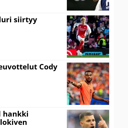
uri siirtyy
euvottelut Cody
l hankki
alokiven