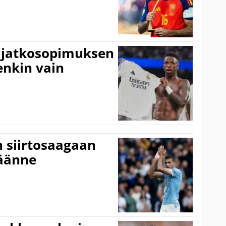
ki jatkosopimuksen
tenkin vain
n siirtosaagaan
käänne