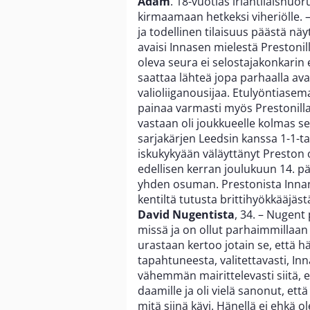
Adam
. 18-vuotias irlantilaisnu
kirmaamaan hetkeksi viheriölle. –
ja todellinen tilaisuus päästä nä
avaisi Innasen mielestä Prestoni
oleva seura ei selostajakonkarin
saattaa lähteä jopa parhaalla a
valioliiganousijaa. Etulyöntiasema
painaa varmasti myös Prestonil
vastaan oli joukkueelle kolmas 
sarjakärjen Leedsin kanssa 1-1-ta
iskukykyään väläyttänyt Preston o
edellisen kerran joulukuun 14. pä
yhden osuman. Prestonista Innan
kentiltä tutusta brittihyökkääjäs
David Nugentista
, 34. – Nugent 
missä ja on ollut parhaimmillaan
urastaan kertoo jotain se, että h
tapahtuneesta, valitettavasti, In
vähemmän mairittelevasti siitä, e
daamille ja oli vielä sanonut, että
mitä siinä kävi. Hänellä ei ehkä o