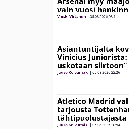
Arsenal myy maajo
vain vuosi hankinn
Vinski Virtanen
|
06.08.2026
08:14
Asiantuntijalta kov
Vinicius Juniorista:
uskotaan siirtoon”
Juuso Koivumäki
|
05.08.2026
22:26
Atletico Madrid va
tarjousta Tottenh
tähtipuolustajasta
Juuso Koivumäki
|
05.08.2026
20:54