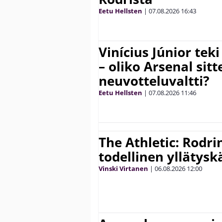
Eetu Hellsten
|
07.08.2026
16:43
Vinícius Júnior te
– oliko Arsenal sit
neuvotteluvaltti?
Eetu Hellsten
|
07.08.2026
11:46
The Athletic: Rodri
todellinen yllätys
Vinski Virtanen
|
06.08.2026
12:00