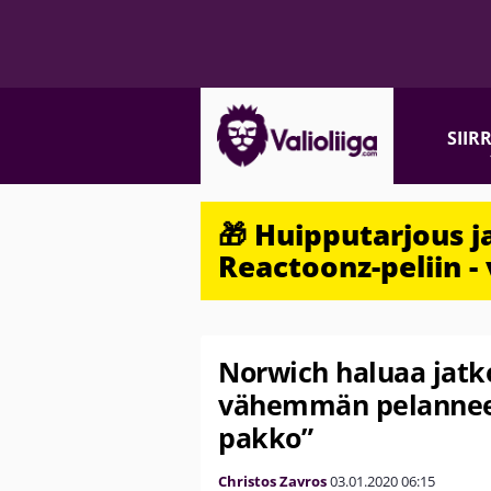
SIIR
🎁 Huipputarjous 
Reactoonz-peliin - 
Norwich haluaa jatk
vähemmän pelanneet
pakko”
Christos Zavros
03.01.2020
06:15