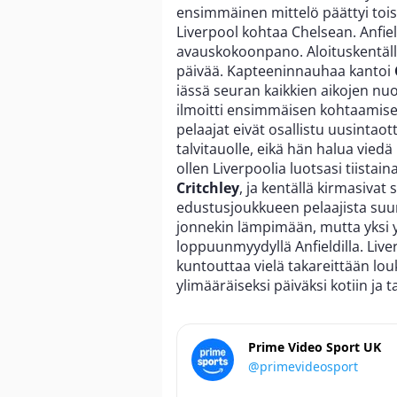
ensimmäinen mittelö päättyi toiss
Liverpool kohtaa Chelsean. Anfiel
avauskokoonpano. Aloituskentällis
päivää. Kapteeninnauhaa kantoi
iässä seuran kaikkien aikojen nu
ilmoitti ensimmäisen kohtaamise
pelaajat eivät osallistu uusintaot
talvitauolle, eikä hän halua viedä
ollen Liverpoolia luotsasi tiistai
Critchley
, ja kentällä kirmasivat
edustusjoukkueen pelaajista suun
jonnekin lämpimään, mutta yksi yk
loppuunmyydyllä Anfieldilla. Liv
kuntouttaa vielä takareittään louk
ylimääräiseksi päiväksi kotiin ja 
Prime Video Sport UK
@primevideosport