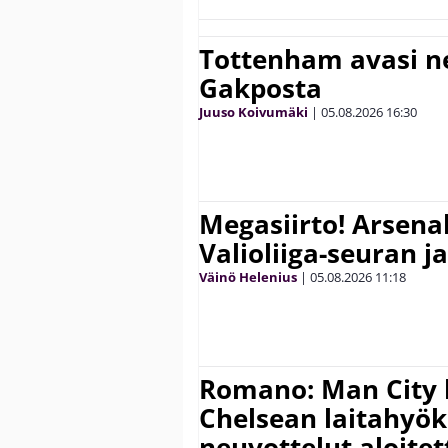
Tottenham avasi n
Gakposta
Juuso Koivumäki
|
05.08.2026
16:30
Megasiirto! Arsena
Valioliiga-seuran j
Väinö Helenius
|
05.08.2026
11:18
Romano: Man City 
Chelsean laitahyök
neuvottelut aloitet