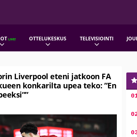
ROT
OTTELUKESKUS
TELEVISIOINTI
JOU
LIVE!
rin Liverpool eteni jatkoon FA
kueen konkarilta upea teko: ”En
peeksi””