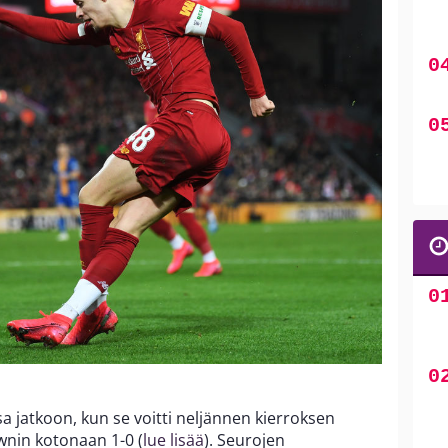
sa jatkoon, kun se voitti neljännen kierroksen
nin kotonaan 1-0 (
lue lisää
). Seurojen