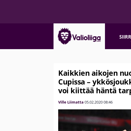
SIIR
Kaikkien aikojen nuo
Cupissa – ykkösjouk
voi kiittää häntä tar
Ville Liimatta
05.02.2020
08:46