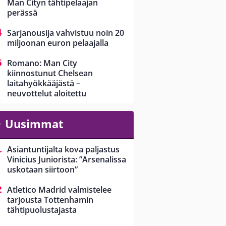
Man Cityn tähtipelaajan
perässä
Sarjanousija vahvistuu noin 20
miljoonan euron pelaajalla
Romano: Man City
kiinnostunut Chelsean
laitahyökkääjästä –
neuvottelut aloitettu
Uusimmat
Asiantuntijalta kova paljastus
Vinicius Juniorista: ”Arsenalissa
uskotaan siirtoon”
Atletico Madrid valmistelee
tarjousta Tottenhamin
tähtipuolustajasta