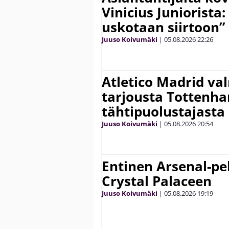
Vinicius Juniorista:
uskotaan siirtoon”
Juuso Koivumäki
|
05.08.2026
22:26
Atletico Madrid va
tarjousta Tottenh
tähtipuolustajasta
Juuso Koivumäki
|
05.08.2026
20:54
Entinen Arsenal-pel
Crystal Palaceen
Juuso Koivumäki
|
05.08.2026
19:19