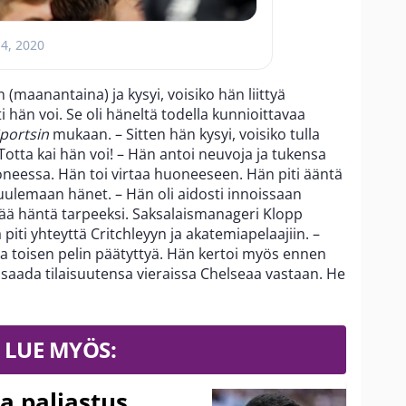
 4, 2020
 (maanantaina) ja kysyi, voisiko hän liittyä
 hän voi. Se oli häneltä todella kunnioittavaa
portsin
mukaan. – Sitten hän kysyi, voisiko tulla
otta kai hän voi! – Hän antoi neuvoja ja tukensa
uoneessa. Hän toi virtaa huoneeseen. Hän piti ääntä
uulemaan hänet. – Hän oli aidosti innoissaan
ttää häntä tarpeeksi. Saksalaismanageri Klopp
 piti yhteyttä Critchleyyn ja akatemiapelaajiin. –
a ja toisen pelin päätyttyä. Hän kertoi myös ennen
a saada tilaisuutensa vieraissa Chelseaa vastaan. He
LUE MYÖS:
a paljastus