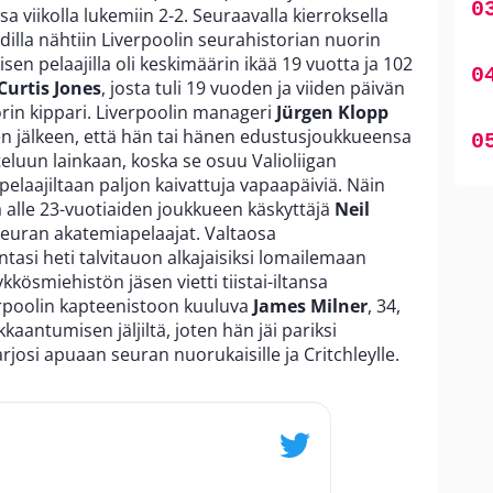
a viikolla lukemiin 2-2. Seuraavalla kierroksella
dilla nähtiin Liverpoolin seurahistorian nuorin
en pelaajilla oli keskimäärin ikää 19 vuotta ja 102
Curtis Jones
, josta tuli 19 vuoden ja viiden päivän
orin kippari. Liverpoolin manageri
Jürgen Klopp
n jälkeen, että hän tai hänen edustusjoukkueensa
teluun lainkaan, koska se osuu Valioliigan
 pelaajiltaan paljon kaivattuja vapaapäiviä. Näin
na alle 23-vuotiaiden joukkueen käskyttäjä
Neil
 seuran akatemiapelaajat. Valtaosa
tasi heti talvitauon alkajaisiksi lomailemaan
kösmiehistön jäsen vietti tiistai-iltansa
erpoolin kapteenistoon kuuluva
James Milner
, 34,
kaantumisen jäljiltä, joten hän jäi pariksi
tarjosi apuaan seuran nuorukaisille ja Critchleylle.