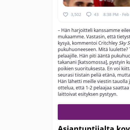
3,502
43
8:38 PM · Feb
– Hän harjoitteli kanssamme eilen
mukaamme. Vastasin, että tietysti
kysyä, kommentoi Critchley
Sky S
pukuhuoneeseen. Mitä luulette? T
pelaajille. Hän piti ääntä pukuh
takanani [katsomossa], pystyin k
poikien suorituksesta. En voi kii
seurasi tiistain peliä etänä, mutta
Hän lähetti meille viestin tauoll
ottelua, että 1-2 pelaajaa saatta
laittoivat esityksen pystyyn.
Asiantuntijalta kov