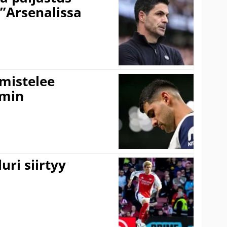
 ”Arsenalissa
lmistelee
amin
uri siirtyy