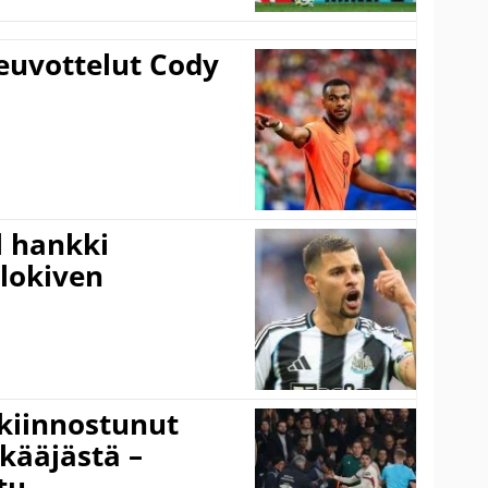
euvottelut Cody
l hankki
alokiven
kiinnostunut
kääjästä –
tu