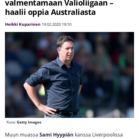
valmentamaan Valioliigaan –
haalii oppia Australiasta
Heikki Kuparinen
19.02.2020
19:10
Kuva:
Getty Images
Muun muassa
Sami Hyypiän
kanssa Liverpoolissa