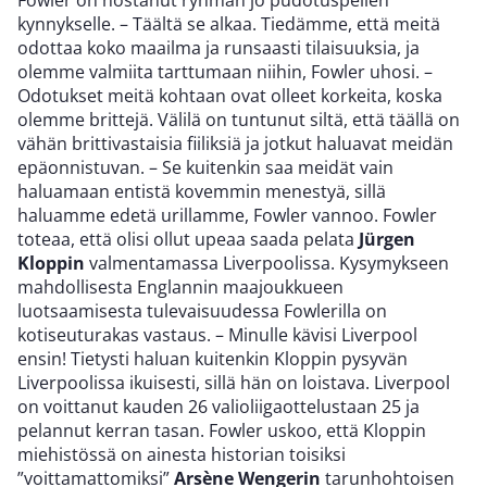
Fowler on nostanut ryhmän jo pudotuspelien
kynnykselle. – Täältä se alkaa. Tiedämme, että meitä
odottaa koko maailma ja runsaasti tilaisuuksia, ja
olemme valmiita tarttumaan niihin, Fowler uhosi. –
Odotukset meitä kohtaan ovat olleet korkeita, koska
olemme brittejä. Välilä on tuntunut siltä, että täällä on
vähän brittivastaisia fiiliksiä ja jotkut haluavat meidän
epäonnistuvan. – Se kuitenkin saa meidät vain
haluamaan entistä kovemmin menestyä, sillä
haluamme edetä urillamme, Fowler vannoo. Fowler
toteaa, että olisi ollut upeaa saada pelata
Jürgen
Kloppin
valmentamassa Liverpoolissa. Kysymykseen
mahdollisesta Englannin maajoukkueen
luotsaamisesta tulevaisuudessa Fowlerilla on
kotiseuturakas vastaus. – Minulle kävisi Liverpool
ensin! Tietysti haluan kuitenkin Kloppin pysyvän
Liverpoolissa ikuisesti, sillä hän on loistava. Liverpool
on voittanut kauden 26 valioliigaottelustaan 25 ja
pelannut kerran tasan. Fowler uskoo, että Kloppin
miehistössä on ainesta historian toisiksi
”voittamattomiksi”
Arsène Wengerin
tarunhohtoisen