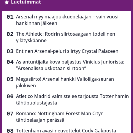
Luetuimmat
Arsenal myy maajoukkuepelaajan – vain vuosi
hankinnan jälkeen
The Athletic: Rodrin siirtosaagaan todellinen
yllätyskäänne
Entinen Arsenal-peluri siirtyy Crystal Palaceen
Asiantuntijalta kova paljastus Vinicius Juniorista:
”Arsenalissa uskotaan siirtoon”
Megasiirto! Arsenal hankki Valioliiga-seuran
jalokiven
Atletico Madrid valmistelee tarjousta Tottenhamin
tähtipuolustajasta
Romano: Nottingham Forest Man Cityn
tähtipelaajan perässä
Tottenham avasi neuvottelut Cody Gakposta