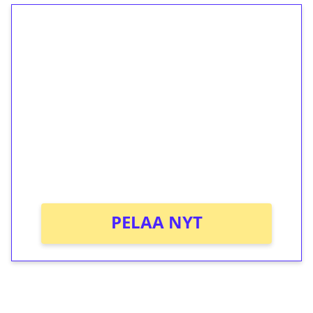
1€ = 10€ arvosta
ilmaiskierroksia ilman
kierrätystä!
Talleta 1€
Saat heti 50 ilmaiskierrosta Tuohi 1000 -
peliin (arvo 0,20€ per kierros)!
Ei kierrätysvaatimusta!
PELAA NYT