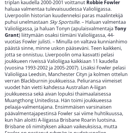
triplan kaudella 2000-2001 voittanut
Robbie Fowler
haluaa valmentaa tulevaisuudessa Valioliigassa.
Liverpoolin historian kuudenneksi paras maalintekijä
puhui unelmastaan
Sky Sportsille
. – Haluan valmentaa
Valioliigassa, ja haluan Tonyn (apulaisvalmentaja
Tony
Grant
) liittymään osaksi tiimiäni Valioliigassa, 44-
vuotias Fowler julisti. – Minulla on valtava kunnianhimo
päästä sinne, minne uskon pääseväni. Teen kaikkeni,
jotta se onnistuu. Liverpoolin oma kasvatti pelasi
joukkueen riveissä Valioliigaa kaikkiaan 11 kaudella
(vuosina 1993-2002 ja 2005-2007). Lisäksi Fowler pelasi
Valioliigaa Leedsin, Manchester Cityn ja kolmen ottelun
verran Blackburnin joukkueissa. Peliuransa viimeiset
vuodet hän vietti kahdessa Australian A-liigan
joukkueessa sekä aivan lopuksi thaimaalaisessa
Muangthong Unitedissa. Hän toimi joukkueessa
pelaaja-valmentajana. Ensimmäisen varsinaisen
päävalmentajapestinsä Fowler sai viime huhtikuussa,
kun hän aloitti A-liigassa Brisbane Roarin luotsina.
Brisbane oli nimityksen aikaan vaikeuksissa, mutta