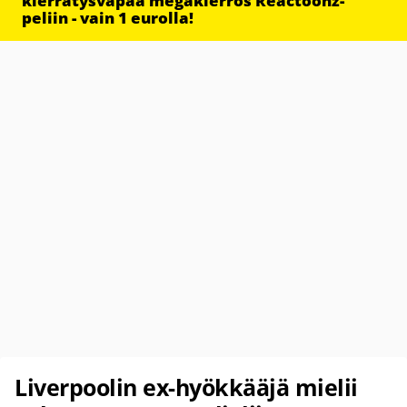
kierrätysvapaa megakierros Reactoonz-
peliin - vain 1 eurolla!
Liverpoolin ex-hyökkääjä mielii