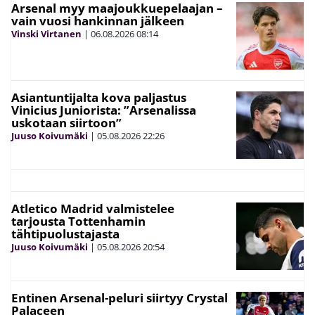
Arsenal myy maajoukkuepelaajan –
vain vuosi hankinnan jälkeen
Vinski Virtanen
|
06.08.2026
08:14
Asiantuntijalta kova paljastus
Vinicius Juniorista: ”Arsenalissa
uskotaan siirtoon”
Juuso Koivumäki
|
05.08.2026
22:26
Atletico Madrid valmistelee
tarjousta Tottenhamin
tähtipuolustajasta
Juuso Koivumäki
|
05.08.2026
20:54
Entinen Arsenal-peluri siirtyy Crystal
Palaceen