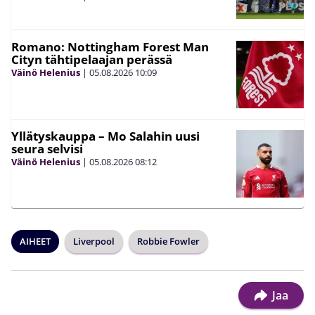
Romano: Nottingham Forest Man
Cityn tähtipelaajan perässä
Väinö Helenius
|
05.08.2026
10:09
Yllätyskauppa – Mo Salahin uusi
seura selvisi
Väinö Helenius
|
05.08.2026
08:12
AIHEET
Liverpool
Robbie Fowler
Jaa