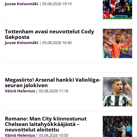
Juuso Koivumäki
|
05.08.2026
19:19
Tottenham avasi neuvottelut Cody
Gakposta
Juuso Koivumäki
|
05.08.2026
16:30
Megasiirto! Arsenal hankki Valioliiga-
seuran jalokiven
Väinö Helenius
|
05.08.2026
11:18
Romano: Man City kiinnostunut
Chelsean laitahyökkääjästä –
neuvottelut aloitettu
Väinö Helenius
|
05.08.2026
10:50