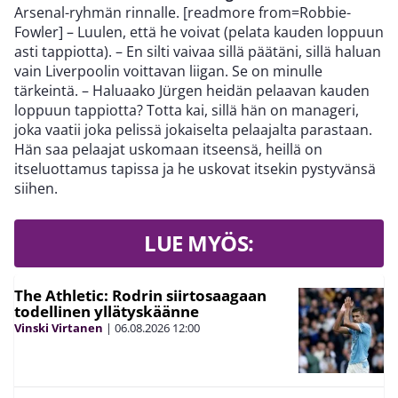
Arsenal-ryhmän rinnalle. [readmore from=Robbie-
Fowler] – Luulen, että he voivat (pelata kauden loppuun
asti tappiotta). – En silti vaivaa sillä päätäni, sillä haluan
vain Liverpoolin voittavan liigan. Se on minulle
tärkeintä. – Haluaako Jürgen heidän pelaavan kauden
loppuun tappiotta? Totta kai, sillä hän on manageri,
joka vaatii joka pelissä jokaiselta pelaajalta parastaan.
Hän saa pelaajat uskomaan itseensä, heillä on
itseluottamus tapissa ja he uskovat itsekin pystyvänsä
siihen.
LUE MYÖS:
The Athletic: Rodrin siirtosaagaan
todellinen yllätyskäänne
Vinski Virtanen
|
06.08.2026
12:00