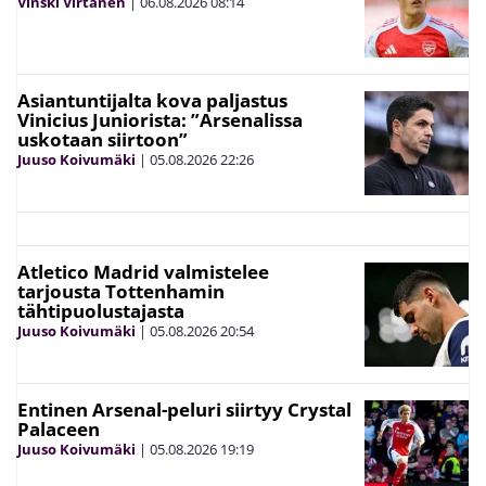
Vinski Virtanen
|
06.08.2026
08:14
Asiantuntijalta kova paljastus
Vinicius Juniorista: ”Arsenalissa
uskotaan siirtoon”
Juuso Koivumäki
|
05.08.2026
22:26
Atletico Madrid valmistelee
tarjousta Tottenhamin
tähtipuolustajasta
Juuso Koivumäki
|
05.08.2026
20:54
Entinen Arsenal-peluri siirtyy Crystal
Palaceen
Juuso Koivumäki
|
05.08.2026
19:19