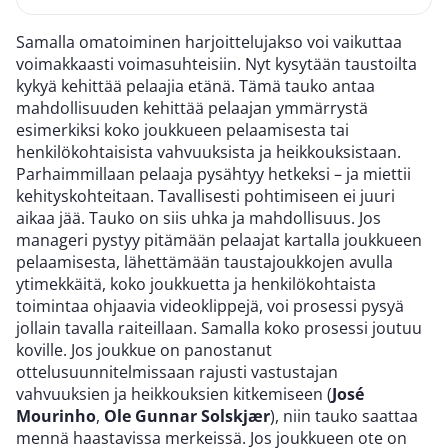
Samalla omatoiminen harjoittelujakso voi vaikuttaa
voimakkaasti voimasuhteisiin. Nyt kysytään taustoilta
kykyä kehittää pelaajia etänä. Tämä tauko antaa
mahdollisuuden kehittää pelaajan ymmärrystä
esimerkiksi koko joukkueen pelaamisesta tai
henkilökohtaisista vahvuuksista ja heikkouksistaan.
Parhaimmillaan pelaaja pysähtyy hetkeksi – ja miettii
kehityskohteitaan. Tavallisesti pohtimiseen ei juuri
aikaa jää.
Tauko on siis uhka ja mahdollisuus. Jos
manageri pystyy pitämään pelaajat kartalla joukkueen
pelaamisesta, lähettämään taustajoukkojen avulla
ytimekkäitä, koko joukkuetta ja henkilökohtaista
toimintaa ohjaavia videoklippejä, voi prosessi pysyä
jollain tavalla raiteillaan. Samalla koko prosessi joutuu
koville. Jos joukkue on panostanut
ottelusuunnitelmissaan rajusti vastustajan
vahvuuksien ja heikkouksien kitkemiseen (
José
Mourinho
,
Ole Gunnar Solskjær
), niin tauko saattaa
mennä haastavissa merkeissä. Jos joukkueen ote on