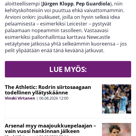
aloitteellisempi (
Jürgen Klopp
,
Pep Guardiola
), niin
kehityskohteisiin voi puuttua ehkä vaivattomammin.
Arvioni onkin: joukkueet, joilla on hyvin selkeä idea
pelaamisesta – esimerkiksi Leicester – pystyvät
palaamaan nopeammin tasolleen. Vastaavasi
esimerkiksi pallonhallintaa karttava Newcastle
vetäytynee jatkossa yhtä selkeämmin kuoreensa – jos
pelit ylipäätään enää tänä keväänä jatkuvat.
LUE MYÖS:
The Athletic: Rodrin siirtosaagaan
todellinen yllätyskäänne
Vinski Virtanen
|
06.08.2026
12:00
Arsenal myy maajoukkuepelaajan –
vain vuosi hankinnan jälkeen