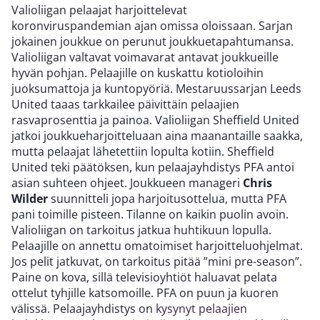
Valioliigan pelaajat harjoittelevat
koronviruspandemian ajan omissa oloissaan. Sarjan
jokainen joukkue on perunut joukkuetapahtumansa.
Valioliigan valtavat voimavarat antavat joukkueille
hyvän pohjan. Pelaajille on kuskattu kotioloihin
juoksumattoja ja kuntopyöriä. Mestaruussarjan Leeds
United taaas tarkkailee päivittäin pelaajien
rasvaprosenttia ja painoa.
Valioliigan Sheffield United
jatkoi joukkueharjoitteluaan aina maanantaille saakka,
mutta pelaajat lähetettiin lopulta kotiin. Sheffield
United teki päätöksen, kun pelaajayhdistys PFA antoi
asian suhteen ohjeet. Joukkueen manageri
Chris
Wilder
suunnitteli jopa harjoitusottelua, mutta PFA
pani toimille pisteen.
Tilanne on kaikin puolin avoin.
Valioliigan on tarkoitus jatkua huhtikuun lopulla.
Pelaajille on annettu omatoimiset harjoitteluohjelmat.
Jos pelit jatkuvat, on tarkoitus pitää ”mini pre-season”.
Paine on kova, sillä televisioyhtiöt haluavat pelata
ottelut tyhjille katsomoille. PFA on puun ja kuoren
välissä. Pelaajayhdistys on
kysynyt pelaajien