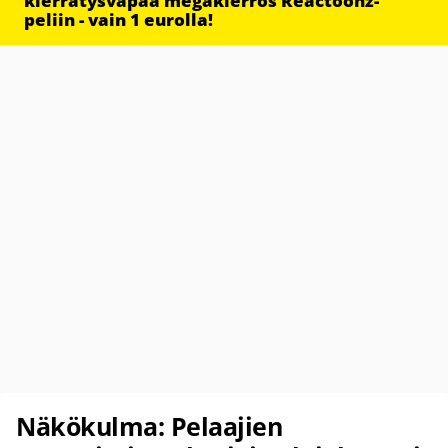
kierrätysvapaa megakierros Reactoonz-
peliin - vain 1 eurolla!
Näkökulma: Pelaajien