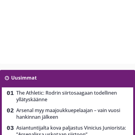
Uusimmat
The Athletic: Rodrin siirtosaagaan todellinen
yllätyskäänne
Arsenal myy maajoukkuepelaajan – vain vuosi
hankinnan jälkeen
Asiantuntijalta kova paljastus Vinicius Juniorista:
”Arsenalissa uskotaan siirtoon”