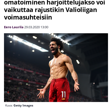
omatoiminen harjoittelujakso voi
vaikuttaa rajustikin Valioliigan
voimasuhteisiin
Eero Laurila
29.03.2020
13:00
Kuva:
Getty Images