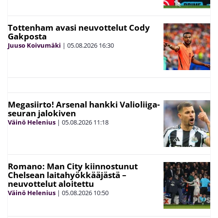
Tottenham avasi neuvottelut Cody
Gakposta
Juuso Koivumäki
|
05.08.2026
16:30
Megasiirto! Arsenal hankki Valioliiga-
seuran jalokiven
Väinö Helenius
|
05.08.2026
11:18
Romano: Man City kiinnostunut
Chelsean laitahyökkääjästä –
neuvottelut aloitettu
Väinö Helenius
|
05.08.2026
10:50