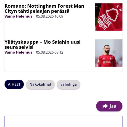
Romano: Nottingham Forest Man
Cityn tähtipelaajan perässä
Väinö Helenius
|
05.08.2026
10:09
Yllätyskauppa – Mo Salahin uusi
seura selvisi
Väinö Helenius
|
05.08.2026
08:12
AIHEET
Näkökulmat
valioliiga
Jaa
1€ = 10€ arvosta