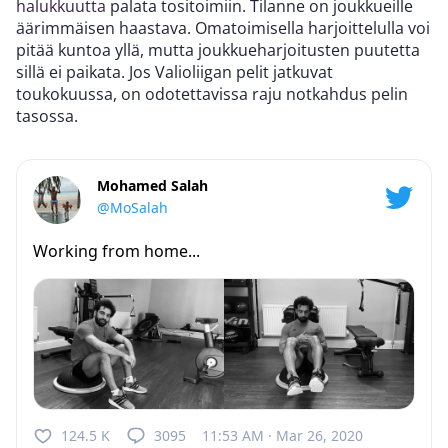
halukkuutta
palata tositoimiin. Tilanne on joukkueille
äärimmäisen haastava. Omatoimisella harjoittelulla voi
pitää kuntoa yllä, mutta joukkueharjoitusten puutetta
sillä ei paikata. Jos Valioliigan pelit jatkuvat
toukokuussa, on odotettavissa raju notkahdus pelin
tasossa.
Mohamed Salah
@MoSalah
Working from home...
124.5 K
3095
11:53 AM · Mar 26, 2020