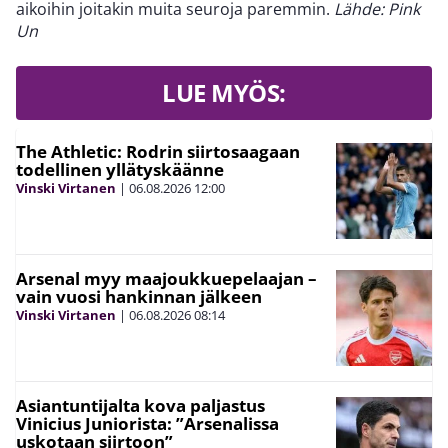
aikoihin joitakin muita seuroja paremmin.
Lähde: Pink
Un
LUE MYÖS:
The Athletic: Rodrin siirtosaagaan
todellinen yllätyskäänne
Vinski Virtanen
|
06.08.2026
12:00
Arsenal myy maajoukkuepelaajan –
vain vuosi hankinnan jälkeen
Vinski Virtanen
|
06.08.2026
08:14
Asiantuntijalta kova paljastus
Vinicius Juniorista: ”Arsenalissa
uskotaan siirtoon”