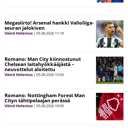
Megasiirto! Arsenal hankki Valioliiga-
seuran jalokiven
Väinö Helenius
|
05.08.2026
11:18
Romano: Man City kiinnostunut
Chelsean laitahyökkääjästä –
neuvottelut aloitettu
Väinö Helenius
|
05.08.2026
10:50
Romano: Nottingham Forest Man
Cityn tähtipelaajan perässä
Väinö Helenius
|
05.08.2026
10:09