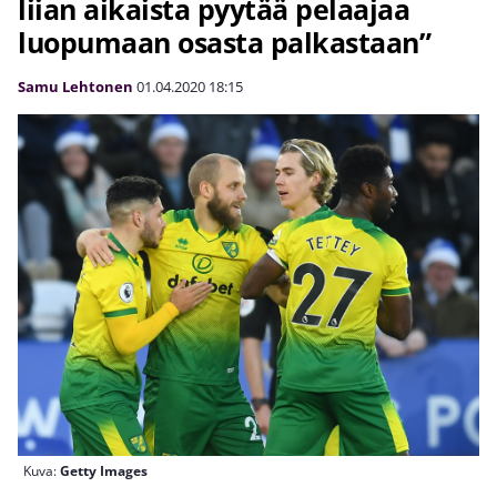
liian aikaista pyytää pelaajaa
luopumaan osasta palkastaan”
Samu Lehtonen
01.04.2020
18:15
Kuva:
Getty Images