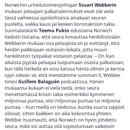
Norwichin urheilutoimenjohtajan
Stuart Webberin
mukaan pelaajien palkanalennukset eivät ole vielä
tässä vaiheessa ajankohtaisia ainakaan seuran
puolelta, vaikka kausi jäi kesken koronakriisin takia.
Suomalaiskärki
Teemu Pukin
edustama Norwich
tiedotti tiistaina, että seura lomauttaa henkilöstöään.
Webberin mukaan osa pelaajista on jo esittänyt, että
heidän palkkojaan voitaisiin leikata, jotta muun
henkilöstön työpaikat voitaisiin pelastaa. – On liian
aikaista pyytää pelaajaa luopumaan osasta palkastaan,
kun tällä hetkellä en voisi katsoa häntä silmiin ja kertoa
syyn olevan se, että menetämme summan X, Webber
totesi
Guillem Balaguén
podcastissa. Hänen
mukaansa kukaan ei vielä tiedä, onko seura
menettämässä kriisin takia esimerkiksi kymmenen
miljoonaa puntaa, viisi miljoonaa puntaa tai miljoona
puntaa. – Kun meillä on tiedossa, kuinka suuria tappiot
olisivat, sitten kaikkien on aika kokoontua yhteen.
Webber huomautti, että Norwich on hyvin johdettu
seura, mikä voi auttaa sitä sopeutumaan vaikeisiin