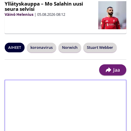
Yllätyskauppa – Mo Salahin uusi
seura selvisi
Väinö Helenius
|
05.08.2026
08:12
AIHEET
koronavirus
Norwich
Stuart Webber
Jaa
1€ = 10€ arvosta
ilmaiskierroksia ilman
kierrätystä!
Talleta 1€