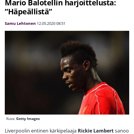
Mario Balotellin harjoittelusta:
”Häpeällistä”
Samu Lehtonen
12.05.2020
08:51
Kuva:
Getty Images
Liverpoolin entinen kärkipelaaja
Rickie Lambert
sanoo