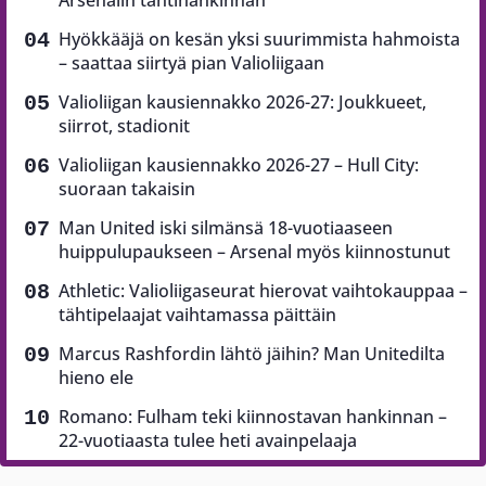
Arsenalin tähtihankinnan
Hyökkääjä on kesän yksi suurimmista hahmoista
– saattaa siirtyä pian Valioliigaan
Valioliigan kausiennakko 2026-27: Joukkueet,
siirrot, stadionit
Valioliigan kausiennakko 2026-27 – Hull City:
suoraan takaisin
Man United iski silmänsä 18-vuotiaaseen
huippulupaukseen – Arsenal myös kiinnostunut
Athletic: Valioliigaseurat hierovat vaihtokauppaa –
tähtipelaajat vaihtamassa päittäin
Marcus Rashfordin lähtö jäihin? Man Unitedilta
hieno ele
Romano: Fulham teki kiinnostavan hankinnan –
22-vuotiaasta tulee heti avainpelaaja