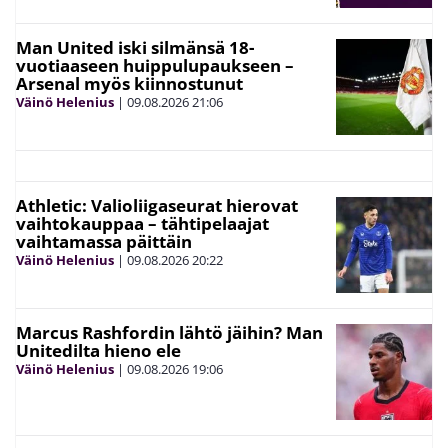
Man United iski silmänsä 18-
vuotiaaseen huippulupaukseen –
Arsenal myös kiinnostunut
Väinö Helenius
|
09.08.2026
21:06
Athletic: Valioliigaseurat hierovat
vaihtokauppaa – tähtipelaajat
vaihtamassa päittäin
Väinö Helenius
|
09.08.2026
20:22
Marcus Rashfordin lähtö jäihin? Man
Unitedilta hieno ele
Väinö Helenius
|
09.08.2026
19:06