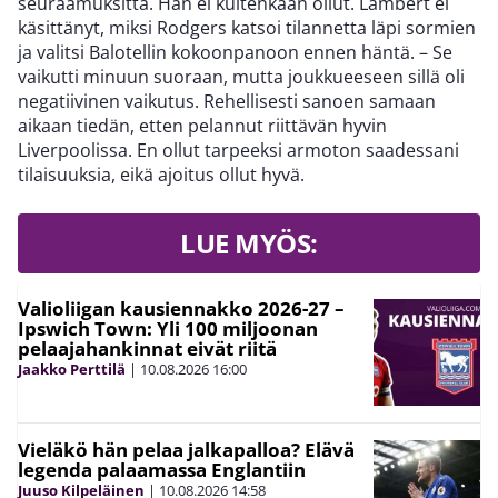
seuraamuksitta. Hän ei kuitenkaan ollut. Lambert ei
käsittänyt, miksi Rodgers katsoi tilannetta läpi sormien
ja valitsi Balotellin kokoonpanoon ennen häntä. – Se
vaikutti minuun suoraan, mutta joukkueeseen sillä oli
negatiivinen vaikutus. Rehellisesti sanoen samaan
aikaan tiedän, etten pelannut riittävän hyvin
Liverpoolissa. En ollut tarpeeksi armoton saadessani
tilaisuuksia, eikä ajoitus ollut hyvä.
LUE MYÖS:
Valioliigan kausiennakko 2026-27 –
Ipswich Town: Yli 100 miljoonan
pelaajahankinnat eivät riitä
Jaakko Perttilä
|
10.08.2026
16:00
Vieläkö hän pelaa jalkapalloa? Elävä
legenda palaamassa Englantiin
Juuso Kilpeläinen
|
10.08.2026
14:58