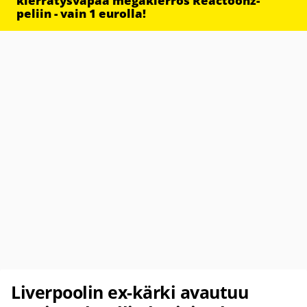
kierrätysvapaa megakierros Reactoonz-
peliin - vain 1 eurolla!
Liverpoolin ex-kärki avautuu