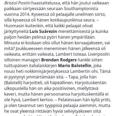
Bristol Postin
haastattelussa, että hän joutui vaikeaan
paikkaan siirtyessään seuraan Southamptonista
vuonna 2014. Kyseessä oli pelaajalle unelmien siirto,
sillä kyseessä oli hänen kotikaupunkinsa seura. –
Huomasin kuitenkin, että kaikki pelaajat olivat
järkyttyneitä
Luis Suárezin
menettämisestä ja kuinka
paljon heidän pelinsä pyöri hänen ympärillään.
Minusta ei koskaan olisi ollut hänen korvaajakseen, vai
mitä? Joukkueeseen meneminen hänen jälkeensä oli
vaikeata, erittäin vaikeata, Lambert toteaa. Liverpoolin
silloinen manageri
Brendan Rodgers
hankki sitten
tuittupäisen italialaiskärjen
Mario Balotellin
, joka
nousi heti nokkimisjärjestyksessä Lambertin ohi. Tämä
ei pystynyt ymmärtämään sitä. – Tapa, jolla hän
(Balotelli) harjoitteli, oli häpeällinen. Harjoituskentän
ulkopuolella hän on aika positiivinen, miellyttävä
kaveri, mutta hänen persoonansa harjoituskentällä ei
ole hyvä, Lambert kertoo. – Pelatessaan hän kyllä yritti,
ja olen tavannut sen tyyppisiä pelaajia aiemmin, mutta
he ovat yleensä riittävän hyviä selviytyäkseen siitä