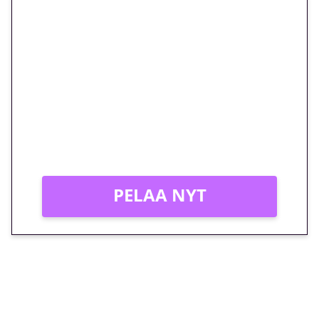
🎁 Huipputarjous jatkuu: 10
euron kierrätysvapaa
megakierros Reactoonz-
peliin – vain 1 eurolla!
Peli: Reactoonz
Vain uusille asiakkaille!
PELAA NYT