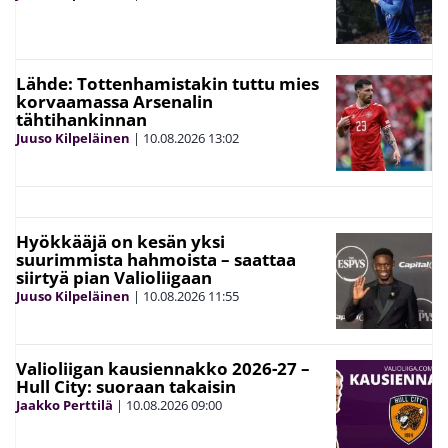
Lähde: Tottenhamistakin tuttu mies
korvaamassa Arsenalin
tähtihankinnan
Juuso Kilpeläinen
|
10.08.2026
13:02
Hyökkääjä on kesän yksi
suurimmista hahmoista – saattaa
siirtyä pian Valioliigaan
Juuso Kilpeläinen
|
10.08.2026
11:55
Valioliigan kausiennakko 2026-27 –
Hull City: suoraan takaisin
Jaakko Perttilä
|
10.08.2026
09:00