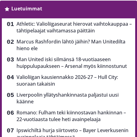
Luetuimmat
Athletic: Valioliigaseurat hierovat vaihtokauppaa –
tähtipelaajat vaihtamassa päittäin
Marcus Rashfordin lähtö jäihin? Man Unitedilta
hieno ele
Man United iski silmänsä 18-vuotiaaseen
huippulupaukseen – Arsenal myös kiinnostunut
Valioliigan kausiennakko 2026-27 – Hull City:
suoraan takaisin
Liverpoolin yllätyshankinnasta paljastui uusi
käänne
Romano: Fulham teki kiinnostavan hankinnan –
22-vuotiaasta tulee heti avainpelaaja
Ipswichiltä hurja siirtoveto – Bayer Leverkusenin