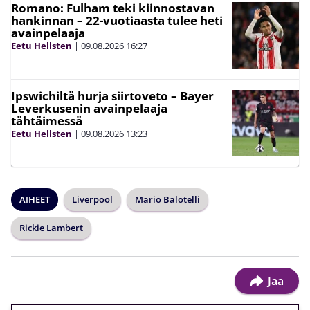
Romano: Fulham teki kiinnostavan
hankinnan – 22-vuotiaasta tulee heti
avainpelaaja
Eetu Hellsten
|
09.08.2026
16:27
Ipswichiltä hurja siirtoveto – Bayer
Leverkusenin avainpelaaja
tähtäimessä
Eetu Hellsten
|
09.08.2026
13:23
AIHEET
Liverpool
Mario Balotelli
Rickie Lambert
Jaa