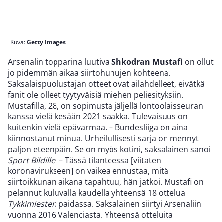
Kuva:
Getty Images
Arsenalin topparina luutiva
Shkodran Mustafi
on ollut
jo pidemmän aikaa siirtohuhujen kohteena.
Saksalaispuolustajan otteet ovat ailahdelleet, eivätkä
fanit ole olleet tyytyväisiä miehen peliesityksiin.
Mustafilla, 28, on sopimusta jäljellä lontoolaisseuran
kanssa vielä kesään 2021 saakka. Tulevaisuus on
kuitenkin vielä epävarmaa. – Bundesliiga on aina
kiinnostanut minua. Urheilullisesti sarja on mennyt
paljon eteenpäin. Se on myös kotini, saksalainen sanoi
Sport Bildille
. – Tässä tilanteessa [viitaten
koronavirukseen] on vaikea ennustaa, mitä
siirtoikkunan aikana tapahtuu, hän jatkoi. Mustafi on
pelannut kuluvalla kaudella yhteensä 18 ottelua
Tykkimiesten
paidassa. Saksalainen siirtyi Arsenaliin
vuonna 2016 Valenciasta. Yhteensä otteluita