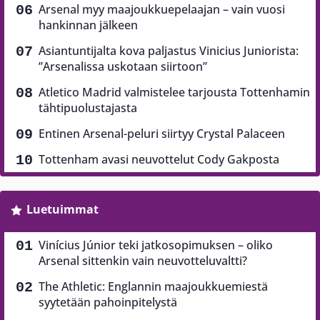
Arsenal myy maajoukkuepelaajan – vain vuosi
hankinnan jälkeen
Asiantuntijalta kova paljastus Vinicius Juniorista:
”Arsenalissa uskotaan siirtoon”
Atletico Madrid valmistelee tarjousta Tottenhamin
tähtipuolustajasta
Entinen Arsenal-peluri siirtyy Crystal Palaceen
Tottenham avasi neuvottelut Cody Gakposta
Luetuimmat
Vinícius Júnior teki jatkosopimuksen – oliko
Arsenal sittenkin vain neuvotteluvaltti?
The Athletic: Englannin maajoukkuemiestä
syytetään pahoinpitelystä