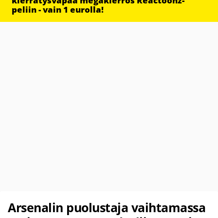
kierrätysvapaa megakierros Reactoonz-
peliin - vain 1 eurolla!
Arsenalin puolustaja vaihtamassa