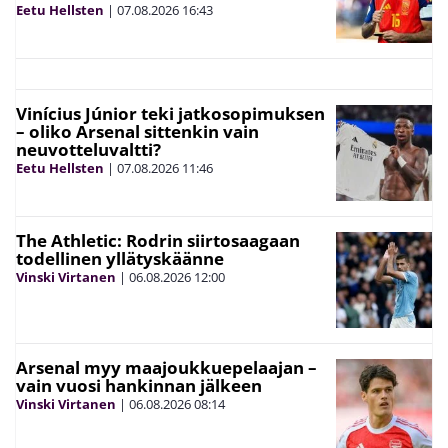
Eetu Hellsten
|
07.08.2026
16:43
Vinícius Júnior teki jatkosopimuksen
– oliko Arsenal sittenkin vain
neuvotteluvaltti?
Eetu Hellsten
|
07.08.2026
11:46
The Athletic: Rodrin siirtosaagaan
todellinen yllätyskäänne
Vinski Virtanen
|
06.08.2026
12:00
Arsenal myy maajoukkuepelaajan –
vain vuosi hankinnan jälkeen
Vinski Virtanen
|
06.08.2026
08:14