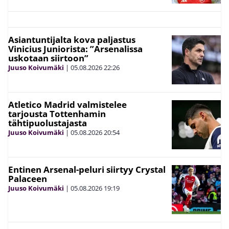
Asiantuntijalta kova paljastus
Vinicius Juniorista: ”Arsenalissa
uskotaan siirtoon”
Juuso Koivumäki
|
05.08.2026
22:26
Atletico Madrid valmistelee
tarjousta Tottenhamin
tähtipuolustajasta
Juuso Koivumäki
|
05.08.2026
20:54
Entinen Arsenal-peluri siirtyy Crystal
Palaceen
Juuso Koivumäki
|
05.08.2026
19:19