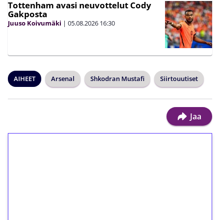
Tottenham avasi neuvottelut Cody
Gakposta
Juuso Koivumäki
|
05.08.2026
16:30
AIHEET
Arsenal
Shkodran Mustafi
Siirtouutiset
Jaa
1€ = 10€ arvosta
ilmaiskierroksia ilman
kierrätystä!
Talleta 1€