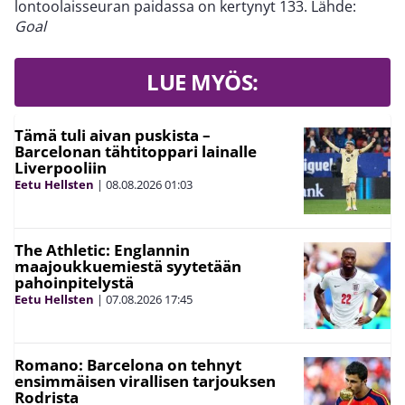
lontoolaisseuran paidassa on kertynyt 133. Lähde:
Goal
LUE MYÖS:
Tämä tuli aivan puskista –
Barcelonan tähtitoppari lainalle
Liverpooliin
Eetu Hellsten
|
08.08.2026
01:03
The Athletic: Englannin
maajoukkuemiestä syytetään
pahoinpitelystä
Eetu Hellsten
|
07.08.2026
17:45
Romano: Barcelona on tehnyt
ensimmäisen virallisen tarjouksen
Rodrista