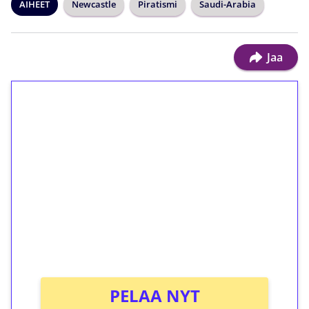
AIHEET
Newcastle
Piratismi
Saudi-Arabia
Jaa
1€ = 10€ arvosta
ilmaiskierroksia ilman
kierrätystä!
Talleta 1€
Saat heti 50 ilmaiskierrosta Tuohi 1000 -
peliin (arvo 0,20€ per kierros)!
Ei kierrätysvaatimusta!
PELAA NYT