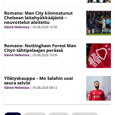
Romano: Man City kiinnostunut
Chelsean laitahyökkääjästä –
neuvottelut aloitettu
Väinö Helenius
|
05.08.2026
10:50
Romano: Nottingham Forest Man
Cityn tähtipelaajan perässä
Väinö Helenius
|
05.08.2026
10:09
Yllätyskauppa – Mo Salahin uusi
seura selvisi
Väinö Helenius
|
05.08.2026
08:12