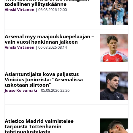
todellinen yllätyskäänne
Vinski Virtanen
|
06.08.2026
12:00
Arsenal myy maajoukkuepelaajan –
vain vuosi hankinnan jälkeen
Vinski Virtanen
|
06.08.2026
08:14
Asiantuntijalta kova paljastus
Vinicius Juniorista: ”Arsenalissa
uskotaan siirtoon”
Juuso Koivumäki
|
05.08.2026
22:26
Atletico Madrid valmistelee
tarjousta Tottenhamin
tähtipuolustajasta