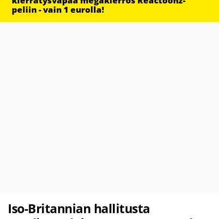
kierrätysvapaa megakierros Reactoonz-
peliin - vain 1 eurolla!
Iso-Britannian hallitusta