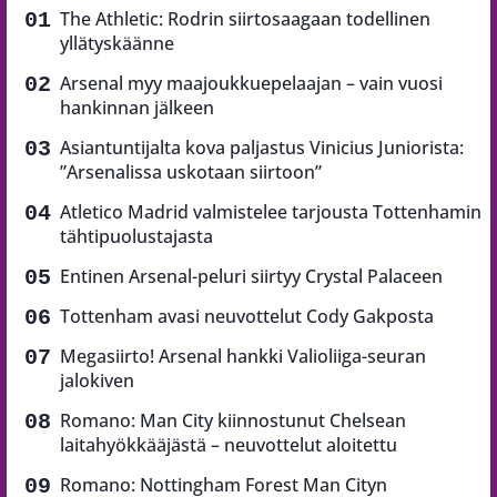
The Athletic: Rodrin siirtosaagaan todellinen
yllätyskäänne
Arsenal myy maajoukkuepelaajan – vain vuosi
hankinnan jälkeen
Asiantuntijalta kova paljastus Vinicius Juniorista:
”Arsenalissa uskotaan siirtoon”
Atletico Madrid valmistelee tarjousta Tottenhamin
tähtipuolustajasta
Entinen Arsenal-peluri siirtyy Crystal Palaceen
Tottenham avasi neuvottelut Cody Gakposta
Megasiirto! Arsenal hankki Valioliiga-seuran
jalokiven
Romano: Man City kiinnostunut Chelsean
laitahyökkääjästä – neuvottelut aloitettu
Romano: Nottingham Forest Man Cityn