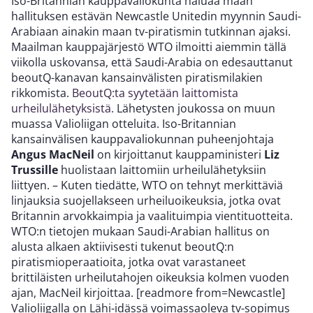
Iso-Britannian kauppavaliokunta haluaa maan
hallituksen estävän Newcastle Unitedin myynnin Saudi-
Arabiaan ainakin maan tv-piratismin tutkinnan ajaksi.
Maailman kauppajärjestö WTO ilmoitti aiemmin tällä
viikolla uskovansa, että Saudi-Arabia on edesauttanut
beoutQ-kanavan kansainvälisten piratismilakien
rikkomista.
BeoutQ:ta syytetään laittomista
urheilulähetyksistä.
Lähetysten joukossa on muun
muassa Valioliigan otteluita. Iso-Britannian
kansainvälisen kauppavaliokunnan puheenjohtaja
Angus MacNeil
on kirjoittanut kauppaministeri
Liz
Trussille
huolistaan laittomiin urheilulähetyksiin
liittyen. – Kuten tiedätte, WTO on tehnyt merkittäviä
linjauksia suojellakseen urheiluoikeuksia, jotka ovat
Britannin arvokkaimpia ja vaalituimpia vientituotteita.
WTO:n tietojen mukaan Saudi-Arabian hallitus on
alusta alkaen aktiivisesti tukenut beoutQ:n
piratismioperaatioita, jotka ovat varastaneet
brittiläisten urheilutahojen oikeuksia kolmen vuoden
ajan, MacNeil kirjoittaa. [readmore from=Newcastle]
Valioliigalla on Lähi-idässä voimassaoleva tv-sopimus