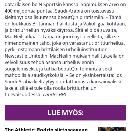
qatarilaisen beIN Sportsin kanssa. Sopimuksen arvo on
400 miljoonaa puntaa. Saudi-Arabia on toistuvasti
kieltänyt osallisuutensa beoutQ:n piratismiin. – Tämä
on loukkaus Britannian hallitusta ja Valioliigaa kohtaan,
ja brittiurheilun hyväksikäyttöä. Sitä ei pidä suvaita,
MacNeil jatkaa. – Tämä on juuri nyt oleellista, sillä se
nimenomainen taho, joka on varastanut brittiurheilua,
pyrkii ostamaan brittiläisen urheiluinstituution:
Newcastle Unitedin. MacNeilin mukaan hallituksella on
velvollisuus tehdä osansa urheiluviennin
suojelemiseksi, ja tutkia beoutQ:n toimintaa sekä
mahdollisia saudikytköksiä. – Se on yksinkertaista: jos
Saudi-Arabia kieltäytyy noudattamasta kansainvälisiä
lakeja, sillä ei tule olla roolia brittiurheilun
tulevaisuudessa.
Lähde: BBC
LUE MYÖS:
The Athletic: Rodrin siirtosaagaan