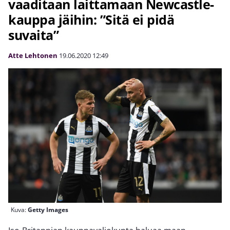
vaaditaan laittamaan Newcastle-
kauppa jäihin: ”Sitä ei pidä
suvaita”
Atte Lehtonen
19.06.2020
12:49
Kuva:
Getty Images