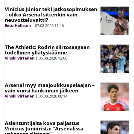
Vinícius Júnior teki jatkosopimuksen
– oliko Arsenal sittenkin vain
neuvotteluvaltti?
Eetu Hellsten
|
07.08.2026
11:46
The Athletic: Rodrin siirtosaagaan
todellinen yllätyskäänne
Vinski Virtanen
|
06.08.2026
12:00
Arsenal myy maajoukkuepelaajan –
vain vuosi hankinnan jälkeen
Vinski Virtanen
|
06.08.2026
08:14
Asiantuntijalta kova paljastus
Vinicius Juniorista: ”Arsenalissa
uskotaan siirtoon”