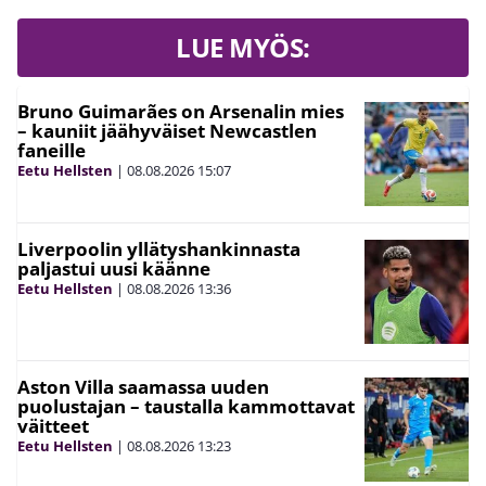
LUE MYÖS:
Bruno Guimarães on Arsenalin mies
– kauniit jäähyväiset Newcastlen
faneille
Eetu Hellsten
|
08.08.2026
15:07
Liverpoolin yllätyshankinnasta
paljastui uusi käänne
Eetu Hellsten
|
08.08.2026
13:36
Aston Villa saamassa uuden
puolustajan – taustalla kammottavat
väitteet
Eetu Hellsten
|
08.08.2026
13:23