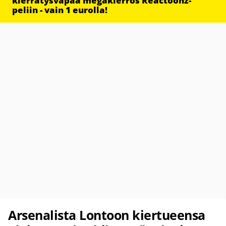
kierrätysvapaa megakierros Reactoonz-
peliin - vain 1 eurolla!
Arsenalista Lontoon kiertueensa