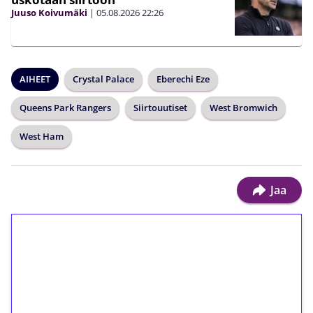
Juuso Koivumäki
|
05.08.2026
22:26
AIHEET
Crystal Palace
Eberechi Eze
Queens Park Rangers
Siirtouutiset
West Bromwich
West Ham
Jaa
1€ = 10€ arvosta
ilmaiskierroksia ilman
kierrätystä!