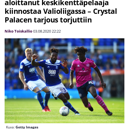
aloittanut keskikenttäpelaaja
kiinnostaa Valioliigassa – Crystal
Palacen tarjous torjuttiin
Niko Toiskallio
03.08.2020
22:22
Kuva:
Getty Images