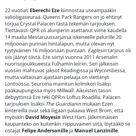
22-vuotias
Eberechi Eze
kiinnostaa useampaakin
valioliigaseuraa. Queens Park Rangers on jo ehtinyt
torjua Crystal Palacen tästä tekemän tarjouksen.
Tiettävästi QPR oli alunperin asettanut viime kaudella
14 maalia Mestaruussarjassa iskeneelle pelurille 20
miljoonan punnan hintalapun, mutta olevan nyt
tyytyväinen 16 miljoonaan puntaan.
Eaglesin
tarjous oli
siis jäänyt tästä. Eze siirtyi vuonna 2011 Arsenalin
nuorisojoukkueesta Fulhamin leiriin. Sen jälkeisiin
vuosiin mahtuvat jaksot Readingissa ja Wycombessa,
mutta valtaosan ajastaan pelaaja on viettänyt
Lontoossa. Seuroina mainitun kolmikon lisäksi
pääkaupungissa myös Millwall. Aikuisten tason
debyyttinsä Eze teki QPR:n Loftus Roadilla. Palacen
tarjouksen lisäksi
The Guardianin
mukaan Ezen
kintereillä ovat sekä liigaan palaava West Brom, että
myöskin
David Moyesin
West Ham. Jälkimmäisen
kaupanteko on kuitenkin riippuvainen siitä, löytääkö se
ostajat
Felipe Andersonille
ja
Manuel Lanzinille
.