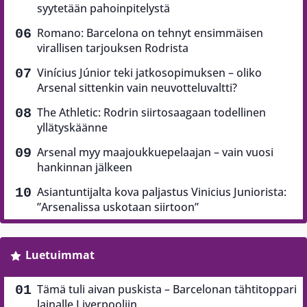
syytetään pahoinpitelystä
Romano: Barcelona on tehnyt ensimmäisen
virallisen tarjouksen Rodrista
Vinícius Júnior teki jatkosopimuksen – oliko
Arsenal sittenkin vain neuvotteluvaltti?
The Athletic: Rodrin siirtosaagaan todellinen
yllätyskäänne
Arsenal myy maajoukkuepelaajan – vain vuosi
hankinnan jälkeen
Asiantuntijalta kova paljastus Vinicius Juniorista:
”Arsenalissa uskotaan siirtoon”
Luetuimmat
Tämä tuli aivan puskista – Barcelonan tähtitoppari
lainalle Liverpooliin