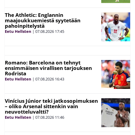
The Athletic: Englannin
maajoukkuemiestä syytetään
pahoinpitelystä
Eetu Hellsten
|
07.08.2026
17:45
Romano: Barcelona on tehnyt
ensimmäisen virallisen tarjouksen
Rodrista
Eetu Hellsten
|
07.08.2026
16:43
Vinícius Júnior teki jatkosopimuksen
– oliko Arsenal sittenkin vain
neuvotteluvaltti?
Eetu Hellsten
|
07.08.2026
11:46