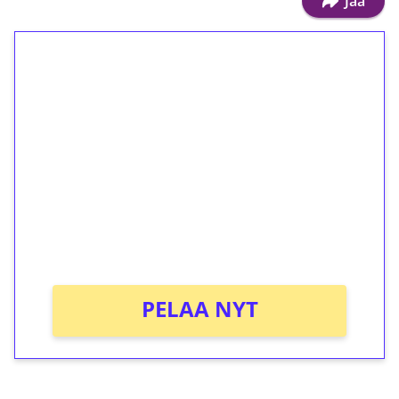
Jaa
1€ = 10€ arvosta
ilmaiskierroksia ilman
kierrätystä!
Talleta 1€
Saat heti 50 ilmaiskierrosta Tuohi 1000 -
peliin (arvo 0,20€ per kierros)!
Ei kierrätysvaatimusta!
PELAA NYT