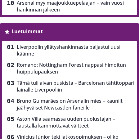
Arsenal myy maajoukkuepelaajan – vain vuosi
hankinnan jälkeen
Luetuimmat
Liverpoolin yllätyshankinnasta paljastui uusi
käänne
Romano: Nottingham Forest nappasi himoitun
huippulupauksen
Tämä tuli aivan puskista – Barcelonan tähtitoppari
lainalle Liverpooliin
Bruno Guimarães on Arsenalin mies – kauniit
jäähyväiset Newcastlen faneille
Aston Villa saamassa uuden puolustajan –
taustalla kammottavat väitteet
Vinícius Júnior teki jatkosopimuksen – oliko