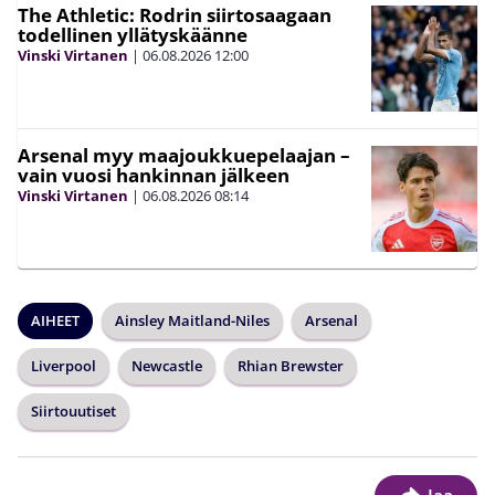
The Athletic: Rodrin siirtosaagaan
todellinen yllätyskäänne
Vinski Virtanen
|
06.08.2026
12:00
Arsenal myy maajoukkuepelaajan –
vain vuosi hankinnan jälkeen
Vinski Virtanen
|
06.08.2026
08:14
AIHEET
Ainsley Maitland-Niles
Arsenal
Liverpool
Newcastle
Rhian Brewster
Siirtouutiset