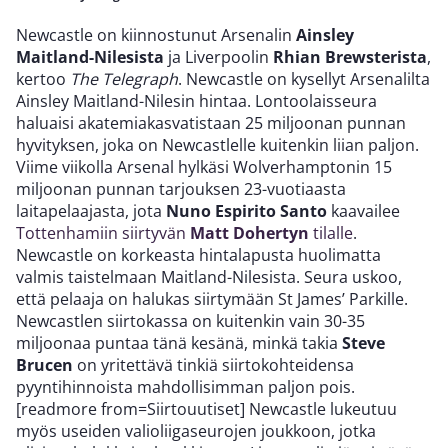
Newcastle on kiinnostunut Arsenalin
Ainsley
Maitland-Nilesista
ja Liverpoolin
Rhian Brewsterista
,
kertoo
The Telegraph
. Newcastle on kysellyt Arsenalilta
Ainsley Maitland-Nilesin hintaa. Lontoolaisseura
haluaisi akatemiakasvatistaan 25 miljoonan punnan
hyvityksen, joka on Newcastlelle kuitenkin liian paljon.
Viime viikolla Arsenal hylkäsi Wolverhamptonin 15
miljoonan punnan tarjouksen 23-vuotiaasta
laitapelaajasta, jota
Nuno Espirito Santo
kaavailee
Tottenhamiin siirtyvän
Matt Dohertyn
tilalle
.
Newcastle on korkeasta hintalapusta huolimatta
valmis taistelmaan Maitland-Nilesista. Seura uskoo,
että pelaaja on halukas siirtymään St James’ Parkille.
Newcastlen siirtokassa on kuitenkin vain 30-35
miljoonaa puntaa tänä kesänä, minkä takia
Steve
Brucen
on yritettävä tinkiä siirtokohteidensa
pyyntihinnoista mahdollisimman paljon pois.
[readmore from=Siirtouutiset] Newcastle lukeutuu
myös useiden valioliigaseurojen joukkoon, jotka