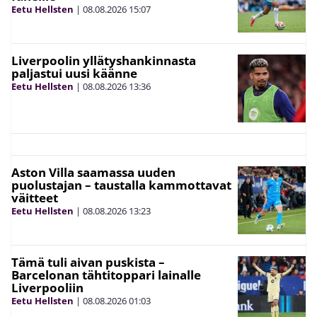
Eetu Hellsten
|
08.08.2026
15:07
Liverpoolin yllätyshankinnasta
paljastui uusi käänne
Eetu Hellsten
|
08.08.2026
13:36
Aston Villa saamassa uuden
puolustajan – taustalla kammottavat
väitteet
Eetu Hellsten
|
08.08.2026
13:23
Tämä tuli aivan puskista –
Barcelonan tähtitoppari lainalle
Liverpooliin
Eetu Hellsten
|
08.08.2026
01:03