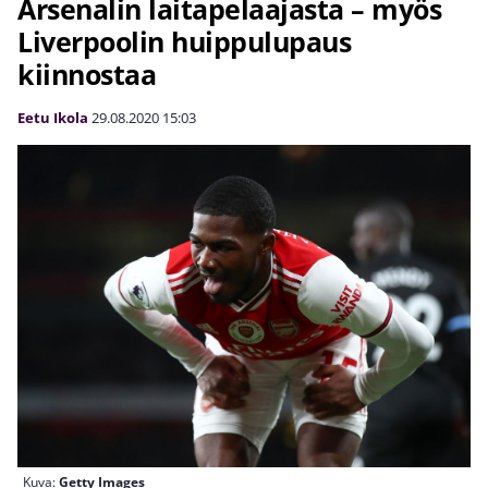
Arsenalin laitapelaajasta – myös
Liverpoolin huippulupaus
kiinnostaa
Eetu Ikola
29.08.2020
15:03
Kuva:
Getty Images