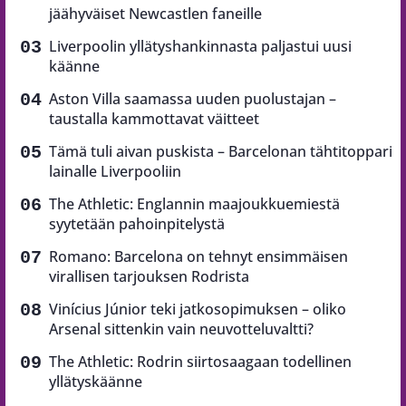
jäähyväiset Newcastlen faneille
Liverpoolin yllätyshankinnasta paljastui uusi
käänne
Aston Villa saamassa uuden puolustajan –
taustalla kammottavat väitteet
Tämä tuli aivan puskista – Barcelonan tähtitoppari
lainalle Liverpooliin
The Athletic: Englannin maajoukkuemiestä
syytetään pahoinpitelystä
Romano: Barcelona on tehnyt ensimmäisen
virallisen tarjouksen Rodrista
Vinícius Júnior teki jatkosopimuksen – oliko
Arsenal sittenkin vain neuvotteluvaltti?
The Athletic: Rodrin siirtosaagaan todellinen
yllätyskäänne