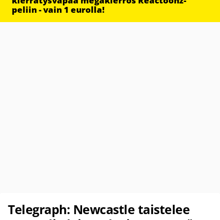
kierrätysvapaa megakierros Reactoonz-
peliin - vain 1 eurolla!
Telegraph: Newcastle taistelee