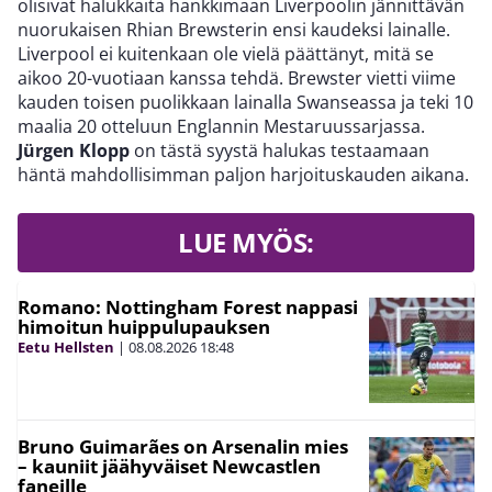
olisivat halukkaita hankkimaan Liverpoolin jännittävän
nuorukaisen Rhian Brewsterin ensi kaudeksi lainalle.
Liverpool ei kuitenkaan ole vielä päättänyt, mitä se
aikoo 20-vuotiaan kanssa tehdä. Brewster vietti viime
kauden toisen puolikkaan lainalla Swanseassa ja teki 10
maalia 20 otteluun Englannin Mestaruussarjassa.
Jürgen Klopp
on tästä syystä halukas testaamaan
häntä mahdollisimman paljon harjoituskauden aikana.
LUE MYÖS:
Romano: Nottingham Forest nappasi
himoitun huippulupauksen
Eetu Hellsten
|
08.08.2026
18:48
Bruno Guimarães on Arsenalin mies
– kauniit jäähyväiset Newcastlen
faneille