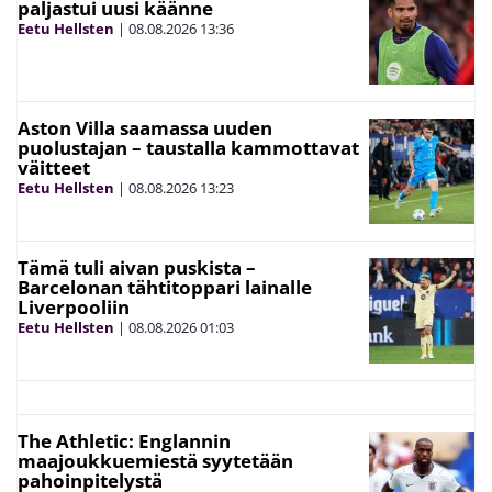
paljastui uusi käänne
Eetu Hellsten
|
08.08.2026
13:36
Aston Villa saamassa uuden
puolustajan – taustalla kammottavat
väitteet
Eetu Hellsten
|
08.08.2026
13:23
Tämä tuli aivan puskista –
Barcelonan tähtitoppari lainalle
Liverpooliin
Eetu Hellsten
|
08.08.2026
01:03
The Athletic: Englannin
maajoukkuemiestä syytetään
pahoinpitelystä