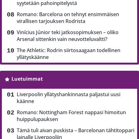
syytetään pahoinpitelystä
Romano: Barcelona on tehnyt ensimmäisen
virallisen tarjouksen Rodrista
Vinícius Júnior teki jatkosopimuksen – oliko
Arsenal sittenkin vain neuvotteluvaltti?
The Athletic: Rodrin siirtosaagaan todellinen
yllätyskäänne
Luetuimmat
Liverpoolin yllätyshankinnasta paljastui uusi
käänne
Romano: Nottingham Forest nappasi himoitun
huippulupauksen
Tämä tuli aivan puskista – Barcelonan tähtitoppari
lainalle Liverpooliin