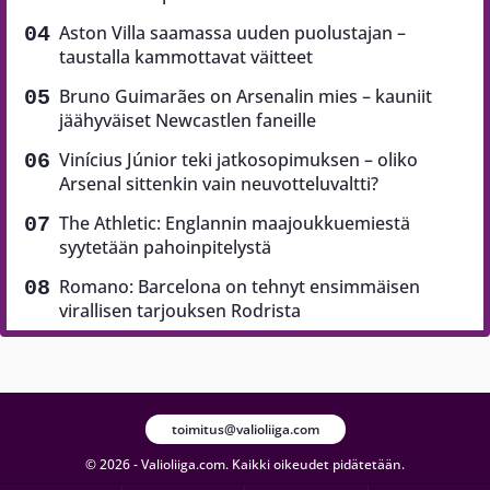
Aston Villa saamassa uuden puolustajan –
taustalla kammottavat väitteet
Bruno Guimarães on Arsenalin mies – kauniit
jäähyväiset Newcastlen faneille
Vinícius Júnior teki jatkosopimuksen – oliko
Arsenal sittenkin vain neuvotteluvaltti?
The Athletic: Englannin maajoukkuemiestä
syytetään pahoinpitelystä
Romano: Barcelona on tehnyt ensimmäisen
virallisen tarjouksen Rodrista
toimitus@valioliiga.com
© 2026 - Valioliiga.com. Kaikki oikeudet pidätetään.