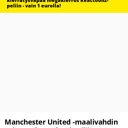
kierrätysvapaa megakierros Reactoonz-
peliin - vain 1 eurolla!
Manchester United -maalivahdin