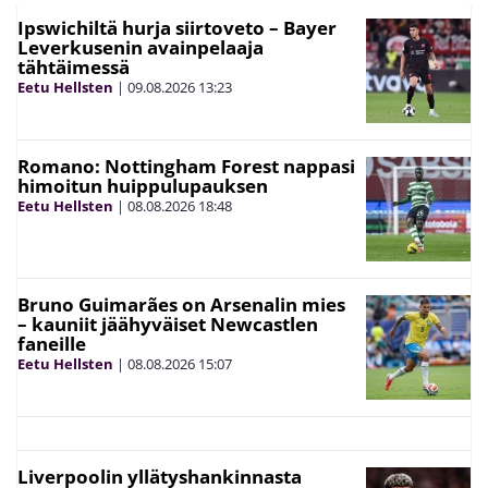
Ipswichiltä hurja siirtoveto – Bayer
Leverkusenin avainpelaaja
tähtäimessä
Eetu Hellsten
|
09.08.2026
13:23
Romano: Nottingham Forest nappasi
himoitun huippulupauksen
Eetu Hellsten
|
08.08.2026
18:48
Bruno Guimarães on Arsenalin mies
– kauniit jäähyväiset Newcastlen
faneille
Eetu Hellsten
|
08.08.2026
15:07
Liverpoolin yllätyshankinnasta