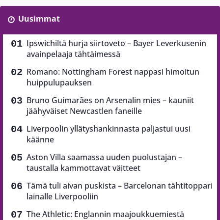
Uusimmat
Ipswichiltä hurja siirtoveto – Bayer Leverkusenin
avainpelaaja tähtäimessä
Romano: Nottingham Forest nappasi himoitun
huippulupauksen
Bruno Guimarães on Arsenalin mies – kauniit
jäähyväiset Newcastlen faneille
Liverpoolin yllätyshankinnasta paljastui uusi
käänne
Aston Villa saamassa uuden puolustajan –
taustalla kammottavat väitteet
Tämä tuli aivan puskista – Barcelonan tähtitoppari
lainalle Liverpooliin
The Athletic: Englannin maajoukkuemiestä