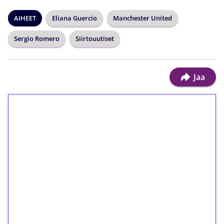
AIHEET
Eliana Guercio
Manchester United
Sergio Romero
Siirtouutiset
Jaa
1€ = 10€ arvosta
ilmaiskierroksia ilman
kierrätystä!
Talleta 1€
Saat heti 50 ilmaiskierrosta Tuohi 1000 -
peliin (arvo 0,20€ per kierros)!
Ei kierrätysvaatimusta!