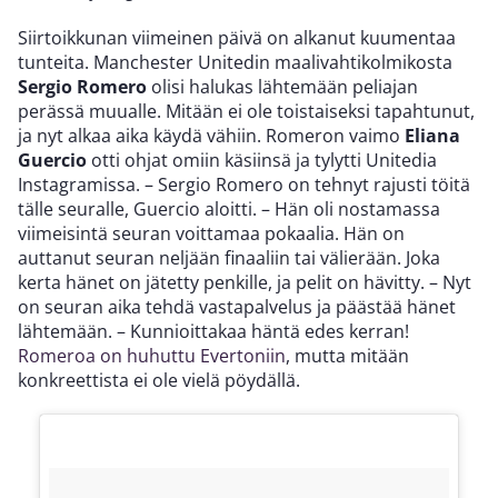
Siirtoikkunan viimeinen päivä on alkanut kuumentaa
tunteita. Manchester Unitedin maalivahtikolmikosta
Sergio Romero
olisi halukas lähtemään peliajan
perässä muualle. Mitään ei ole toistaiseksi tapahtunut,
ja nyt alkaa aika käydä vähiin. Romeron vaimo
Eliana
Guercio
otti ohjat omiin käsiinsä ja tylytti Unitedia
Instagramissa. – Sergio Romero on tehnyt rajusti töitä
tälle seuralle, Guercio aloitti. – Hän oli nostamassa
viimeisintä seuran voittamaa pokaalia. Hän on
auttanut seuran neljään finaaliin tai välierään. Joka
kerta hänet on jätetty penkille, ja pelit on hävitty. – Nyt
on seuran aika tehdä vastapalvelus ja päästää hänet
lähtemään. – Kunnioittakaa häntä edes kerran!
Romeroa on huhuttu Evertoniin
, mutta mitään
konkreettista ei ole vielä pöydällä.