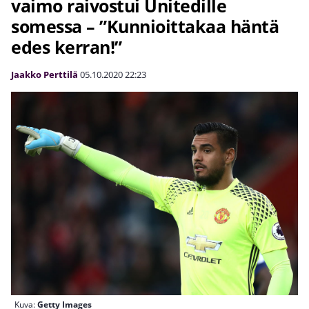
vaimo raivostui Unitedille
somessa – ”Kunnioittakaa häntä
edes kerran!”
Jaakko Perttilä
05.10.2020
22:23
Kuva:
Getty Images