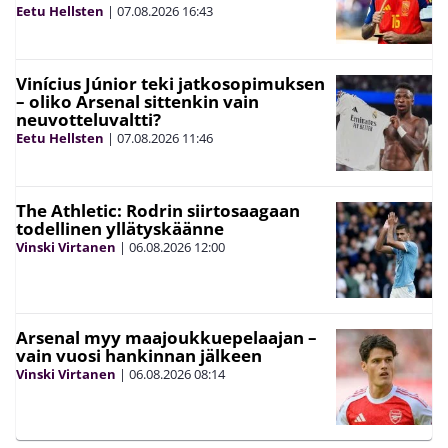
Eetu Hellsten
|
07.08.2026
16:43
Vinícius Júnior teki jatkosopimuksen
– oliko Arsenal sittenkin vain
neuvotteluvaltti?
Eetu Hellsten
|
07.08.2026
11:46
The Athletic: Rodrin siirtosaagaan
todellinen yllätyskäänne
Vinski Virtanen
|
06.08.2026
12:00
Arsenal myy maajoukkuepelaajan –
vain vuosi hankinnan jälkeen
Vinski Virtanen
|
06.08.2026
08:14