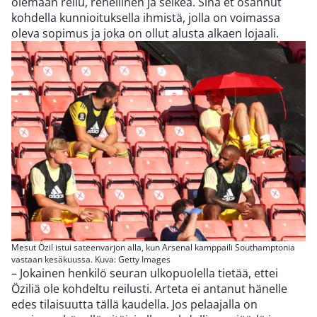
olemaan reilu, rehellinen ja selkeä. Sinä et osannut
kohdella kunnioituksella ihmistä, jolla on voimassa
oleva sopimus ja joka on ollut alusta alkaen lojaali.
Mesut Özil istui sateenvarjon alla, kun Arsenal kamppaili Southamptonia
vastaan kesäkuussa. Kuva: Getty Images
– Jokainen henkilö seuran ulkopuolella tietää, ettei
Öziliä ole kohdeltu reilusti. Arteta ei antanut hänelle
edes tilaisuutta tällä kaudella. Jos pelaajalla on