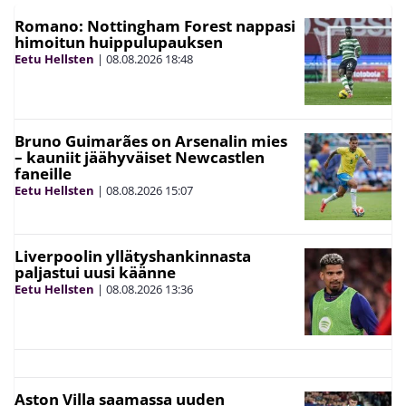
Romano: Nottingham Forest nappasi
himoitun huippulupauksen
Eetu Hellsten
|
08.08.2026
18:48
Bruno Guimarães on Arsenalin mies
– kauniit jäähyväiset Newcastlen
faneille
Eetu Hellsten
|
08.08.2026
15:07
Liverpoolin yllätyshankinnasta
paljastui uusi käänne
Eetu Hellsten
|
08.08.2026
13:36
Aston Villa saamassa uuden