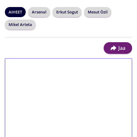
AIHEET
Arsenal
Erkut Sogut
Mesut Özil
Mikel Arteta
Jaa
1€ = 10€ arvosta
ilmaiskierroksia ilman
kierrätystä!
Talleta 1€
Saat heti 50 ilmaiskierrosta Tuohi 1000 -
peliin (arvo 0,20€ per kierros)!
Ei kierrätysvaatimusta!