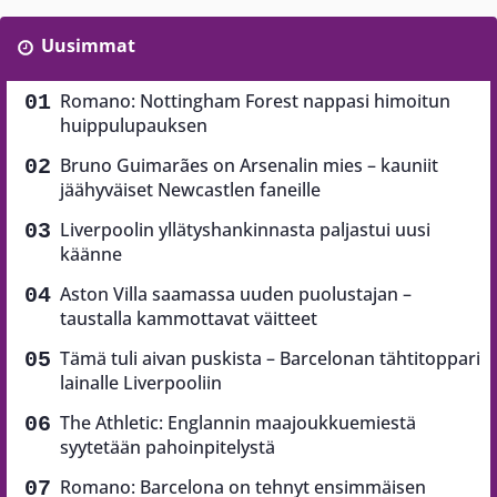
Uusimmat
Romano: Nottingham Forest nappasi himoitun
huippulupauksen
Bruno Guimarães on Arsenalin mies – kauniit
jäähyväiset Newcastlen faneille
Liverpoolin yllätyshankinnasta paljastui uusi
käänne
Aston Villa saamassa uuden puolustajan –
taustalla kammottavat väitteet
Tämä tuli aivan puskista – Barcelonan tähtitoppari
lainalle Liverpooliin
The Athletic: Englannin maajoukkuemiestä
syytetään pahoinpitelystä
Romano: Barcelona on tehnyt ensimmäisen