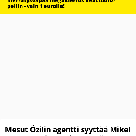
kierrätysvapaa megakierros Reactoonz-
peliin - vain 1 eurolla!
Mesut Özilin agentti syyttää Mikel