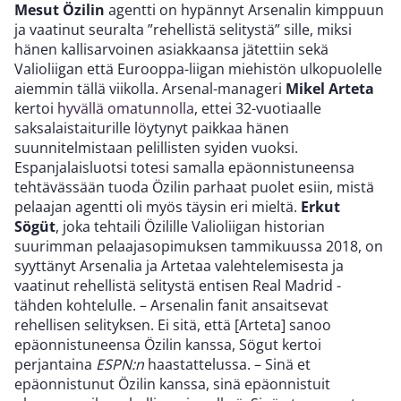
Mesut Özilin
agentti on hypännyt Arsenalin kimppuun
ja vaatinut seuralta ”rehellistä selitystä” sille, miksi
hänen kallisarvoinen asiakkaansa jätettiin sekä
Valioliigan että Eurooppa-liigan miehistön ulkopuolelle
aiemmin tällä viikolla. Arsenal-manageri
Mikel Arteta
kertoi
hyvällä omatunnolla
, ettei 32-vuotiaalle
saksalaistaiturille löytynyt paikkaa hänen
suunnitelmistaan pelillisten syiden vuoksi.
Espanjalaisluotsi totesi samalla epäonnistuneensa
tehtävässään tuoda Özilin parhaat puolet esiin, mistä
pelaajan agentti oli myös täysin eri mieltä.
Erkut
Sögüt
, joka tehtaili Özilille Valioliigan historian
suurimman pelaajasopimuksen tammikuussa 2018, on
syyttänyt Arsenalia ja Artetaa valehtelemisesta ja
vaatinut rehellistä selitystä entisen Real Madrid -
tähden kohtelulle. – Arsenalin fanit ansaitsevat
rehellisen selityksen. Ei sitä, että [Arteta] sanoo
epäonnistuneensa Özilin kanssa, Sögut kertoi
perjantaina
ESPN:n
haastattelussa. – Sinä et
epäonnistunut Özilin kanssa, sinä epäonnistuit