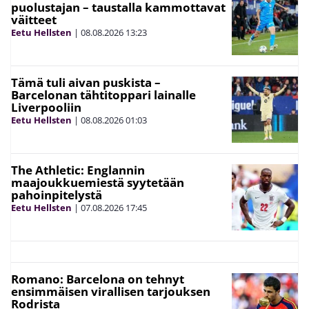
puolustajan – taustalla kammottavat
väitteet
Eetu Hellsten
|
08.08.2026
13:23
Tämä tuli aivan puskista –
Barcelonan tähtitoppari lainalle
Liverpooliin
Eetu Hellsten
|
08.08.2026
01:03
The Athletic: Englannin
maajoukkuemiestä syytetään
pahoinpitelystä
Eetu Hellsten
|
07.08.2026
17:45
Romano: Barcelona on tehnyt
ensimmäisen virallisen tarjouksen
Rodrista