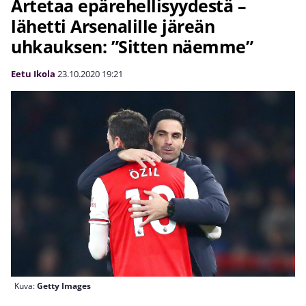
Artetaa epärehellisyydestä –
lähetti Arsenalille järeän
uhkauksen: ”Sitten näemme”
Eetu Ikola
23.10.2020
19:21
Kuva:
Getty Images