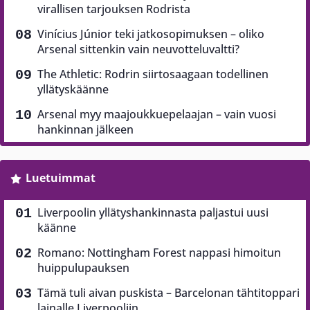
virallisen tarjouksen Rodrista
Vinícius Júnior teki jatkosopimuksen – oliko
Arsenal sittenkin vain neuvotteluvaltti?
The Athletic: Rodrin siirtosaagaan todellinen
yllätyskäänne
Arsenal myy maajoukkuepelaajan – vain vuosi
hankinnan jälkeen
Luetuimmat
Liverpoolin yllätyshankinnasta paljastui uusi
käänne
Romano: Nottingham Forest nappasi himoitun
huippulupauksen
Tämä tuli aivan puskista – Barcelonan tähtitoppari
lainalle Liverpooliin