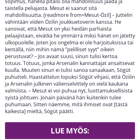
sopimus, hänellä pitäisi olla mahdollisuus jäädä ja
taistella peliajasta. Mesut ei saanut sitä
mahdollisuutta. [readmore from=Mesut-Özil] – Juttelin
vähintään viiden Özilin joukkuetoverin kanssa. He
sanoivat, että Mesut on yksi heidän parhaista
pelaajistaan, eivätkä he ymmärrä miksi hänet on jätetty
ulkopuolelle. Joten jos ongelma ei ole harjoituksissa tai
kentällä, niin mihin nämä ”pelilliset syyt” oikein
perustuvat? – Jos avaat suusi, sinun tulisi kertoa
totuus. Totuus, jonka Arsenalin kannattajat ansaitsevat
kuulla. Muuten sinun ei tulisi sanoa sanaakaan, Sögüt
puhutteli. Haastattelun lopuksi Sögüt vihjasi, että Özilin
ja Arsenalin julkinen välienselvittely on vielä kaukana
valmiista. – Mesut ei voi puhua nyt, luottamuksellisista
syistä johtuen. Jonain päivänä hän kuitenkin tulee
puhumaan. Sitten näemme, mitä ihmiset ovat [tästä
kaikesta] mieltä, Sögüt päätti.
LUE MYÖS: