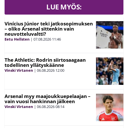
LUE MYÖS:
Vinícius Júnior teki jatkosopimuksen
– oliko Arsenal sittenkin vain
neuvotteluvaltti?
Eetu Hellsten
|
07.08.2026
11:46
The Athletic: Rodrin siirtosaagaan
todellinen yllätyskäänne
Vinski Virtanen
|
06.08.2026
12:00
Arsenal myy maajoukkuepelaajan –
vain vuosi hankinnan jälkeen
Vinski Virtanen
|
06.08.2026
08:14