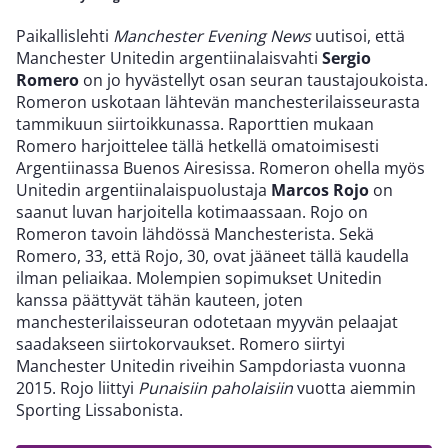
Paikallislehti
Manchester Evening News
uutisoi, että
Manchester Unitedin argentiinalaisvahti
Sergio
Romero
on jo hyvästellyt osan seuran taustajoukoista.
Romeron uskotaan lähtevän manchesterilaisseurasta
tammikuun siirtoikkunassa. Raporttien mukaan
Romero harjoittelee tällä hetkellä omatoimisesti
Argentiinassa Buenos Airesissa. Romeron ohella myös
Unitedin argentiinalaispuolustaja
Marcos Rojo
on
saanut luvan harjoitella kotimaassaan. Rojo on
Romeron tavoin lähdössä Manchesterista. Sekä
Romero, 33, että Rojo, 30, ovat jääneet tällä kaudella
ilman peliaikaa. Molempien sopimukset Unitedin
kanssa päättyvät tähän kauteen, joten
manchesterilaisseuran odotetaan myyvän pelaajat
saadakseen siirtokorvaukset. Romero siirtyi
Manchester Unitedin riveihin Sampdoriasta vuonna
2015. Rojo liittyi
Punaisiin paholaisiin
vuotta aiemmin
Sporting Lissabonista.