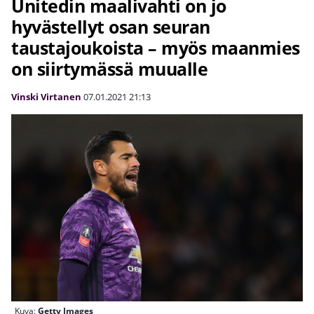
Unitedin maalivahti on jo
hyvästellyt osan seuran
taustajoukoista – myös maanmies
on siirtymässä muualle
Vinski Virtanen
07.01.2021
21:13
Kuva:
Getty Images