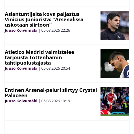
Asiantuntijalta kova paljastus
Vinicius Juniorista: ”Arsenalissa
uskotaan siirtoon”
Juuso Koivumäki
|
05.08.2026
22:26
Atletico Madrid valmistelee
tarjousta Tottenhamin
tähtipuolustajasta
Juuso Koivumäki
|
05.08.2026
20:54
Entinen Arsenal-peluri siirtyy Crystal
Palaceen
Juuso Koivumäki
|
05.08.2026
19:19