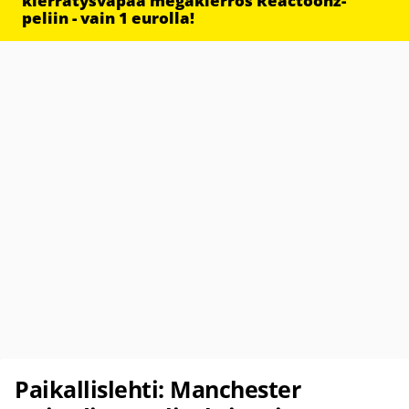
kierrätysvapaa megakierros Reactoonz-
peliin - vain 1 eurolla!
Paikallislehti: Manchester