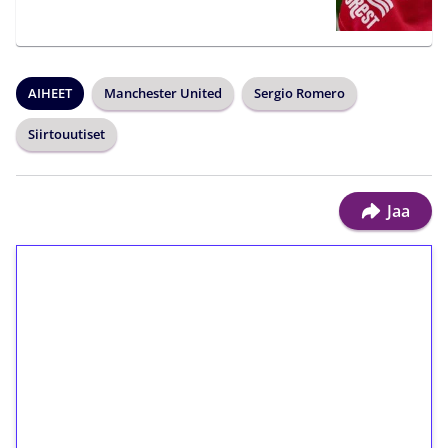
AIHEET
Manchester United
Sergio Romero
Siirtouutiset
Jaa
1€ = 10€ arvosta
ilmaiskierroksia ilman
kierrätystä!
Talleta 1€
Saat heti 50 ilmaiskierrosta Tuohi 1000 -