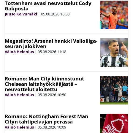
Tottenham avasi neuvottelut Cody
Gakposta
Juuso Koivumäki
|
05.08.2026
16:30
Megasiirto! Arsenal hankki Valioliiga-
seuran jalokiven
Väinö Helenius
|
05.08.2026
11:18
Romano: Man City kiinnostunut
Chelsean laitahyökkääjästä –
neuvottelut aloitettu
Väinö Helenius
|
05.08.2026
10:50
Romano: Nottingham Forest Man
Cityn tähtipelaajan perässä
Väinö Helenius
|
05.08.2026
10:09