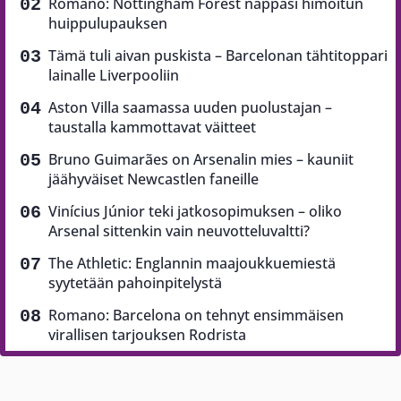
Romano: Nottingham Forest nappasi himoitun
huippulupauksen
Tämä tuli aivan puskista – Barcelonan tähtitoppari
lainalle Liverpooliin
Aston Villa saamassa uuden puolustajan –
taustalla kammottavat väitteet
Bruno Guimarães on Arsenalin mies – kauniit
jäähyväiset Newcastlen faneille
Vinícius Júnior teki jatkosopimuksen – oliko
Arsenal sittenkin vain neuvotteluvaltti?
The Athletic: Englannin maajoukkuemiestä
syytetään pahoinpitelystä
Romano: Barcelona on tehnyt ensimmäisen
virallisen tarjouksen Rodrista