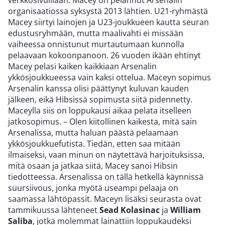
verkkosivuillaan. Macey on pelannut Arsenalin
organisaatiossa syksystä 2013 lähtien. U21-ryhmästä
Macey siirtyi lainojen ja U23-joukkueen kautta seuran
edustusryhmään, mutta maalivahti ei missään
vaiheessa onnistunut murtautumaan kunnolla
pelaavaan kokoonpanoon. 26 vuoden ikään ehtinyt
Macey pelasi kaiken kaikkiaan Arsenalin
ykkösjoukkueessa vain kaksi ottelua. Maceyn sopimus
Arsenalin kanssa olisi päättynyt kuluvan kauden
jälkeen, eikä Hibsissä sopimusta siitä pidennetty.
Maceylla siis on loppukausi aikaa pelata itselleen
jatkosopimus. – Olen kiitollinen kaikesta, mitä sain
Arsenalissa, mutta haluan päästä pelaamaan
ykkösjoukkuefutista. Tiedän, etten saa mitään
ilmaiseksi, vaan minun on näytettävä harjoituksissa,
mitä osaan ja jatkaa siitä, Macey sanoi Hibsin
tiedotteessa. Arsenalissa on tällä hetkellä käynnissä
suursiivous, jonka myötä useampi pelaaja on
saamassa lähtöpassit. Maceyn lisäksi seurasta ovat
tammikuussa lähteneet
Sead Kolasinac
ja
William
Saliba
, jotka molemmat lainattiin loppukaudeksi