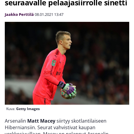
seuraavalle pelaajasiirrolle sinetti
Jaakko Perttilä
08.01.2021
13:47
Kuva:
Getty Images
Arsenalin
Matt Macey
siirtyy skotlantilaiseen
Hiberniansiin. Seurat vahvistivat kaupan