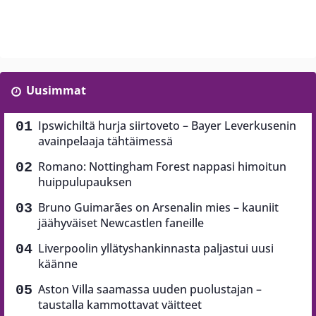
Uusimmat
Ipswichiltä hurja siirtoveto – Bayer Leverkusenin
avainpelaaja tähtäimessä
Romano: Nottingham Forest nappasi himoitun
huippulupauksen
Bruno Guimarães on Arsenalin mies – kauniit
jäähyväiset Newcastlen faneille
Liverpoolin yllätyshankinnasta paljastui uusi
käänne
Aston Villa saamassa uuden puolustajan –
taustalla kammottavat väitteet