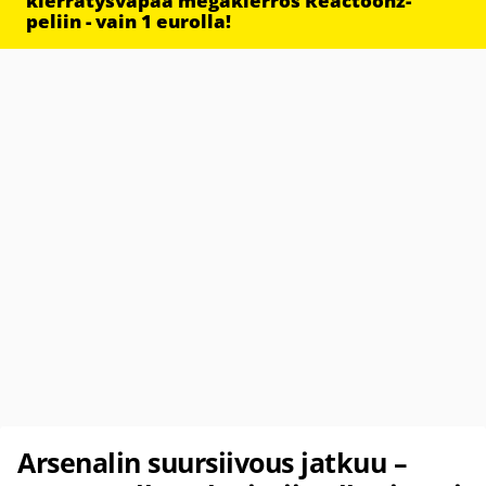
kierrätysvapaa megakierros Reactoonz-
peliin - vain 1 eurolla!
Arsenalin suursiivous jatkuu –