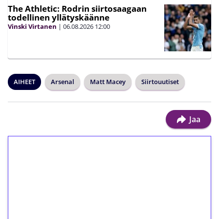
The Athletic: Rodrin siirtosaagaan
todellinen yllätyskäänne
Vinski Virtanen
|
06.08.2026
12:00
AIHEET
Arsenal
Matt Macey
Siirtouutiset
Jaa
1€ = 10€ arvosta
ilmaiskierroksia ilman
kierrätystä!
Talleta 1€