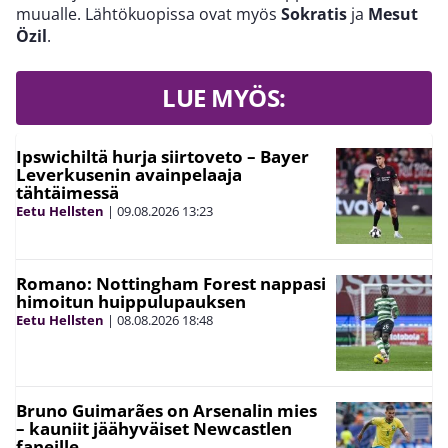
muualle. Lähtökuopissa ovat myös
Sokratis
ja
Mesut
Özil
.
LUE MYÖS:
Ipswichiltä hurja siirtoveto – Bayer
Leverkusenin avainpelaaja
tähtäimessä
Eetu Hellsten
|
09.08.2026
13:23
Romano: Nottingham Forest nappasi
himoitun huippulupauksen
Eetu Hellsten
|
08.08.2026
18:48
Bruno Guimarães on Arsenalin mies
– kauniit jäähyväiset Newcastlen
faneille