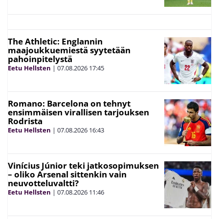
The Athletic: Englannin
maajoukkuemiestä syytetään
pahoinpitelystä
Eetu Hellsten
|
07.08.2026
17:45
Romano: Barcelona on tehnyt
ensimmäisen virallisen tarjouksen
Rodrista
Eetu Hellsten
|
07.08.2026
16:43
Vinícius Júnior teki jatkosopimuksen
– oliko Arsenal sittenkin vain
neuvotteluvaltti?
Eetu Hellsten
|
07.08.2026
11:46