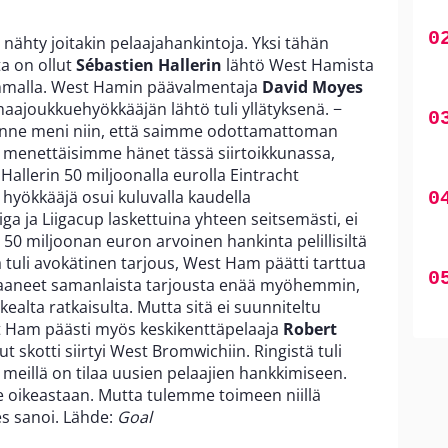
nähty joitakin pelaajahankintoja. Yksi tähän
ta on ollut
Sébastien Hallerin
lähtö West Hamista
ummalla. West Hamin päävalmentaja
David Moyes
aajoukkuehyökkääjän lähtö tuli yllätyksenä. −
ilanne meni niin, että saimme odottamattoman
ä menettäisimme hänet tässä siirtoikkunassa,
allerin 50 miljoonalla eurolla Eintracht
a hyökkääjä osui kuluvalla kaudella
ga ja Liigacup laskettuina yhteen seitsemästi, ei
ä 50 miljoonan euron arvoinen hankinta pelillisiltä
 tuli avokätinen tarjous, West Ham päätti tarttua
 saaneet samanlaista tarjousta enää myöhemmin,
ealta ratkaisulta. Mutta sitä ei suunniteltu
t Ham päästi myös keskikenttäpelaaja
Robert
 skotti siirtyi West Bromwichiin. Ringistä tuli
meillä on tilaa uusien pelaajien hankkimiseen.
oikeastaan. Mutta tulemme toimeen niillä
yes sanoi. Lähde:
Goal