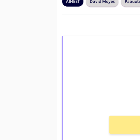
AIHEET
David Moyes
Pääuuti
1€ = 10€ arvosta 
kierrätystä!
Talleta 1€
Saat heti 50 ilmaiskierr
kierros)!
Ei kierrätysvaatimusta!