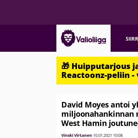
SIIR
🎁 Huipputarjous 
Reactoonz-peliin - 
David Moyes antoi y
miljoonahankinnan m
West Hamin joutune
Vinski Virtanen
10.01.2021
10:08