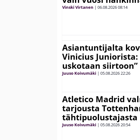
Vinski Virtanen
|
06.08.2026
08:14
Asiantuntijalta kov
Vinicius Juniorista:
uskotaan siirtoon”
Juuso Koivumäki
|
05.08.2026
22:26
Atletico Madrid va
tarjousta Tottenh
tähtipuolustajasta
Juuso Koivumäki
|
05.08.2026
20:54