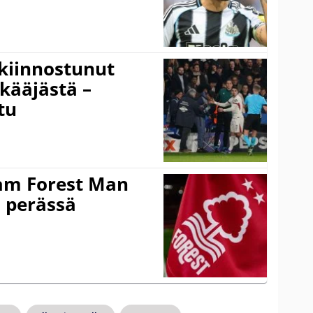
kiinnostunut
kääjästä –
tu
am Forest Man
n perässä