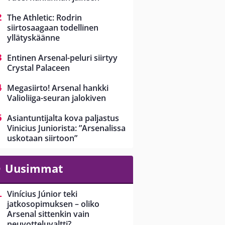
The Athletic: Rodrin
siirtosaagaan todellinen
yllätyskäänne
Entinen Arsenal-peluri siirtyy
Crystal Palaceen
Megasiirto! Arsenal hankki
Valioliiga-seuran jalokiven
Asiantuntijalta kova paljastus
Vinicius Juniorista: ”Arsenalissa
uskotaan siirtoon”
Uusimmat
Vinícius Júnior teki
jatkosopimuksen – oliko
Arsenal sittenkin vain
neuvotteluvaltti?