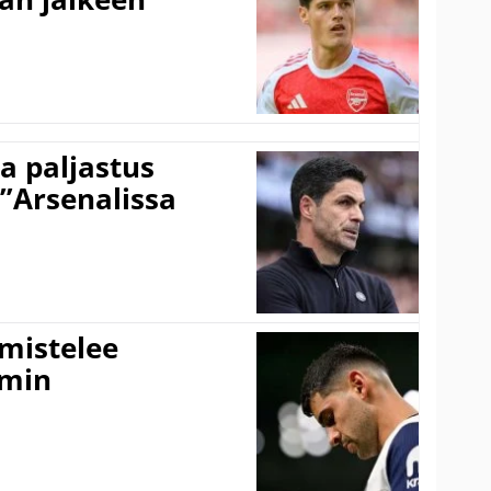
a paljastus
 ”Arsenalissa
lmistelee
amin