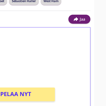
set
Sébastien Haller
West Ham
Jaa
ilmaiskierroksia ilman
osta Tuohi 1000 -peliin (arvo 0,20€ per
PELAA NYT