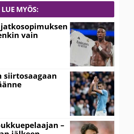
LUE MYÖS:
ki jatkosopimuksen
tenkin vain
n siirtosaagaan
käänne
ukkuepelaajan –
an jälkeen