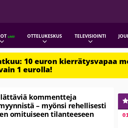
ROT
OTTELUKESKUS
TELEVISIOINTI
JOU
LIVE!
jatkuu: 10 euron kierrätysvapaa m
vain 1 eurolla!
llättäviä kommentteja
yynnistä – myönsi rehellisesti
en omituiseen tilanteeseen