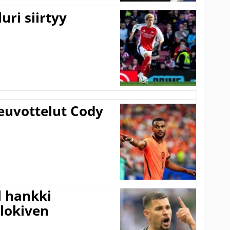
uri siirtyy
euvottelut Cody
l hankki
alokiven