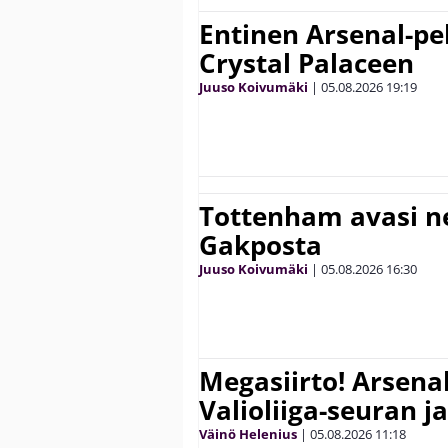
Entinen Arsenal-pel
Crystal Palaceen
Juuso Koivumäki
|
05.08.2026
19:19
Tottenham avasi n
Gakposta
Juuso Koivumäki
|
05.08.2026
16:30
Megasiirto! Arsena
Valioliiga-seuran j
Väinö Helenius
|
05.08.2026
11:18