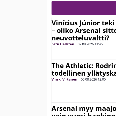
Vinícius Júnior te
– oliko Arsenal sit
neuvotteluvaltti?
Eetu Hellsten
|
07.08.2026
11:46
The Athletic: Rodri
todellinen yllätys
Vinski Virtanen
|
06.08.2026
12:00
Arsenal myy maajo
vain vuosi hankinn