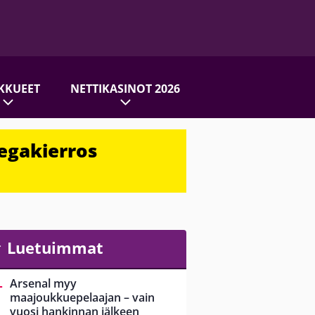
KKUEET
NETTIKASINOT 2026
egakierros
Luetuimmat
Arsenal myy
maajoukkuepelaajan – vain
vuosi hankinnan jälkeen