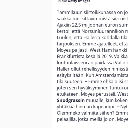
Kuva:
Getty Images
Tammikuun siirtoikkunassa on jo 
saakka merkittävimmistä siirrois
Ajaxiin 22,5 miljoonan euron s
kertoi, että Norsunluurannikon m
Luulen, että Hallerin kohdalla t
tarjouksen. Emme ajatelleet, ett
Moyes paljasti. West Ham hankki H
Frankfurtista kesällä 2019. Vaikk
lontoolaisseuran paidassa Valiolii
Haller ollut rehellisyyden nimiss
esityksiltään. Kun Amsterdamista
tilaisuuteen. − Emme ehkä olisi
joten sen hyväksyminen tuntui oik
etukäteen, Moyes perusteli. Wes
Snodgrassin
muualle, kun kokenut
yhtäkkiä hieman kapeampi. − Nyt 
Olemmeko valmiita siihen? Emme 
pelaajilla, jotka meillä jo on, Mo