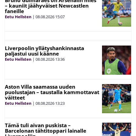
Bruno Guimarães on Arsenalin mies
– kauniit jäähyväiset Newcastlen
faneille
Eetu Hellsten
|
08.08.2026
15:07
Liverpoolin yllätyshankinnasta
paljastui uusi käänne
Eetu Hellsten
|
08.08.2026
13:36
Aston Villa saamassa uuden
puolustajan – taustalla kammottavat
väitteet
Eetu Hellsten
|
08.08.2026
13:23
Tämä tuli aivan puskista –
Barcelonan tähtitoppari lainalle