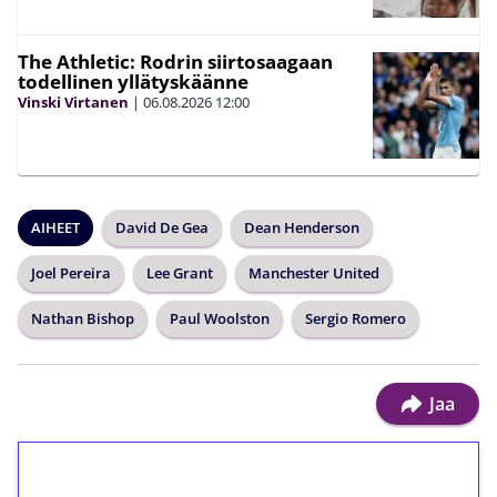
The Athletic: Rodrin siirtosaagaan
todellinen yllätyskäänne
Vinski Virtanen
|
06.08.2026
12:00
AIHEET
David De Gea
Dean Henderson
Joel Pereira
Lee Grant
Manchester United
Nathan Bishop
Paul Woolston
Sergio Romero
Jaa
1€ = 10€ arvosta