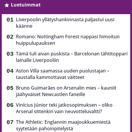
Luetuimmat
Liverpoolin yllätyshankinnasta paljastui uusi
käänne
Romano: Nottingham Forest nappasi himoitun
huippulupauksen
Tämä tuli aivan puskista – Barcelonan tähtitoppari
lainalle Liverpooliin
Aston Villa saamassa uuden puolustajan –
taustalla kammottavat väitteet
Bruno Guimarães on Arsenalin mies – kauniit
jäähyväiset Newcastlen faneille
Vinícius Júnior teki jatkosopimuksen – oliko
Arsenal sittenkin vain neuvotteluvaltti?
The Athletic: Englannin maajoukkuemiestä
syytetään pahoinpitelystä