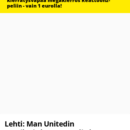
kierrätysvapaa megakierros Reactoonz-
peliin - vain 1 eurolla!
Lehti: Man Unitedin