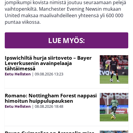
jompikumpi kovista nimistä joutuu seuraamaan pelejä
vaihtopenkiltä. Manchester Evening Newsin mukaan
United maksaa maalivahdeilleen yhteensä yli 600 000
puntaa viikossa.
LUE MYÖS:
Ipswichiltä hurja siirtoveto – Bayer
Leverkusenin avainpelaaja
tähtäimessä
Eetu Hellsten
|
09.08.2026
13:23
Romano: Nottingham Forest nappasi
himoitun huippulupauksen
Eetu Hellsten
|
08.08.2026
18:48