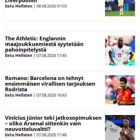
Liverpooliin
Eetu Hellsten
|
08.08.2026
01:03
The Athletic: Englannin
maajoukkuemiestä syytetään
pahoinpitelystä
Eetu Hellsten
|
07.08.2026
17:45
Romano: Barcelona on tehnyt
ensimmäisen virallisen tarjouksen
Rodrista
Eetu Hellsten
|
07.08.2026
16:43
Vinícius Júnior teki jatkosopimuksen
– oliko Arsenal sittenkin vain
neuvotteluvaltti?
Eetu Hellsten
|
07.08.2026
11:46