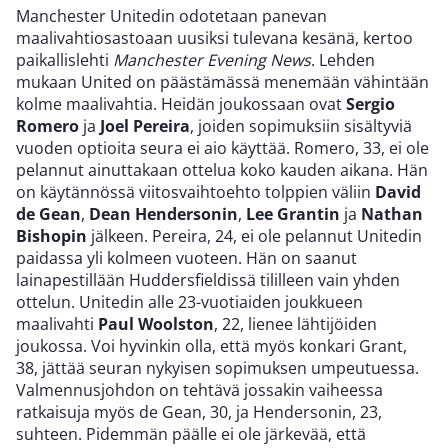
Manchester Unitedin odotetaan panevan
maalivahtiosastoaan uusiksi tulevana kesänä, kertoo
paikallislehti
Manchester Evening News
. Lehden
mukaan United on päästämässä menemään vähintään
kolme maalivahtia. Heidän joukossaan ovat
Sergio
Romero
ja
Joel Pereira
, joiden sopimuksiin sisältyviä
vuoden optioita seura ei aio käyttää. Romero, 33, ei ole
pelannut ainuttakaan ottelua koko kauden aikana. Hän
on käytännössä viitosvaihtoehto tolppien väliin
David
de Gean
,
Dean Hendersonin
,
Lee Grantin
ja
Nathan
Bishopin
jälkeen. Pereira, 24, ei ole pelannut Unitedin
paidassa yli kolmeen vuoteen. Hän on saanut
lainapestillään Huddersfieldissä tililleen vain yhden
ottelun. Unitedin alle 23-vuotiaiden joukkueen
maalivahti
Paul Woolston
, 22, lienee lähtijöiden
joukossa. Voi hyvinkin olla, että myös konkari Grant,
38, jättää seuran nykyisen sopimuksen umpeutuessa.
Valmennusjohdon on tehtävä jossakin vaiheessa
ratkaisuja myös de Gean, 30, ja Hendersonin, 23,
suhteen. Pidemmän päälle ei ole järkevää, että