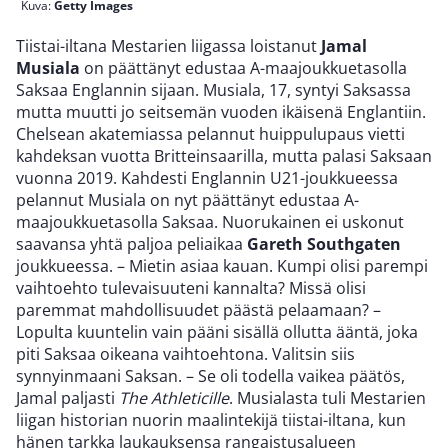
Kuva:
Getty Images
Tiistai-iltana Mestarien liigassa loistanut
Jamal
Musiala
on päättänyt edustaa A-maajoukkuetasolla
Saksaa Englannin sijaan. Musiala, 17, syntyi Saksassa
mutta muutti jo seitsemän vuoden ikäisenä Englantiin.
Chelsean akatemiassa pelannut huippulupaus vietti
kahdeksan vuotta Britteinsaarilla, mutta palasi Saksaan
vuonna 2019. Kahdesti Englannin U21-joukkueessa
pelannut Musiala on nyt päättänyt edustaa A-
maajoukkuetasolla Saksaa. Nuorukainen ei uskonut
saavansa yhtä paljoa peliaikaa
Gareth Southgaten
joukkueessa. – Mietin asiaa kauan. Kumpi olisi parempi
vaihtoehto tulevaisuuteni kannalta? Missä olisi
paremmat mahdollisuudet päästä pelaamaan? –
Lopulta kuuntelin vain pääni sisällä ollutta ääntä, joka
piti Saksaa oikeana vaihtoehtona. Valitsin siis
synnyinmaani Saksan. – Se oli todella vaikea päätös,
Jamal paljasti
The Athleticille
. Musialasta tuli Mestarien
liigan historian nuorin maalintekijä tiistai-iltana, kun
hänen tarkka laukauksensa rangaistusalueen