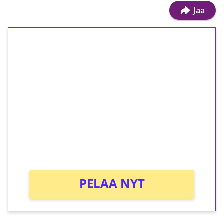
Jaa
1€ = 10€ arvosta
ilmaiskierroksia ilman
kierrätystä!
Talleta 1€
Saat heti 50 ilmaiskierrosta Tuohi 1000 -
peliin (arvo 0,20€ per kierros)!
Ei kierrätysvaatimusta!
PELAA NYT