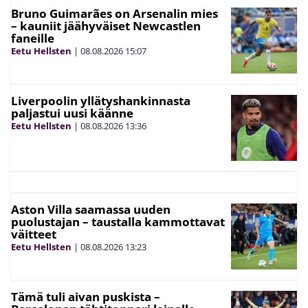
Bruno Guimarães on Arsenalin mies
– kauniit jäähyväiset Newcastlen
faneille
Eetu Hellsten
|
08.08.2026
15:07
Liverpoolin yllätyshankinnasta
paljastui uusi käänne
Eetu Hellsten
|
08.08.2026
13:36
Aston Villa saamassa uuden
puolustajan – taustalla kammottavat
väitteet
Eetu Hellsten
|
08.08.2026
13:23
Tämä tuli aivan puskista –