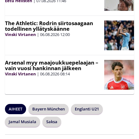
Eetu Hellsten
|
07.08.2026
11:46
The Athletic: Rodrin siirtosaagaan
todellinen yllätyskäänne
Vinski Virtanen
|
06.08.2026
12:00
Arsenal myy maajoukkuepelaajan –
vain vuosi hankinnan jälkeen
Vinski Virtanen
|
06.08.2026
08:14
AIHEET
Bayern München
Englanti U21
Jamal Musiala
Saksa