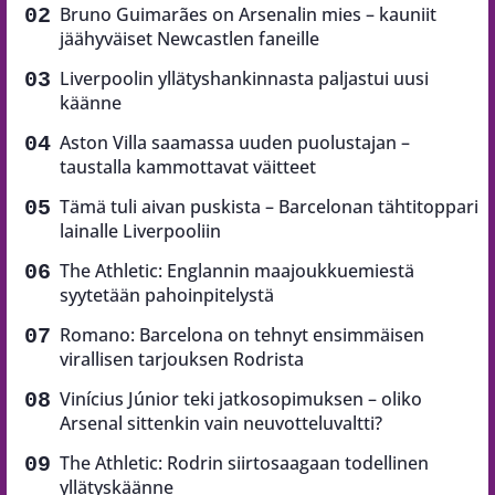
Bruno Guimarães on Arsenalin mies – kauniit
jäähyväiset Newcastlen faneille
Liverpoolin yllätyshankinnasta paljastui uusi
käänne
Aston Villa saamassa uuden puolustajan –
taustalla kammottavat väitteet
Tämä tuli aivan puskista – Barcelonan tähtitoppari
lainalle Liverpooliin
The Athletic: Englannin maajoukkuemiestä
syytetään pahoinpitelystä
Romano: Barcelona on tehnyt ensimmäisen
virallisen tarjouksen Rodrista
Vinícius Júnior teki jatkosopimuksen – oliko
Arsenal sittenkin vain neuvotteluvaltti?
The Athletic: Rodrin siirtosaagaan todellinen
yllätyskäänne