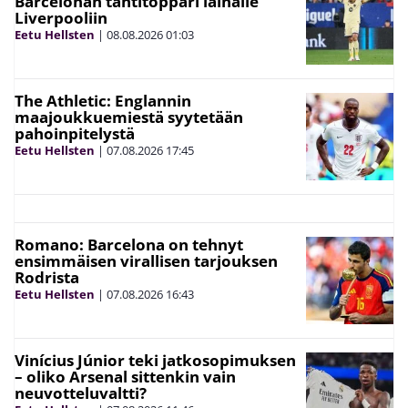
Barcelonan tähtitoppari lainalle
Liverpooliin
Eetu Hellsten
|
08.08.2026
01:03
The Athletic: Englannin
maajoukkuemiestä syytetään
pahoinpitelystä
Eetu Hellsten
|
07.08.2026
17:45
Romano: Barcelona on tehnyt
ensimmäisen virallisen tarjouksen
Rodrista
Eetu Hellsten
|
07.08.2026
16:43
Vinícius Júnior teki jatkosopimuksen
– oliko Arsenal sittenkin vain
neuvotteluvaltti?