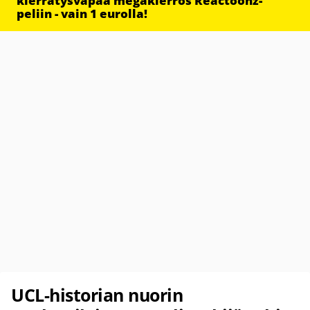
kierrätysvapaa megakierros Reactoonz-
peliin - vain 1 eurolla!
UCL-historian nuorin