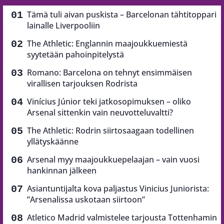
Tämä tuli aivan puskista – Barcelonan tähtitoppari
lainalle Liverpooliin
The Athletic: Englannin maajoukkuemiestä
syytetään pahoinpitelystä
Romano: Barcelona on tehnyt ensimmäisen
virallisen tarjouksen Rodrista
Vinícius Júnior teki jatkosopimuksen – oliko
Arsenal sittenkin vain neuvotteluvaltti?
The Athletic: Rodrin siirtosaagaan todellinen
yllätyskäänne
Arsenal myy maajoukkuepelaajan – vain vuosi
hankinnan jälkeen
Asiantuntijalta kova paljastus Vinicius Juniorista:
”Arsenalissa uskotaan siirtoon”
Atletico Madrid valmistelee tarjousta Tottenhamin