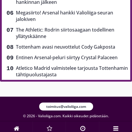
hankinnan jälkeen
Megasiirto! Arsenal hankki Valioliiga-seuran
jalokiven
The Athletic: Rodrin siirtosaagaan todellinen
yllätyskäänne
Tottenham avasi neuvottelut Cody Gakposta
Entinen Arsenal-peluri siirtyy Crystal Palaceen
Atletico Madrid valmistelee tarjousta Tottenhamin
tähtipuolustajasta
toimitus@valioliiga.com
© 2026 - Valioliiga.com. Kaikki oikeudet pidätetään.