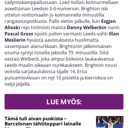
säilymiskamppailussaan.
Lokit
nollasi kotinurmellaan
aseettoman Leedsin 2-0-numeroin. Brighton iski
ottelun voittomaalin jo kolmannella minuutilla
rangaistuspotkusta. Pallo vietiin pilkulle, kun
Ezgjan
Alioski
repi hölmösti maista
Danny Welbeckin
nurin.
Pascal Gross
sijoitti pallon varmasti Leeds-vahti
Illan
Meslierin
hyvästä aavistuksesta huolimatta
vasempaan alanurkkaan. Brightonin jälkimmäisen
osuma syntyi toisella jaksolla 79. minuutilla. Siitä
vastasi Welbeck, joka ampui boksista laukauksensa
Leeds-maalin oikeaan nurkkaukseen. Brighton nousi
voitolla sarjataulukossa sijalle 14. Eroa
putoamisviivaan on nyt 10 pistettä ja kierroksia on
neljä jäljellä.
LUE MYÖS:
Tämä tuli aivan puskista –
Barcelonan tähtitoppari lainalle