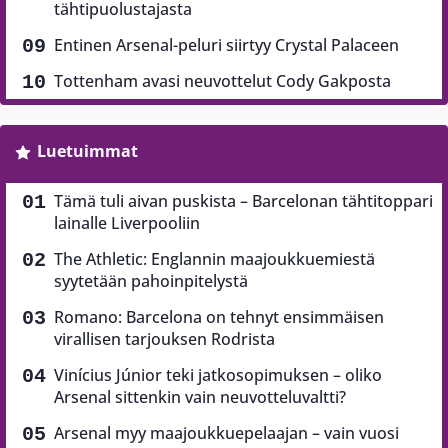
tähtipuolustajasta
Entinen Arsenal-peluri siirtyy Crystal Palaceen
Tottenham avasi neuvottelut Cody Gakposta
Luetuimmat
Tämä tuli aivan puskista – Barcelonan tähtitoppari
lainalle Liverpooliin
The Athletic: Englannin maajoukkuemiestä
syytetään pahoinpitelystä
Romano: Barcelona on tehnyt ensimmäisen
virallisen tarjouksen Rodrista
Vinícius Júnior teki jatkosopimuksen – oliko
Arsenal sittenkin vain neuvotteluvaltti?
Arsenal myy maajoukkuepelaajan – vain vuosi