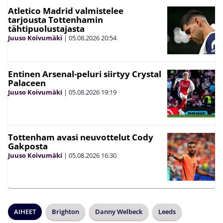
Atletico Madrid valmistelee
tarjousta Tottenhamin
tähtipuolustajasta
Juuso Koivumäki
|
05.08.2026
20:54
Entinen Arsenal-peluri siirtyy Crystal
Palaceen
Juuso Koivumäki
|
05.08.2026
19:19
Tottenham avasi neuvottelut Cody
Gakposta
Juuso Koivumäki
|
05.08.2026
16:30
AIHEET
Brighton
Danny Welbeck
Leeds