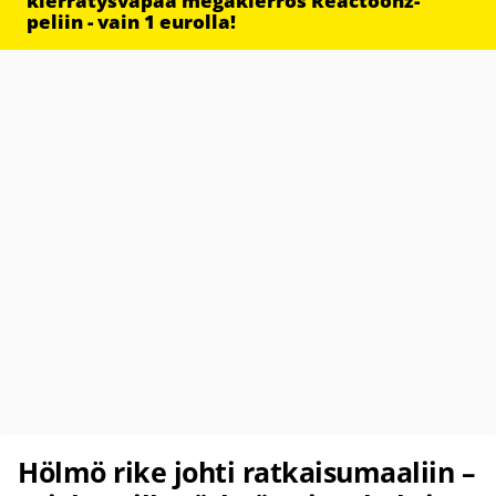
kierrätysvapaa megakierros Reactoonz-
peliin - vain 1 eurolla!
Hölmö rike johti ratkaisumaaliin –