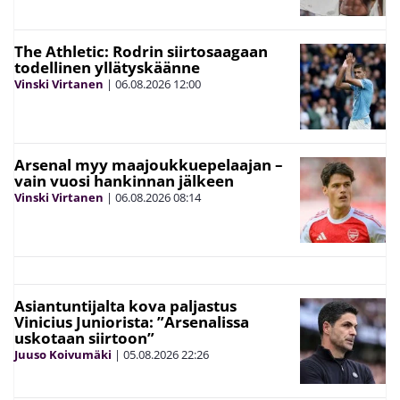
The Athletic: Rodrin siirtosaagaan
todellinen yllätyskäänne
Vinski Virtanen
|
06.08.2026
12:00
Arsenal myy maajoukkuepelaajan –
vain vuosi hankinnan jälkeen
Vinski Virtanen
|
06.08.2026
08:14
Asiantuntijalta kova paljastus
Vinicius Juniorista: ”Arsenalissa
uskotaan siirtoon”
Juuso Koivumäki
|
05.08.2026
22:26