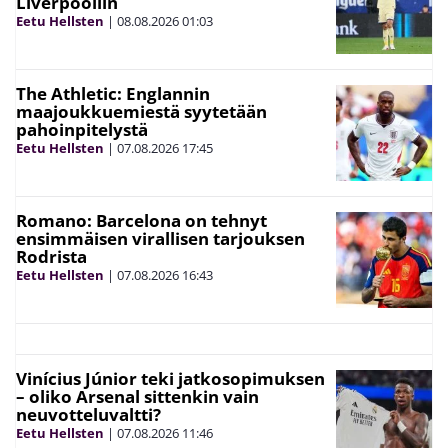
Liverpooliin
Eetu Hellsten
|
08.08.2026
01:03
The Athletic: Englannin
maajoukkuemiestä syytetään
pahoinpitelystä
Eetu Hellsten
|
07.08.2026
17:45
Romano: Barcelona on tehnyt
ensimmäisen virallisen tarjouksen
Rodrista
Eetu Hellsten
|
07.08.2026
16:43
Vinícius Júnior teki jatkosopimuksen
– oliko Arsenal sittenkin vain
neuvotteluvaltti?
Eetu Hellsten
|
07.08.2026
11:46