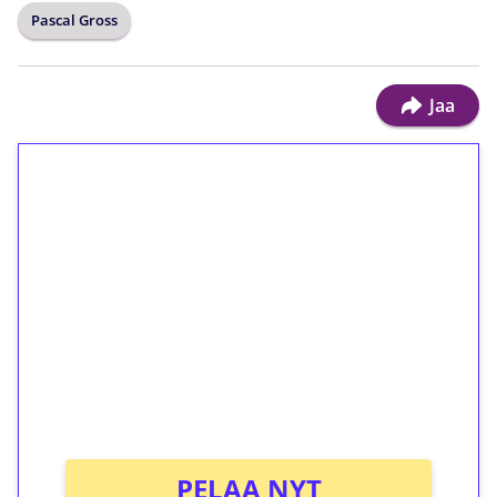
Pascal Gross
Jaa
1€ = 10€ arvosta
ilmaiskierroksia ilman
kierrätystä!
Talleta 1€
Saat heti 50 ilmaiskierrosta Tuohi 1000 -
peliin (arvo 0,20€ per kierros)!
Ei kierrätysvaatimusta!
PELAA NYT