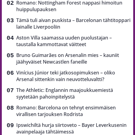
Romano: Nottingham Forest nappasi himoitun
huippulupauksen
Tämä tuli aivan puskista – Barcelonan tähtitoppari
lainalle Liverpooliin
Aston Villa saamassa uuden puolustajan –
taustalla kammottavat väitteet
Bruno Guimarães on Arsenalin mies – kauniit
jäähyväiset Newcastlen faneille
Vinícius Júnior teki jatkosopimuksen – oliko
Arsenal sittenkin vain neuvotteluvaltti?
The Athletic: Englannin maajoukkuemiestä
syytetään pahoinpitelystä
Romano: Barcelona on tehnyt ensimmäisen
virallisen tarjouksen Rodrista
Ipswichiltä hurja siirtoveto – Bayer Leverkusenin
avainpelaaja tähtäimessä