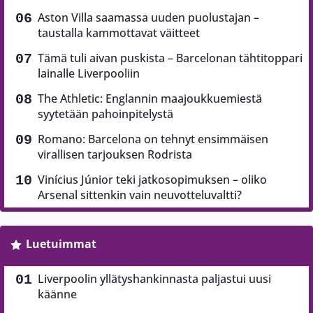
Aston Villa saamassa uuden puolustajan –
taustalla kammottavat väitteet
Tämä tuli aivan puskista – Barcelonan tähtitoppari
lainalle Liverpooliin
The Athletic: Englannin maajoukkuemiestä
syytetään pahoinpitelystä
Romano: Barcelona on tehnyt ensimmäisen
virallisen tarjouksen Rodrista
Vinícius Júnior teki jatkosopimuksen – oliko
Arsenal sittenkin vain neuvotteluvaltti?
Luetuimmat
Liverpoolin yllätyshankinnasta paljastui uusi
käänne