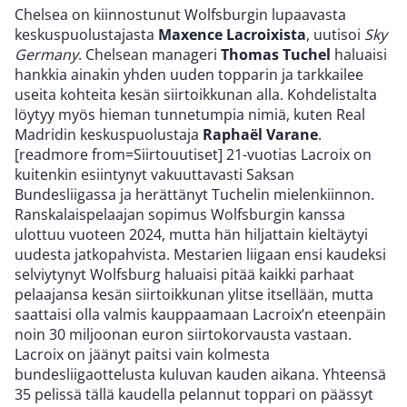
Chelsea on kiinnostunut Wolfsburgin lupaavasta
keskuspuolustajasta
Maxence Lacroixista
, uutisoi
Sky
Germany
.
Chelsean manageri
Thomas Tuchel
haluaisi
hankkia ainakin yhden uuden topparin ja tarkkailee
useita kohteita kesän siirtoikkunan alla. Kohdelistalta
löytyy myös hieman tunnetumpia nimiä, kuten Real
Madridin keskuspuolustaja
Raphaël Varane
.
[readmore from=Siirtouutiset] 21-vuotias Lacroix on
kuitenkin esiintynyt vakuuttavasti Saksan
Bundesliigassa ja herättänyt Tuchelin mielenkiinnon.
Ranskalaispelaajan sopimus Wolfsburgin kanssa
ulottuu vuoteen 2024, mutta hän hiljattain kieltäytyi
uudesta jatkopahvista. Mestarien liigaan ensi kaudeksi
selviytynyt Wolfsburg haluaisi pitää kaikki parhaat
pelaajansa kesän siirtoikkunan ylitse itsellään, mutta
saattaisi olla valmis kauppaamaan Lacroix’n eteenpäin
noin 30 miljoonan euron siirtokorvausta vastaan.
Lacroix on jäänyt paitsi vain kolmesta
bundesliigaottelusta kuluvan kauden aikana. Yhteensä
35 pelissä tällä kaudella pelannut toppari on päässyt