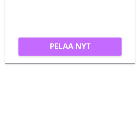
Peli: Reactoonz
Vain uusille asiakkaille!
PELAA NYT