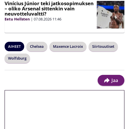
Vinícius Júnior teki jatkosopimuksen
– oliko Arsenal sittenkin vain
neuvotteluvaltti?
Eetu Hellsten
|
07.08.2026
11:46
AIHEET
Chelsea
Maxence Lacroix
Siirtouutiset
Wolfsburg
Jaa
🎁 Huipputarjous jatkuu: 10
euron kierrätysvapaa
megakierros Reactoonz-
peliin – vain 1 eurolla!