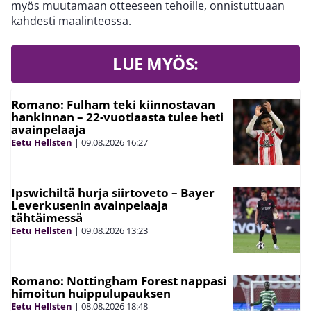
myös muutamaan otteeseen tehoille, onnistuttuaan
kahdesti maalinteossa.
LUE MYÖS:
Romano: Fulham teki kiinnostavan
hankinnan – 22-vuotiaasta tulee heti
avainpelaaja
Eetu Hellsten
|
09.08.2026
16:27
Ipswichiltä hurja siirtoveto – Bayer
Leverkusenin avainpelaaja
tähtäimessä
Eetu Hellsten
|
09.08.2026
13:23
Romano: Nottingham Forest nappasi
himoitun huippulupauksen
Eetu Hellsten
|
08.08.2026
18:48