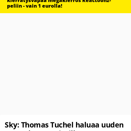
kierrätysvapaa megakierros Reactoonz-
peliin - vain 1 eurolla!
Sky: Thomas Tuchel haluaa uuden