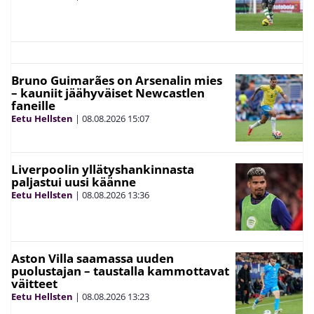
Bruno Guimarães on Arsenalin mies
– kauniit jäähyväiset Newcastlen
faneille
Eetu Hellsten
|
08.08.2026
15:07
Liverpoolin yllätyshankinnasta
paljastui uusi käänne
Eetu Hellsten
|
08.08.2026
13:36
Aston Villa saamassa uuden
puolustajan – taustalla kammottavat
väitteet
Eetu Hellsten
|
08.08.2026
13:23