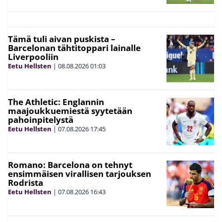
Tämä tuli aivan puskista –
Barcelonan tähtitoppari lainalle
Liverpooliin
Eetu Hellsten
|
08.08.2026
01:03
The Athletic: Englannin
maajoukkuemiestä syytetään
pahoinpitelystä
Eetu Hellsten
|
07.08.2026
17:45
Romano: Barcelona on tehnyt
ensimmäisen virallisen tarjouksen
Rodrista
Eetu Hellsten
|
07.08.2026
16:43