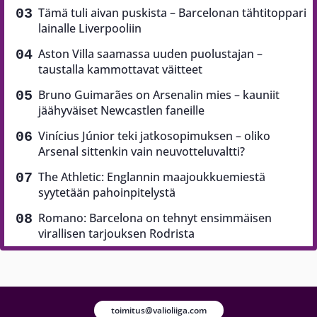
Tämä tuli aivan puskista – Barcelonan tähtitoppari
lainalle Liverpooliin
Aston Villa saamassa uuden puolustajan –
taustalla kammottavat väitteet
Bruno Guimarães on Arsenalin mies – kauniit
jäähyväiset Newcastlen faneille
Vinícius Júnior teki jatkosopimuksen – oliko
Arsenal sittenkin vain neuvotteluvaltti?
The Athletic: Englannin maajoukkuemiestä
syytetään pahoinpitelystä
Romano: Barcelona on tehnyt ensimmäisen
virallisen tarjouksen Rodrista
toimitus@valioliiga.com