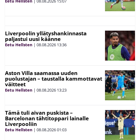
Eetu Hellsten
|
08.08.2026
15:07
Liverpoolin yllätyshankinnasta
paljastui uusi käänne
Eetu Hellsten
|
08.08.2026
13:36
Aston Villa saamassa uuden
puolustajan – taustalla kammottavat
väitteet
Eetu Hellsten
|
08.08.2026
13:23
Tämä tuli aivan puskista –
Barcelonan tähtitoppari lainalle
Liverpooliin
Eetu Hellsten
|
08.08.2026
01:03