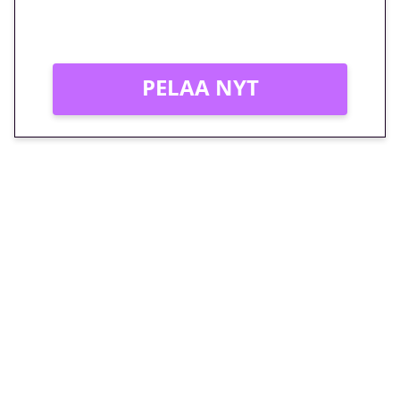
Vain uusille asiakkaille!
PELAA NYT