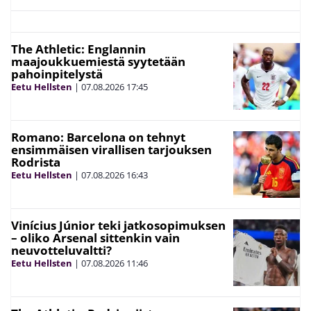
The Athletic: Englannin
maajoukkuemiestä syytetään
pahoinpitelystä
Eetu Hellsten
|
07.08.2026
17:45
Romano: Barcelona on tehnyt
ensimmäisen virallisen tarjouksen
Rodrista
Eetu Hellsten
|
07.08.2026
16:43
Vinícius Júnior teki jatkosopimuksen
– oliko Arsenal sittenkin vain
neuvotteluvaltti?
Eetu Hellsten
|
07.08.2026
11:46