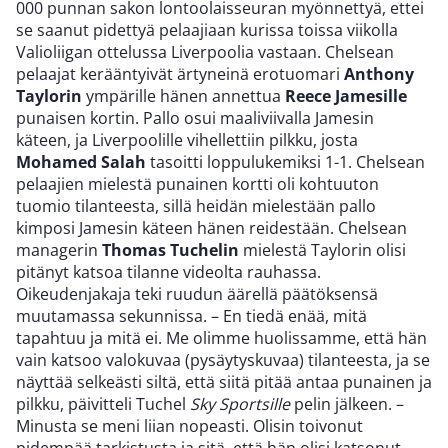
000 punnan sakon lontoolaisseuran myönnettyä, ettei
se saanut pidettyä pelaajiaan kurissa toissa viikolla
Valioliigan ottelussa Liverpoolia vastaan. Chelsean
pelaajat kerääntyivät ärtyneinä erotuomari
Anthony
Taylorin
ympärille hänen annettua
Reece Jamesille
punaisen kortin. Pallo osui maaliviivalla Jamesin
käteen, ja Liverpoolille vihellettiin pilkku, josta
Mohamed Salah
tasoitti loppulukemiksi 1-1. Chelsean
pelaajien mielestä punainen kortti oli kohtuuton
tuomio tilanteesta, sillä heidän mielestään pallo
kimposi Jamesin käteen hänen reidestään. Chelsean
managerin
Thomas Tuchelin
mielestä Taylorin olisi
pitänyt katsoa tilanne videolta rauhassa.
Oikeudenjakaja teki ruudun äärellä päätöksensä
muutamassa sekunnissa. – En tiedä enää, mitä
tapahtuu ja mitä ei. Me olimme huolissamme, että hän
vain katsoo valokuvaa (pysäytyskuvaa) tilanteesta, ja se
näyttää selkeästi siltä, että siitä pitää antaa punainen ja
pilkku, päivitteli Tuchel
Sky Sportsille
pelin jälkeen. –
Minusta se meni liian nopeasti. Olisin toivonut