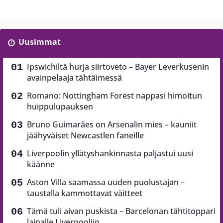
Uusimmat
Ipswichiltä hurja siirtoveto – Bayer Leverkusenin
avainpelaaja tähtäimessä
Romano: Nottingham Forest nappasi himoitun
huippulupauksen
Bruno Guimarães on Arsenalin mies – kauniit
jäähyväiset Newcastlen faneille
Liverpoolin yllätyshankinnasta paljastui uusi
käänne
Aston Villa saamassa uuden puolustajan –
taustalla kammottavat väitteet
Tämä tuli aivan puskista – Barcelonan tähtitoppari
lainalle Liverpooliin