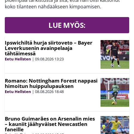
pidempää tarkistusta ja sitä, että hän olisi katsonut
koko tilanteen nähdääkseen kimpoamisen.
LUE MYÖS:
Ipswichiltä hurja siirtoveto – Bayer
Leverkusenin avainpelaaja
tähtäimessä
Eetu Hellsten
|
09.08.2026
13:23
Romano: Nottingham Forest nappasi
himoitun huippulupauksen
Eetu Hellsten
|
08.08.2026
18:48
Bruno Guimarães on Arsenalin mies
– kauniit jäähyväiset Newcastlen
faneille