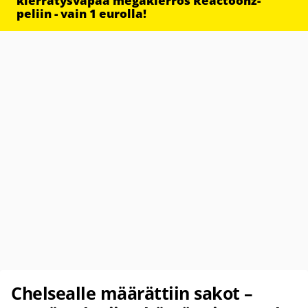
kierrätysvapaa megakierros Reactoonz-
peliin - vain 1 eurolla!
Chelsealle määrättiin sakot –