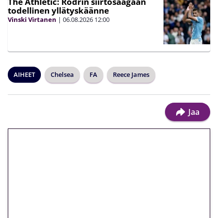
The Athletic: Rodrin siirtosaagaan
todellinen yllätyskäänne
Vinski Virtanen
|
06.08.2026
12:00
AIHEET
Chelsea
FA
Reece James
Jaa
🎁 Huipputarjous jatkuu: 10
euron kierrätysvapaa
megakierros Reactoonz-
peliin – vain 1 eurolla!
Peli: Reactoonz