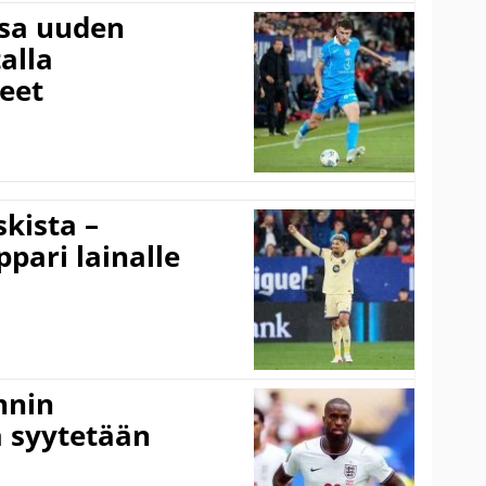
ssa uuden
alla
eet
kista –
pari lainalle
nnin
 syytetään