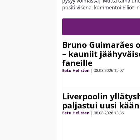
pysyy voimassa]! Mutta tämä unoh
positiivisena, kommentoi Elliot I
Bruno Guimarães o
– kauniit jäähyväi
faneille
Eetu Hellsten
|
08.08.2026
15:07
Liverpoolin ylläty
paljastui uusi kää
Eetu Hellsten
|
08.08.2026
13:36