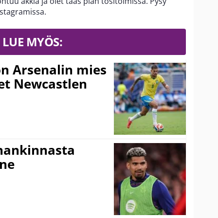
tuu äkkiä ja olet taas pian tositoimissa. Pysy
nstagramissa.
LUE MYÖS:
n Arsenalin mies
set Newcastlen
shankinnasta
nne