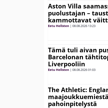
Aston Villa saama
puolustajan – taust
kammottavat väitt
Eetu Hellsten
|
08.08.2026
13:23
Tämä tuli aivan pus
Barcelonan tähtitop
Liverpooliin
Eetu Hellsten
|
08.08.2026
01:03
The Athletic: Engla
maajoukkuemiestä
pahoinpitelystä