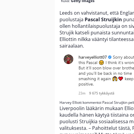
Kuva:
Getty Images
Leeds on vahvistanut, että Englan
puolustaja
Pascal Struijkin
punai
ollen hollantilaispuolustaja on s
Strujik katseli punaista sunnunta
Elliottin nilkka vääntyi tilantees
sairaalaan.
Harvey Elliott kommentoi Pascal Struijkin pel
Liverpoolin lääkärin mukaan Elliot
kaudella hänen käytyä tiistaina o
puolusti Struijkia sosiaalisessa
valituksesta. – Pahoittelut tästä,