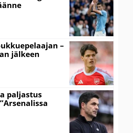
käänne
ukkuepelaajan –
an jälkeen
a paljastus
 ”Arsenalissa