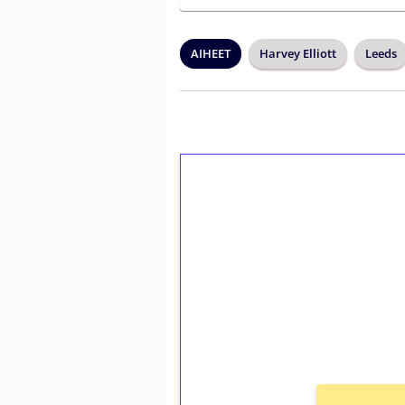
AIHEET
Harvey Elliott
Leeds
1€ = 10€ arvosta 
kierrätystä!
Talleta 1€
Saat heti 50 ilmaiskierr
kierros)!
Ei kierrätysvaatimusta!