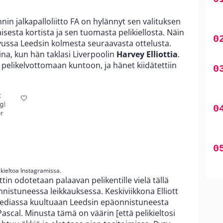
nin jalkapalloliitto FA on hylännyt sen valituksen
sesta kortista ja sen tuomasta pelikiellosta. Näin
ivussa Leedsin kolmesta seuraavasta ottelusta.
ina, kun hän taklasi Liverpoolin
Harvey Elliottia
.
sa pelikelvottomaan kuntoon, ja hänet kiidätettiin
ikieltoa Instagramissa.
tin odotetaan palaavan pelikentille vielä tällä
nnistuneessa leikkauksessa. Keskiviikkona Elliott
 mediassa kuultuaan Leedsin epäonnistuneesta
 Pascal. Minusta tämä on väärin [että pelikieltosi