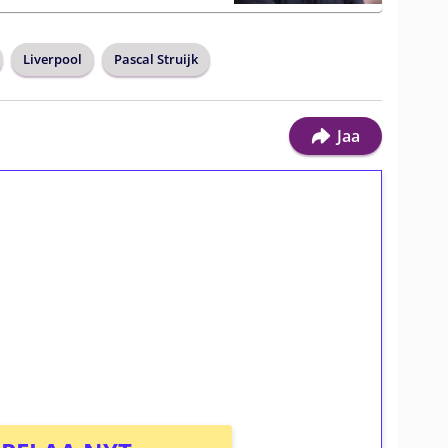
Liverpool
Pascal Struijk
Jaa
ilmaiskierroksia ilman
osta Tuohi 1000 -peliin (arvo 0,20€ per