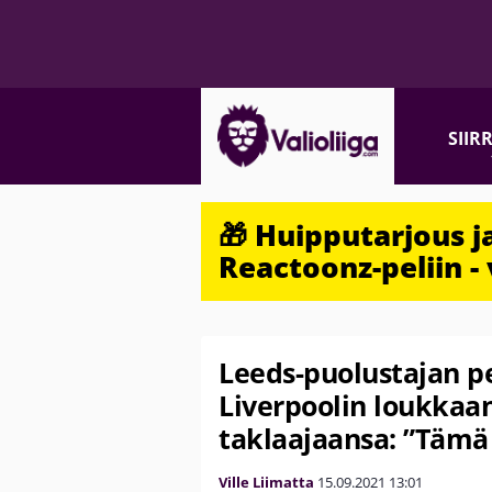
SIIR
🎁 Huipputarjous 
Reactoonz-peliin - 
Leeds-puolustajan pe
Liverpoolin loukkaa
taklaajaansa: ”Tämä 
Ville Liimatta
15.09.2021
13:01