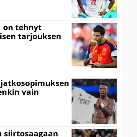
 on tehnyt
isen tarjouksen
ki jatkosopimuksen
tenkin vain
n siirtosaagaan