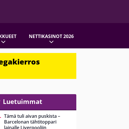
KKUEET
NETTIKASINOT 2026
egakierros
Luetuimmat
Tämä tuli aivan puskista –
Barcelonan tähtitoppari
lainalle Liverpooliin