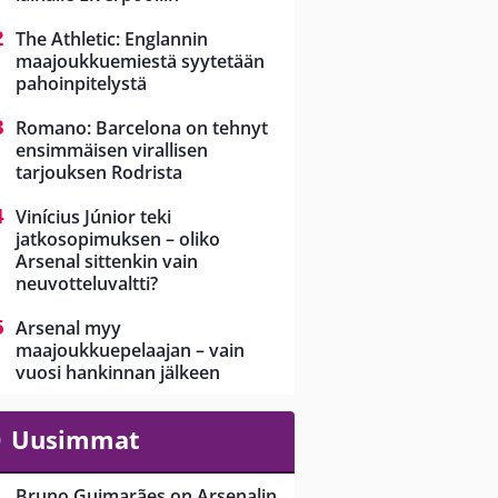
The Athletic: Englannin
maajoukkuemiestä syytetään
pahoinpitelystä
Romano: Barcelona on tehnyt
ensimmäisen virallisen
tarjouksen Rodrista
Vinícius Júnior teki
jatkosopimuksen – oliko
Arsenal sittenkin vain
neuvotteluvaltti?
Arsenal myy
maajoukkuepelaajan – vain
vuosi hankinnan jälkeen
Uusimmat
Bruno Guimarães on Arsenalin