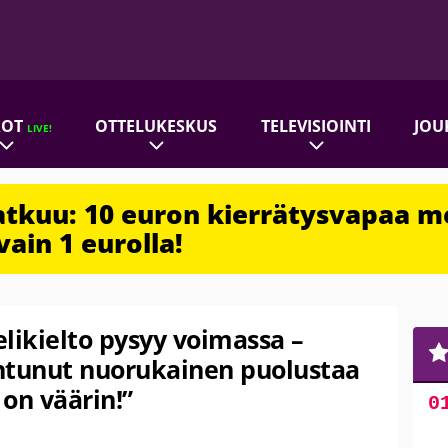
ROT
OTTELUKESKUS
TELEVISIOINTI
JOU
LIVE!
jatkuu: 10 euron kierrätysvapaa m
vain 1 eurolla!
likielto pysyy voimassa –
ntunut nuorukainen puolustaa
on väärin!”