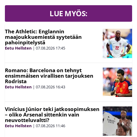
LUE MYÖS:
The Athletic: Englannin
maajoukkuemiestä syytetään
pahoinpitelystä
Eetu Hellsten
|
07.08.2026
17:45
Romano: Barcelona on tehnyt
ensimmäisen virallisen tarjouksen
Rodrista
Eetu Hellsten
|
07.08.2026
16:43
Vinícius Júnior teki jatkosopimuksen
– oliko Arsenal sittenkin vain
neuvotteluvaltti?
Eetu Hellsten
|
07.08.2026
11:46