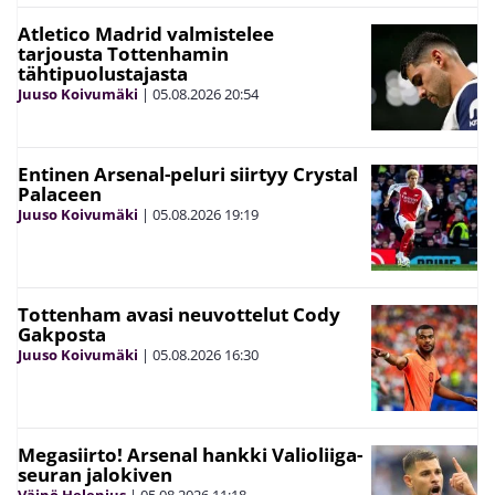
Atletico Madrid valmistelee
tarjousta Tottenhamin
tähtipuolustajasta
Juuso Koivumäki
|
05.08.2026
20:54
Entinen Arsenal-peluri siirtyy Crystal
Palaceen
Juuso Koivumäki
|
05.08.2026
19:19
Tottenham avasi neuvottelut Cody
Gakposta
Juuso Koivumäki
|
05.08.2026
16:30
Megasiirto! Arsenal hankki Valioliiga-
seuran jalokiven