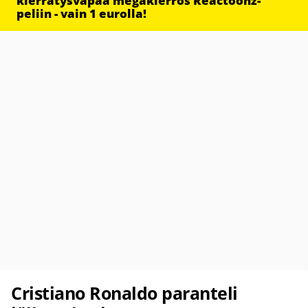
kierrätysvapaa megakierros Reactoonz-
peliin - vain 1 eurolla!
Cristiano Ronaldo paranteli