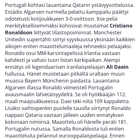
Portugali kohtasi lauantaina Qatarin ystävyysottelussa.
Estádio Algarven nurmella pelattu kamppailu päättyi
odotetusti kotijoukkueen 3-0-voittoon. Itse peliä
merkityksellisemmäksi kohosivat muutamat
Cristiano
Ronaldoon
liittyvät tilastopoiminnat. Manchester
Unitedin supertähti siirtyi syyskuussa yksinään kaikkien
aikojen eniten maaottelumaaleja tehneeksi pelaajaksi.
Ronaldo osui MM-karsintapelissä Irlantia vastaan
kahdesti ja valtasi tuon listan kärkipaikan. Aiempi
ennätys oli legendaarisen iranilaispelaajan
Ali Daein
hallussa. Hänet muistetaan pitkältä uraltaan muun
muassa Bayern Münchenin paidasta. Lauantaina
Algarven illassa Ronaldo viimeisteli Portugalin
avausmaalin lähietäisyydeltä. Se oli hyökkääjän 112.
maali maajoukkueessa. Daei teki niitä 109 kappaletta.
Lisäksi vaihtopenkin puolelle tauolla siirtynyt Ronaldo
nappasi Qataria vastaan jälleen uuden ennätyksen
kokonaan nimiinsä. Maaottelu oli hänelle peräti 181.
Portugalin nutussa. Samalla Ronaldosta tuli eniten
maaotteluita pelannut eurooppalaispelaaja. Ennen