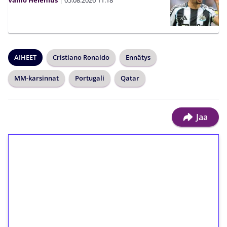
Väinö Helenius
|
05.08.2026
11:18
AIHEET
Cristiano Ronaldo
Ennätys
MM-karsinnat
Portugali
Qatar
Jaa
1€ = 10€ arvosta
ilmaiskierroksia ilman
kierrätystä!
Talleta 1€
Saat heti 50 ilmaiskierrosta Tuohi 1000 -