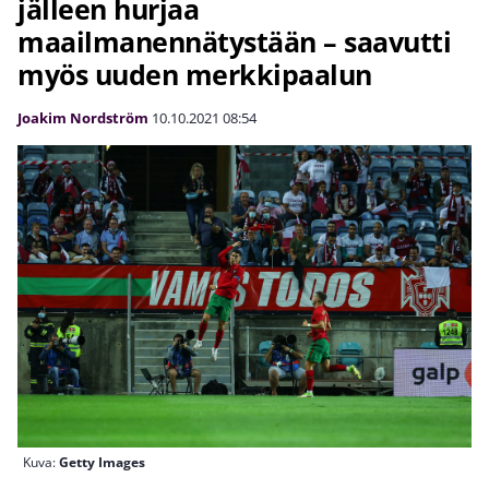
jälleen hurjaa
maailmanennätystään – saavutti
myös uuden merkkipaalun
Joakim Nordström
10.10.2021
08:54
Kuva:
Getty Images