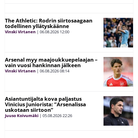
The Athletic: Rodrin siirtosaagaan
todellinen yllätyskäänne
Vinski Virtanen
|
06.08.2026
12:00
Arsenal myy maajoukkuepelaajan –
vain vuosi hankinnan jälkeen
Vinski Virtanen
|
06.08.2026
08:14
Asiantuntijalta kova paljastus
Vinicius Juniorista: ”Arsenalissa
uskotaan siirtoon”
Juuso Koivumäki
|
05.08.2026
22:26