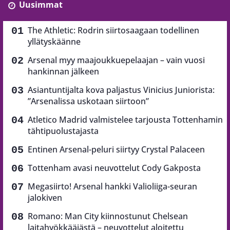
Uusimmat
The Athletic: Rodrin siirtosaagaan todellinen
yllätyskäänne
Arsenal myy maajoukkuepelaajan – vain vuosi
hankinnan jälkeen
Asiantuntijalta kova paljastus Vinicius Juniorista:
”Arsenalissa uskotaan siirtoon”
Atletico Madrid valmistelee tarjousta Tottenhamin
tähtipuolustajasta
Entinen Arsenal-peluri siirtyy Crystal Palaceen
Tottenham avasi neuvottelut Cody Gakposta
Megasiirto! Arsenal hankki Valioliiga-seuran
jalokiven
Romano: Man City kiinnostunut Chelsean
laitahyökkääjästä – neuvottelut aloitettu