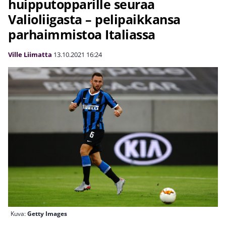
huipputopparille seuraa
Valioliigasta – pelipaikkansa
parhaimmistoa Italiassa
Ville Liimatta
13.10.2021
16:24
Kuva:
Getty Images