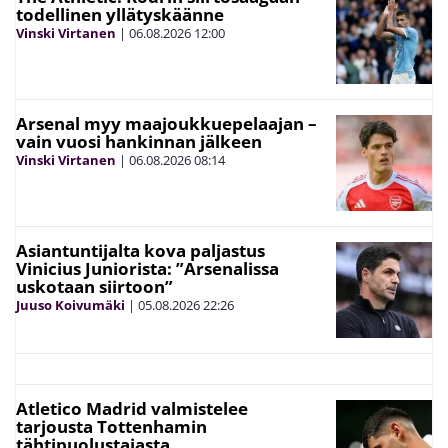
todellinen yllätyskäänne
Vinski Virtanen
|
06.08.2026
12:00
Arsenal myy maajoukkuepelaajan –
vain vuosi hankinnan jälkeen
Vinski Virtanen
|
06.08.2026
08:14
Asiantuntijalta kova paljastus
Vinicius Juniorista: ”Arsenalissa
uskotaan siirtoon”
Juuso Koivumäki
|
05.08.2026
22:26
Atletico Madrid valmistelee
tarjousta Tottenhamin
tähtipuolustajasta