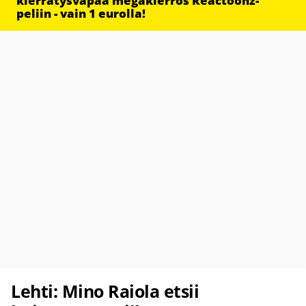
kierrätysvapaa megakierros Reactoonz-
peliin - vain 1 eurolla!
Lehti: Mino Raiola etsii