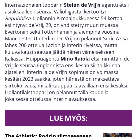
Internazionalen topparin
Stefan de Vrij’n
agentti etsii
asiakkaalleen seuraa Valioliigasta, kertoo
La
Repubblica
. Hollannin A-maajoukkueessa 54 kertaa
esiintynyt de Vrij, 29, on yhdistetty muun muassa
Evertoniin sekä Tottenhamiin ja aiempina vuosina
Manchester Unitediin. De Vrij on pelannut Serie A:ssa
lähes 200 ottelua Lazion ja Interin riveissä, mutta
kuluva kausi saattaa jäädä hänen viimeisekseen
Italiassa. Huippuagentti
Mino Raiola
etsii nimittäin de
Vrij’lle seuraa Englannista ensi kesän siirtoikkunaa
ajatellen. Interin ja de Vrij’n sopimus on voimassa
kesään 2023 saakka, joten hänestä on maksettava
siirtokorvaus, mikäli kauppaa kaavaillaan ensi kesäksi.
Hollantilaistoppari on pelannut tällä kaudella
jokaisessa ottelussa Interin avauksessa.
LUE MYÖS:
The Athletic: Rodrin siirtosaagaan