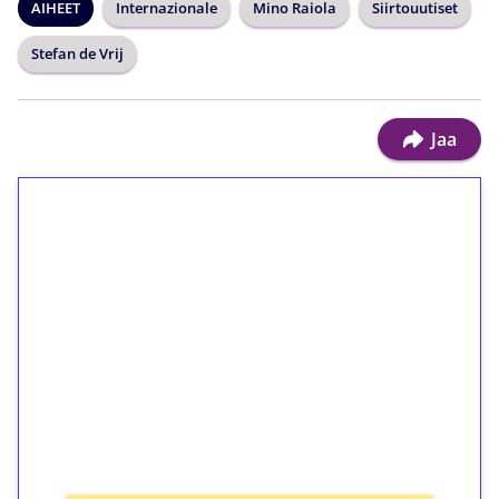
AIHEET
Internazionale
Mino Raiola
Siirtouutiset
Stefan de Vrij
Jaa
1€ = 10€ arvosta
ilmaiskierroksia ilman
kierrätystä!
Talleta 1€
Saat heti 50 ilmaiskierrosta Tuohi 1000 -
peliin (arvo 0,20€ per kierros)!
Ei kierrätysvaatimusta!