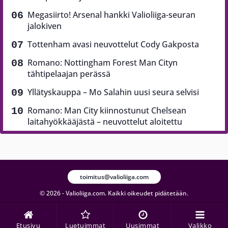
Megasiirto! Arsenal hankki Valioliiga-seuran
jalokiven
Tottenham avasi neuvottelut Cody Gakposta
Romano: Nottingham Forest Man Cityn
tähtipelaajan perässä
Yllätyskauppa – Mo Salahin uusi seura selvisi
Romano: Man City kiinnostunut Chelsean
laitahyökkääjästä – neuvottelut aloitettu
toimitus@valioliiga.com
© 2026 - Valioliiga.com. Kaikki oikeudet pidätetään.
Etusivu
Luetuimmat
Uusimmat
Valikko