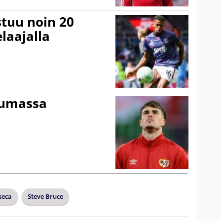
stuu noin 20
laajalla
tumassa
seca
Steve Bruce