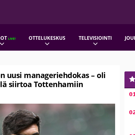
ROT
OTTELUKESKUS
TELEVISIOINTI
JOU
LIVE!
on uusi manageriehdokas – oli
llä siirtoa Tottenhamiin