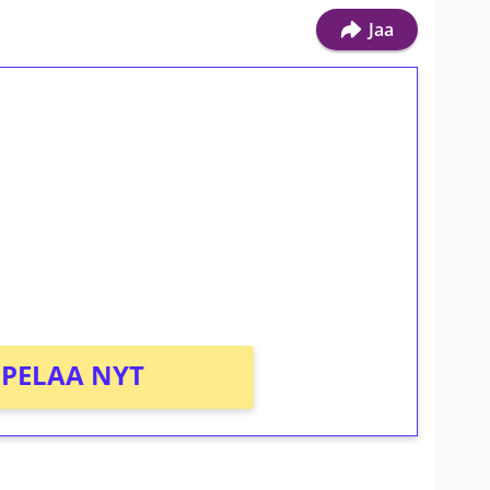
Jaa
ilmaiskierroksia ilman
osta Tuohi 1000 -peliin (arvo 0,20€ per
PELAA NYT