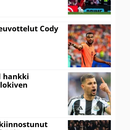
euvottelut Cody
l hankki
alokiven
kiinnostunut