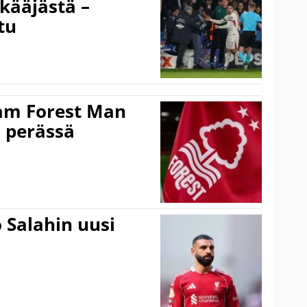
kääjästä –
tu
am Forest Man
n perässä
 Salahin uusi