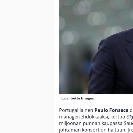
Kuva:
Getty Images
Portugalilainen
Paulo Fonseca
o
manageriehdokkaaksi, kertoo
Sk
miljoonan punnan kaupassa Saudi-
johtaman konsortion haltuun. [r