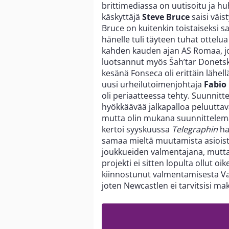
brittimediassa on uutisoitu ja hu
käskyttäjä
Steve Bruce
saisi väis
Bruce on kuitenkin toistaiseksi s
hänelle tuli täyteen tuhat ottel
kahden kauden ajan AS Romaa, jo
luotsannut myös Šah’tar Donetsk
kesänä Fonseca oli erittäin lähe
uusi urheilutoimenjohtaja
Fabio 
oli periaatteessa tehty. Suunnitt
hyökkäävää jalkapalloa peluuttavan
mutta olin mukana suunnittelem
kertoi syyskuussa
Telegraphin
ha
samaa mieltä muutamista asioista
joukkueiden valmentajana, mutta
projekti ei sitten lopulta ollut 
kiinnostunut valmentamisesta Vali
joten Newcastlen ei tarvitsisi mak