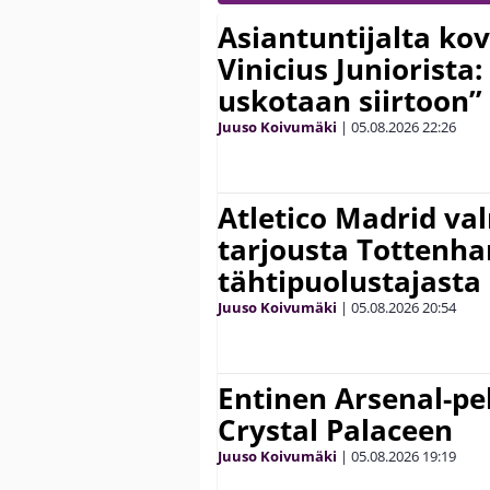
Asiantuntijalta kov
Vinicius Juniorista:
uskotaan siirtoon”
Juuso Koivumäki
|
05.08.2026
22:26
Atletico Madrid va
tarjousta Tottenh
tähtipuolustajasta
Juuso Koivumäki
|
05.08.2026
20:54
Entinen Arsenal-pel
Crystal Palaceen
Juuso Koivumäki
|
05.08.2026
19:19