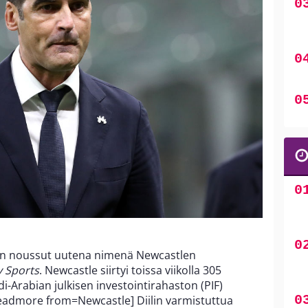
n noussut uutena nimenä Newcastlen
y Sports
. Newcastle siirtyi toissa viikolla 305
Arabian julkisen investointirahaston (PIF)
eadmore from=Newcastle] Diilin varmistuttua