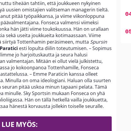
huttu tiheään tahtiin, että joukkueen nykyinen
tyä uusien omistajien valitseman managerin tieltä.
aanut pitää työpaikkansa, ja viime viikonloppuna
ua päävalmentajana. Fonseca valmensi viimeksi
nka hän jätti viime toukokuussa. Hän on urallaan
ia sekä useita joukkueita kotimaassaan. Viime
llä siirtyä Tottenhamin peräsimeen, mutta
Spursin
Paratici
esti lopulta diilin toteutumisen. – Sopimus
elimme jo harjoituskautta ja seura halusi
 valmentajan. Mitään ei ollut vielä julkistettu,
assa jo kokoonpanoa Tottenhamille, Fonseca
astattelussa. – Emme Paraticin kanssa olleet
. Minulla on oma ideologiani. Haluan olla suurten
 seuran pitää uskoa minun tapaani pelata. Tämä
oikea minulle. Sky Sportsin mukaan Fonseca on yhä
oliigassa. Hän on tällä hetkellä vailla joukkuetta,
saa hänestä korvausta jollekin toiselle seuralle.
LUE MYÖS: