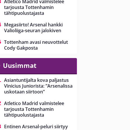
Atletico Madrid valmistelee
tarjousta Tottenhamin
tähtipuolustajasta
Megasiirto! Arsenal hankki
Valioliiga-seuran jalokiven
Tottenham avasi neuvottelut
Cody Gakposta
Uusimmat
Asiantuntijalta kova paljastus
Vinicius Juniorista: ”Arsenalissa
uskotaan siirtoon”
Atletico Madrid valmistelee
tarjousta Tottenhamin
tähtipuolustajasta
Entinen Arsenal-peluri siirtyy