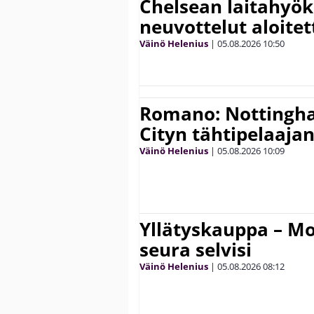
Chelsean laitahyök
neuvottelut aloitet
Väinö Helenius
|
05.08.2026
10:50
Romano: Nottingh
Cityn tähtipelaaja
Väinö Helenius
|
05.08.2026
10:09
Yllätyskauppa – Mo
seura selvisi
Väinö Helenius
|
05.08.2026
08:12