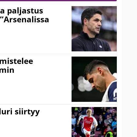
a paljastus
 ”Arsenalissa
lmistelee
amin
uri siirtyy