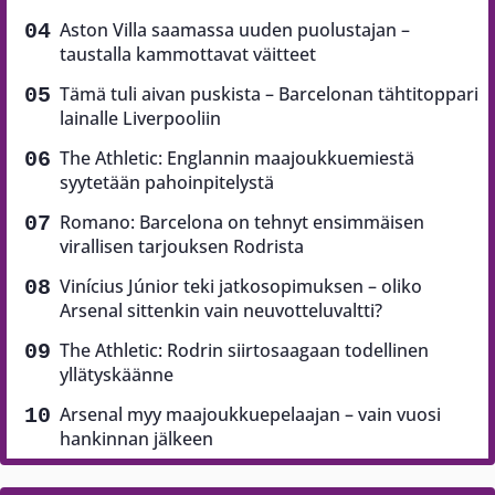
Aston Villa saamassa uuden puolustajan –
taustalla kammottavat väitteet
Tämä tuli aivan puskista – Barcelonan tähtitoppari
lainalle Liverpooliin
The Athletic: Englannin maajoukkuemiestä
syytetään pahoinpitelystä
Romano: Barcelona on tehnyt ensimmäisen
virallisen tarjouksen Rodrista
Vinícius Júnior teki jatkosopimuksen – oliko
Arsenal sittenkin vain neuvotteluvaltti?
The Athletic: Rodrin siirtosaagaan todellinen
yllätyskäänne
Arsenal myy maajoukkuepelaajan – vain vuosi
hankinnan jälkeen