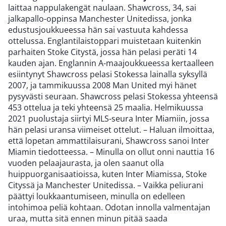
laittaa nappulakengät naulaan. Shawcross, 34, sai
jalkapallo-oppinsa Manchester Unitedissa, jonka
edustusjoukkueessa hän sai vastuuta kahdessa
ottelussa. Englantilaistoppari muistetaan kuitenkin
parhaiten Stoke Citystä, jossa hän pelasi peräti 14
kauden ajan. Englannin A-maajoukkueessa kertaalleen
esiintynyt Shawcross pelasi Stokessa lainalla syksyllä
2007, ja tammikuussa 2008 Man United myi hänet
pysyvästi seuraan. Shawcross pelasi Stokessa yhteensä
453 ottelua ja teki yhteensä 25 maalia. Helmikuussa
2021 puolustaja siirtyi MLS-seura Inter Miamiin, jossa
hän pelasi uransa viimeiset ottelut. – Haluan ilmoittaa,
että lopetan ammattilaisurani, Shawcross sanoi Inter
Miamin tiedotteessa. – Minulla on ollut onni nauttia 16
vuoden pelaajaurasta, ja olen saanut olla
huippuorganisaatioissa, kuten Inter Miamissa, Stoke
Cityssä ja Manchester Unitedissa. – Vaikka peliurani
päättyi loukkaantumiseen, minulla on edelleen
intohimoa peliä kohtaan. Odotan innolla valmentajan
uraa, mutta sitä ennen minun pitää saada