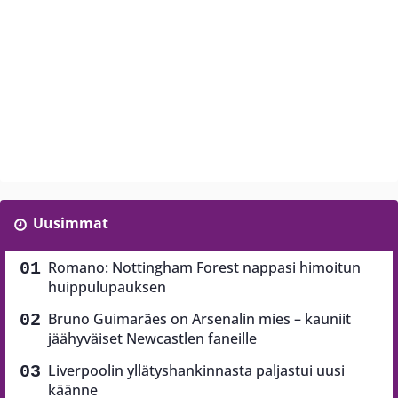
Uusimmat
Romano: Nottingham Forest nappasi himoitun
huippulupauksen
Bruno Guimarães on Arsenalin mies – kauniit
jäähyväiset Newcastlen faneille
Liverpoolin yllätyshankinnasta paljastui uusi
käänne