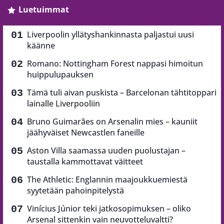
Luetuimmat
Liverpoolin yllätyshankinnasta paljastui uusi
käänne
Romano: Nottingham Forest nappasi himoitun
huippulupauksen
Tämä tuli aivan puskista – Barcelonan tähtitoppari
lainalle Liverpooliin
Bruno Guimarães on Arsenalin mies – kauniit
jäähyväiset Newcastlen faneille
Aston Villa saamassa uuden puolustajan –
taustalla kammottavat väitteet
The Athletic: Englannin maajoukkuemiestä
syytetään pahoinpitelystä
Vinícius Júnior teki jatkosopimuksen – oliko
Arsenal sittenkin vain neuvotteluvaltti?