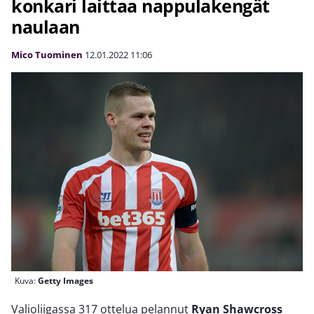
konkari laittaa nappulakengät
naulaan
Mico Tuominen
12.01.2022
11:06
Kuva:
Getty Images
Valioliigassa 317 ottelua pelannut
Ryan Shawcross