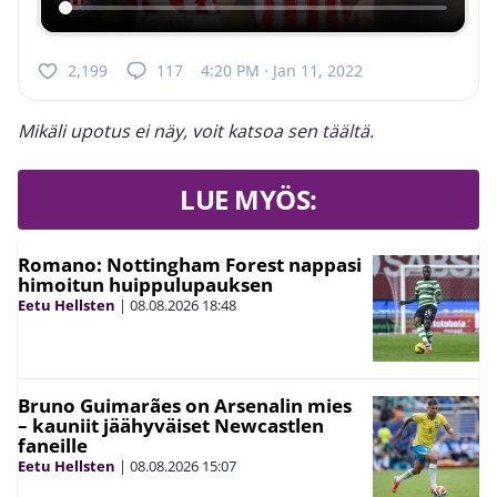
2,199
117
4:20 PM · Jan 11, 2022
Mikäli upotus ei näy, voit katsoa sen
täältä
.
LUE MYÖS:
Romano: Nottingham Forest nappasi
himoitun huippulupauksen
Eetu Hellsten
|
08.08.2026
18:48
Bruno Guimarães on Arsenalin mies
– kauniit jäähyväiset Newcastlen
faneille
Eetu Hellsten
|
08.08.2026
15:07