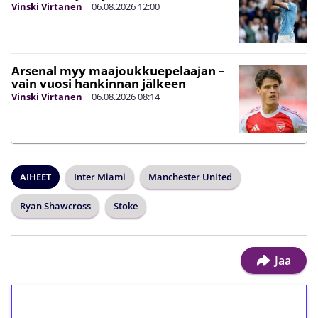
Vinski Virtanen
|
06.08.2026
12:00
Arsenal myy maajoukkuepelaajan –
vain vuosi hankinnan jälkeen
Vinski Virtanen
|
06.08.2026
08:14
AIHEET
Inter Miami
Manchester United
Ryan Shawcross
Stoke
Jaa
1€ = 10€ arvosta