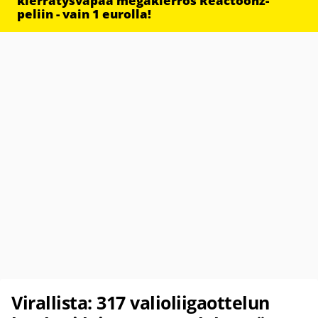
kierrätysvapaa megakierros Reactoonz-
peliin - vain 1 eurolla!
Virallista: 317 valioliigaottelun