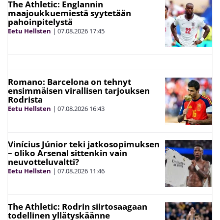
The Athletic: Englannin
maajoukkuemiestä syytetään
pahoinpitelystä
Eetu Hellsten
|
07.08.2026
17:45
Romano: Barcelona on tehnyt
ensimmäisen virallisen tarjouksen
Rodrista
Eetu Hellsten
|
07.08.2026
16:43
Vinícius Júnior teki jatkosopimuksen
– oliko Arsenal sittenkin vain
neuvotteluvaltti?
Eetu Hellsten
|
07.08.2026
11:46
The Athletic: Rodrin siirtosaagaan
todellinen yllätyskäänne