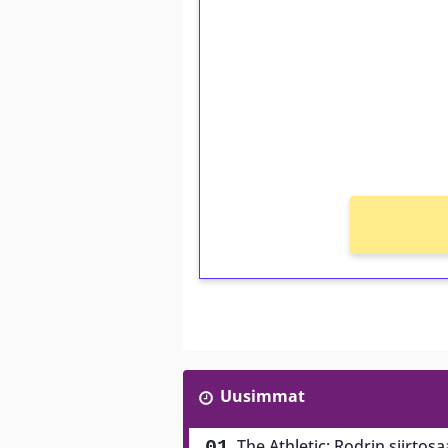
kierrätystä!
Talleta 1€
Saat heti 50 ilmaiskierr
kierros)!
Ei kierrätysvaatimusta!
Uusimmat
The Athletic: Rodrin siirtos