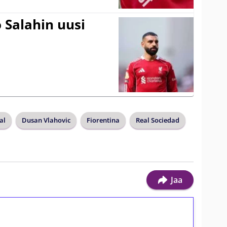
 Salahin uusi
al
Dusan Vlahovic
Fiorentina
Real Sociedad
Jaa
ilmaiskierroksia ilman