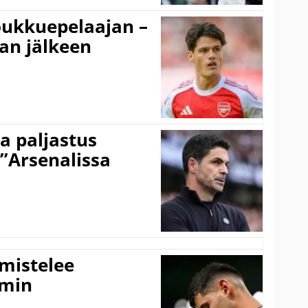
ukkuepelaajan –
an jälkeen
a paljastus
 ”Arsenalissa
lmistelee
amin