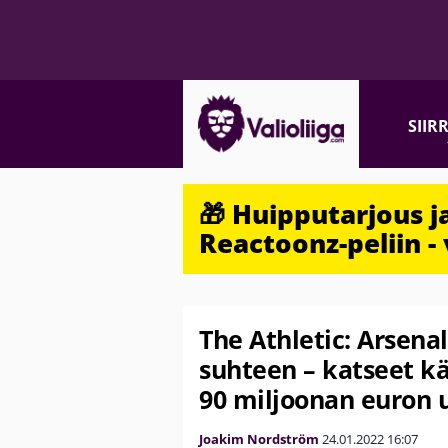
SIIR
🎁 Huipputarjous 
Reactoonz-peliin - 
The Athletic: Arsena
suhteen – katseet kä
90 miljoonan euron 
Joakim Nordström
24.01.2022
16:07