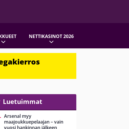
KKUEET
NETTIKASINOT 2026
egakierros
Luetuimmat
Arsenal myy
maajoukkuepelaajan – vain
vuosi hankinnan jälkeen