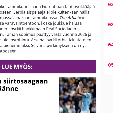
i koko tammikuun saada Fiorentinan tähtihyökkääjää
seen. Serbialaispelaaja ei ole kuitenkaan näillä
tumassa ainakaan tammikuussa.
The Athleticin
a varavaihtoehtoon, koska joukkue haluaa
nners pyrkii hankkimaan Real Sociedadin
in
. Tämän sopimus päättyy vasta vuonna 2026 ja
 ulosostohinta. Arsenal pyrkii Athleticin tietojen
pienemmäksi. Selvänä pyrkimyksenä on nyt
ntooseen.
LUE MYÖS:
n siirtosaagaan
käänne