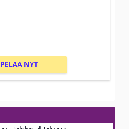
osta Tuohi 1000 -peliin (arvo 0,20€ per
PELAA NYT
aagaan todellinen yllätyskäänne