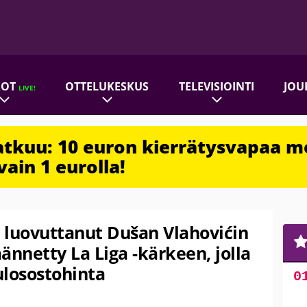
ROT
OTTELUKESKUS
TELEVISIOINTI
JOU
LIVE!
jatkuu: 10 euron kierrätysvapaa m
vain 1 eurolla!
l luovuttanut Dušan Vlahovićin
ännetty La Liga -kärkeen, jolla
ulosostohinta