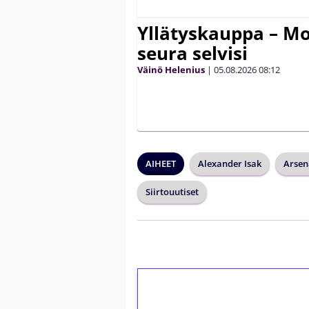
Yllätyskauppa – Mo
seura selvisi
Väinö Helenius
|
05.08.2026
08:12
AIHEET
Alexander Isak
Arsen
Siirtouutiset
1€ = 10€ arvosta 