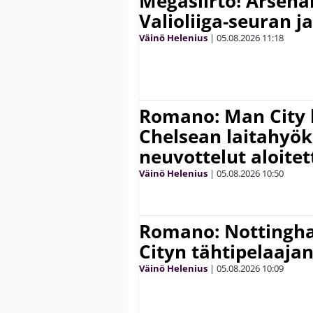
Megasiirto! Arsena
Valioliiga-seuran j
Väinö Helenius
|
05.08.2026
11:18
Romano: Man City 
Chelsean laitahyök
neuvottelut aloitet
Väinö Helenius
|
05.08.2026
10:50
Romano: Nottingh
Cityn tähtipelaaja
Väinö Helenius
|
05.08.2026
10:09