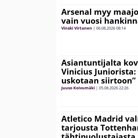
Arsenal myy maajo
vain vuosi hankinn
Vinski Virtanen
|
06.08.2026
08:14
Asiantuntijalta kov
Vinicius Juniorista:
uskotaan siirtoon”
Juuso Koivumäki
|
05.08.2026
22:26
Atletico Madrid va
tarjousta Tottenh
tähtipuolustajasta