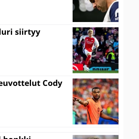
uri siirtyy
euvottelut Cody