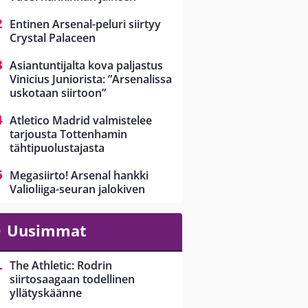
Entinen Arsenal-peluri siirtyy
Crystal Palaceen
Asiantuntijalta kova paljastus
Vinicius Juniorista: ”Arsenalissa
uskotaan siirtoon”
Atletico Madrid valmistelee
tarjousta Tottenhamin
tähtipuolustajasta
Megasiirto! Arsenal hankki
Valioliiga-seuran jalokiven
Uusimmat
The Athletic: Rodrin
siirtosaagaan todellinen
yllätyskäänne