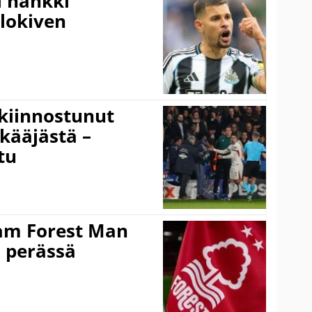
l hankki
alokiven
kiinnostunut
kääjästä –
tu
am Forest Man
n perässä