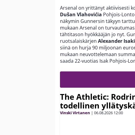
Arsenal on yrittänyt aktiivisest
Dušan Vlahovićia
Pohjois-Lontoo
näkymin Gunnersin täkyyn tart
mukaan Arsenal on turvautumass
tähtitason hyökkääjän jo nyt. Gu
ruotsalaiskärjen
Alexander Isak
siinä on hurja 90 miljoonan euron
mukaan neuvottelemaan summaa 
saada 22-vuotias Isak Pohjois-Lo
The Athletic: Rodri
todellinen yllätys
Vinski Virtanen
|
06.08.2026
12:00