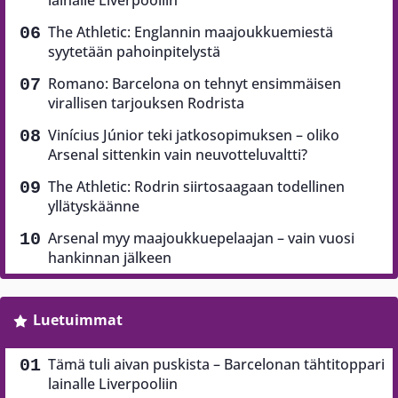
lainalle Liverpooliin
The Athletic: Englannin maajoukkuemiestä
syytetään pahoinpitelystä
Romano: Barcelona on tehnyt ensimmäisen
virallisen tarjouksen Rodrista
Vinícius Júnior teki jatkosopimuksen – oliko
Arsenal sittenkin vain neuvotteluvaltti?
The Athletic: Rodrin siirtosaagaan todellinen
yllätyskäänne
Arsenal myy maajoukkuepelaajan – vain vuosi
hankinnan jälkeen
Luetuimmat
Tämä tuli aivan puskista – Barcelonan tähtitoppari
lainalle Liverpooliin