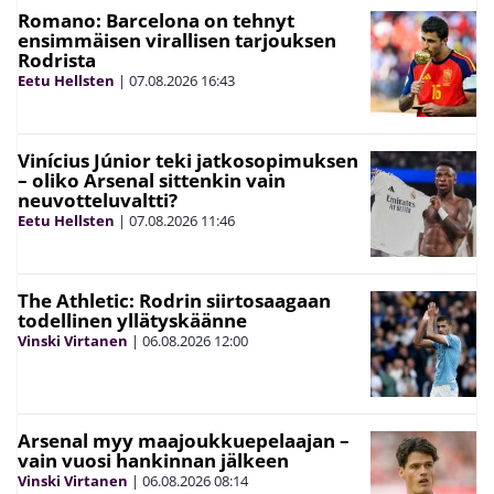
Romano: Barcelona on tehnyt
ensimmäisen virallisen tarjouksen
Rodrista
Eetu Hellsten
|
07.08.2026
16:43
Vinícius Júnior teki jatkosopimuksen
– oliko Arsenal sittenkin vain
neuvotteluvaltti?
Eetu Hellsten
|
07.08.2026
11:46
The Athletic: Rodrin siirtosaagaan
todellinen yllätyskäänne
Vinski Virtanen
|
06.08.2026
12:00
Arsenal myy maajoukkuepelaajan –
vain vuosi hankinnan jälkeen
Vinski Virtanen
|
06.08.2026
08:14