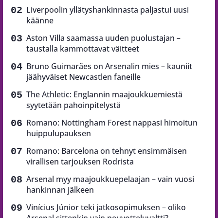
Liverpoolin yllätyshankinnasta paljastui uusi
käänne
Aston Villa saamassa uuden puolustajan –
taustalla kammottavat väitteet
Bruno Guimarães on Arsenalin mies – kauniit
jäähyväiset Newcastlen faneille
The Athletic: Englannin maajoukkuemiestä
syytetään pahoinpitelystä
Romano: Nottingham Forest nappasi himoitun
huippulupauksen
Romano: Barcelona on tehnyt ensimmäisen
virallisen tarjouksen Rodrista
Arsenal myy maajoukkuepelaajan – vain vuosi
hankinnan jälkeen
Vinícius Júnior teki jatkosopimuksen – oliko