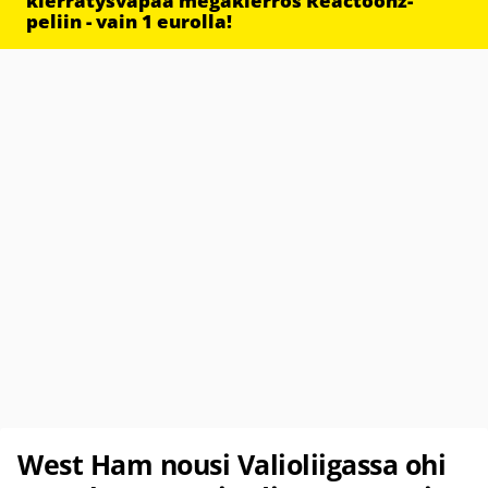
kierrätysvapaa megakierros Reactoonz-
peliin - vain 1 eurolla!
West Ham nousi Valioliigassa ohi