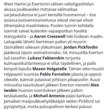
West Hamin ja Evertonin välisen valioliigaottelun
alussa joukkueiden mittavaa välimatkaa
sarjataulukossa ei juuri kentällä huomannut – itse
asiassa putoamistaistelussa olevat vieraat olivat
lähempänä maalintekoa. Puolen tunnin kohdalla
isännät saivat kuitenkin vapaapotkun hyvältä
etäisyydeltä – ja
Aaron Cresswell
teki huikean maalin.
Laitapakki lähetti kierteisen pallon yli muurin
täsmälleen oikeaan yläkulmaan,
Jordan Pickfordin
jäädessä täysin voimattomaksi. 54. minuutilla Everton
tuli tasoihin.
Lukasz Fabianskin
torjunta
kulmapotkutilanteessa ei ollut täydellinen, ja pallo
kimpoli lopulta
Mason Holgatelle
. Tämän veto muutti
reippaasti suuntaa
Pablo Fornalsin
jalasta ja upposi
oikealle. Isännät palasivat johtoon pikapuoliin. Kuusi
minuuttia tasoituksen jälkeen Everton menetti
Alex
Iwobin
huonon suorituksen jälkeen pallon
keskialueella, ja
Michail Antonio
pääsi karkuun.
Jamaikan maajoukkuehyökkääjän vedon Pickford sai
pysäytettyä, mutta paluupalloon kerkesi paluun