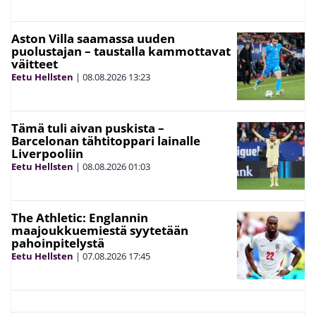
Aston Villa saamassa uuden
puolustajan – taustalla kammottavat
väitteet
Eetu Hellsten
|
08.08.2026
13:23
Tämä tuli aivan puskista –
Barcelonan tähtitoppari lainalle
Liverpooliin
Eetu Hellsten
|
08.08.2026
01:03
The Athletic: Englannin
maajoukkuemiestä syytetään
pahoinpitelystä
Eetu Hellsten
|
07.08.2026
17:45