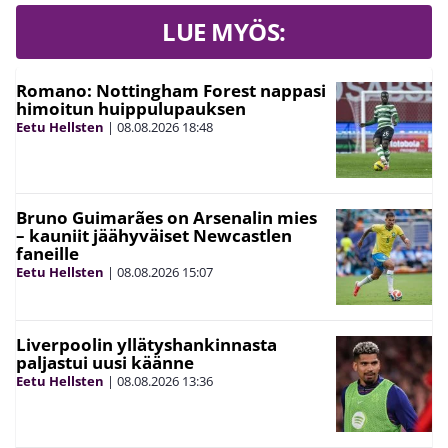
LUE MYÖS:
Romano: Nottingham Forest nappasi
himoitun huippulupauksen
Eetu Hellsten
|
08.08.2026
18:48
Bruno Guimarães on Arsenalin mies
– kauniit jäähyväiset Newcastlen
faneille
Eetu Hellsten
|
08.08.2026
15:07
Liverpoolin yllätyshankinnasta
paljastui uusi käänne
Eetu Hellsten
|
08.08.2026
13:36