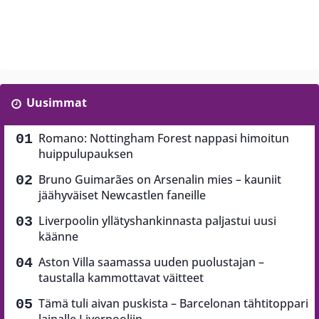
Uusimmat
Romano: Nottingham Forest nappasi himoitun
huippulupauksen
Bruno Guimarães on Arsenalin mies – kauniit
jäähyväiset Newcastlen faneille
Liverpoolin yllätyshankinnasta paljastui uusi
käänne
Aston Villa saamassa uuden puolustajan –
taustalla kammottavat väitteet
Tämä tuli aivan puskista – Barcelonan tähtitoppari