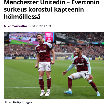
Manchester Unitedin – Evertonin
surkeus korostui kapteenin
hölmöillessä
Niko Toiskallio
03.04.2022
17:53
Kuva:
Getty Images