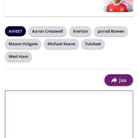
AIHEET
Aaron Cresswell
Everton
Jarrod Bowen
Mason Holgate
Michael Keane
Tulokset
West Ham
Jaa
1€ = 10€ arvosta
ilmaiskierroksia ilman
kierrätystä!
Talleta 1€