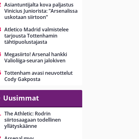
Asiantuntijalta kova paljastus
Vinicius Juniorista: ”Arsenalissa
uskotaan siirtoon”
Atletico Madrid valmistelee
tarjousta Tottenhamin
tähtipuolustajasta
Megasiirto! Arsenal hankki
Valioliiga-seuran jalokiven
Tottenham avasi neuvottelut
Cody Gakposta
Uusimmat
The Athletic: Rodrin
siirtosaagaan todellinen
yllätyskäänne
Arsenal myy