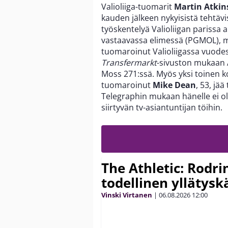
Valioliiga-tuomarit
Martin Atkin
kauden jälkeen nykyisistä tehtäv
työskentelyä Valioliigan parissa
vastaavassa elimessä (PGMOL), mu
tuomaroinut Valioliigassa vuodes
Transfermarkt
-sivuston mukaan A
Moss 271:ssä. Myös yksi toinen ko
tuomaroinut
Mike Dean
, 53, jä
Telegraphin mukaan hänelle ei o
siirtyvän tv-asiantuntijan töihin.
The Athletic: Rodri
todellinen yllätys
Vinski Virtanen
|
06.08.2026
12:00