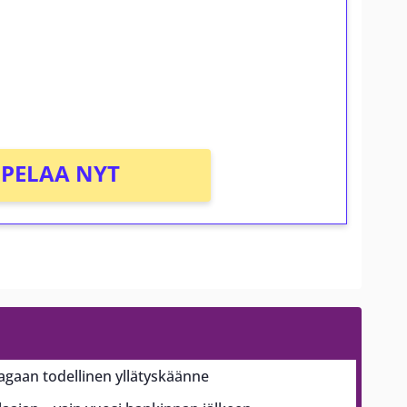
osta Tuohi 1000 -peliin (arvo 0,20€ per
PELAA NYT
aagaan todellinen yllätyskäänne