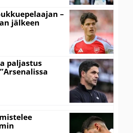
ukkuepelaajan –
an jälkeen
a paljastus
 ”Arsenalissa
lmistelee
amin