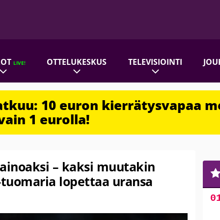
ROT
OTTELUKESKUS
TELEVISIOINTI
JOU
LIVE!
jatkuu: 10 euron kierrätysvapaa m
vain 1 eurolla!
 ainoaksi – kaksi muutakin
-tuomaria lopettaa uransa