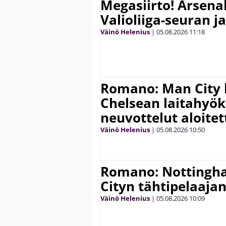
Megasiirto! Arsena
Valioliiga-seuran j
Väinö Helenius
|
05.08.2026
11:18
Romano: Man City 
Chelsean laitahyök
neuvottelut aloitet
Väinö Helenius
|
05.08.2026
10:50
Romano: Nottingh
Cityn tähtipelaaja
Väinö Helenius
|
05.08.2026
10:09