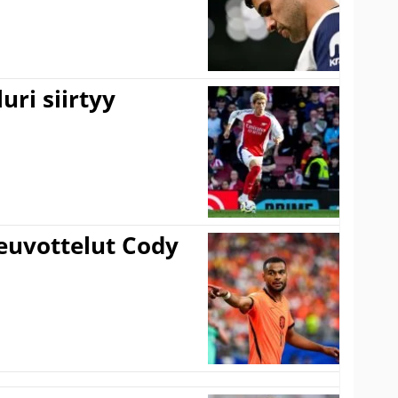
uri siirtyy
euvottelut Cody