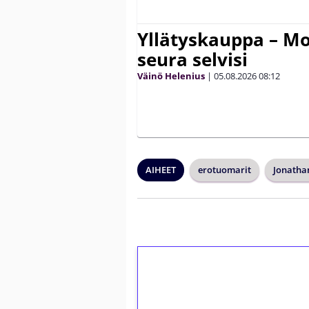
Yllätyskauppa – Mo
seura selvisi
Väinö Helenius
|
05.08.2026
08:12
AIHEET
erotuomarit
Jonatha
1€ = 10€ arvosta 
kierrätystä!