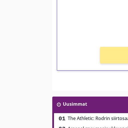
Talleta 1€
Saat heti 50 ilmaiskierr
kierros)!
Ei kierrätysvaatimusta!
Uusimmat
The Athletic: Rodrin siirtos