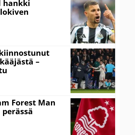
l hankki
alokiven
kiinnostunut
kääjästä –
tu
am Forest Man
n perässä