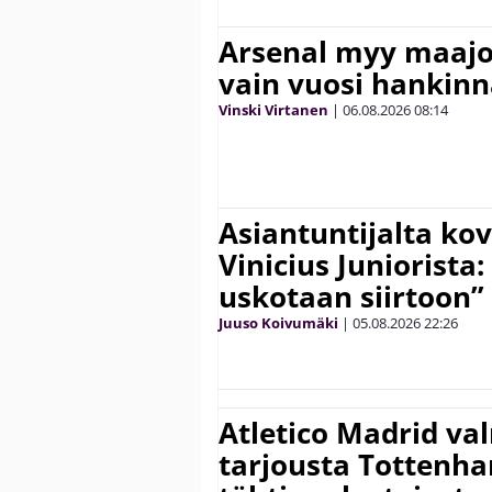
Arsenal myy maajo
vain vuosi hankinn
Vinski Virtanen
|
06.08.2026
08:14
Asiantuntijalta kov
Vinicius Juniorista:
uskotaan siirtoon”
Juuso Koivumäki
|
05.08.2026
22:26
Atletico Madrid va
tarjousta Tottenh