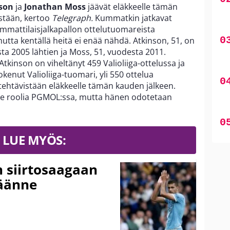
son
ja
Jonathan Moss
jäävät eläkkeelle tämän
istään, kertoo
Telegraph.
Kummatkin jatkavat
 ammattilaisjalkapallon ottelutuomareista
tta kentällä heitä ei enää nähdä. Atkinson, 51, on
ta 2005 lähtien ja Moss, 51, vuodesta 2011.
tkinson on viheltänyt 459 Valioliiga-ottelussa ja
kenut Valioliiga-tuomari, yli 550 ottelua
ä tehtävistään eläkkeelle tämän kauden jälkeen.
le roolia PGMOL:ssa, mutta hänen odotetaan
LUE MYÖS:
n siirtosaagaan
käänne