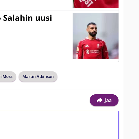
 Salahin uusi
n Moss
Martin Atkinson
Jaa
ilmaiskierroksia ilman