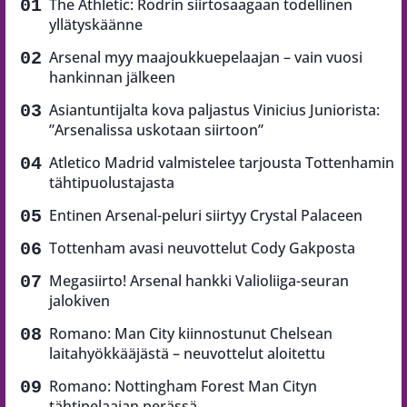
The Athletic: Rodrin siirtosaagaan todellinen
yllätyskäänne
Arsenal myy maajoukkuepelaajan – vain vuosi
hankinnan jälkeen
Asiantuntijalta kova paljastus Vinicius Juniorista:
”Arsenalissa uskotaan siirtoon”
Atletico Madrid valmistelee tarjousta Tottenhamin
tähtipuolustajasta
Entinen Arsenal-peluri siirtyy Crystal Palaceen
Tottenham avasi neuvottelut Cody Gakposta
Megasiirto! Arsenal hankki Valioliiga-seuran
jalokiven
Romano: Man City kiinnostunut Chelsean
laitahyökkääjästä – neuvottelut aloitettu
Romano: Nottingham Forest Man Cityn
tähtipelaajan perässä