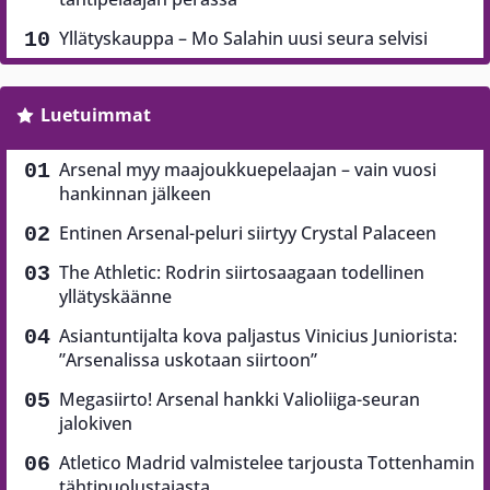
Yllätyskauppa – Mo Salahin uusi seura selvisi
Luetuimmat
Arsenal myy maajoukkuepelaajan – vain vuosi
hankinnan jälkeen
Entinen Arsenal-peluri siirtyy Crystal Palaceen
The Athletic: Rodrin siirtosaagaan todellinen
yllätyskäänne
Asiantuntijalta kova paljastus Vinicius Juniorista:
”Arsenalissa uskotaan siirtoon”
Megasiirto! Arsenal hankki Valioliiga-seuran
jalokiven
Atletico Madrid valmistelee tarjousta Tottenhamin
tähtipuolustajasta