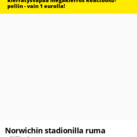
kierrätysvapaa megakierros Reactoonz-
peliin - vain 1 eurolla!
Norwichin stadionilla ruma