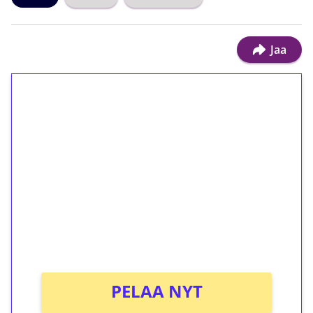
Jaa
1€ = 10€ arvosta
ilmaiskierroksia ilman
kierrätystä!
Talleta 1€
Saat heti 50 ilmaiskierrosta Tuohi 1000 -
peliin (arvo 0,20€ per kierros)!
Ei kierrätysvaatimusta!
PELAA NYT