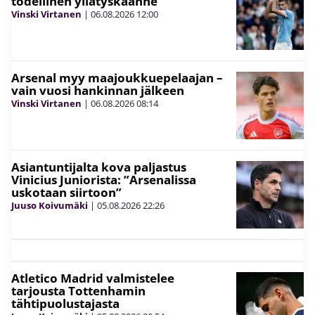
todellinen yllätyskäänne
Vinski Virtanen
|
06.08.2026
12:00
Arsenal myy maajoukkuepelaajan –
vain vuosi hankinnan jälkeen
Vinski Virtanen
|
06.08.2026
08:14
Asiantuntijalta kova paljastus
Vinicius Juniorista: ”Arsenalissa
uskotaan siirtoon”
Juuso Koivumäki
|
05.08.2026
22:26
Atletico Madrid valmistelee
tarjousta Tottenhamin
tähtipuolustajasta