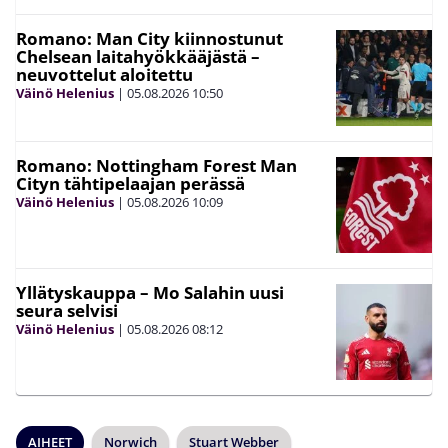
Romano: Man City kiinnostunut
Chelsean laitahyökkääjästä –
neuvottelut aloitettu
Väinö Helenius
|
05.08.2026
10:50
Romano: Nottingham Forest Man
Cityn tähtipelaajan perässä
Väinö Helenius
|
05.08.2026
10:09
Yllätyskauppa – Mo Salahin uusi
seura selvisi
Väinö Helenius
|
05.08.2026
08:12
AIHEET
Norwich
Stuart Webber