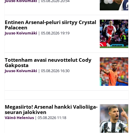
Juuso Koivumäki
|
05.08.2026
20:54
Entinen Arsenal-peluri siirtyy Crystal
Palaceen
Juuso Koivumäki
|
05.08.2026
19:19
Tottenham avasi neuvottelut Cody
Gakposta
Juuso Koivumäki
|
05.08.2026
16:30
Megasiirto! Arsenal hankki Valioliiga-
seuran jalokiven
Väinö Helenius
|
05.08.2026
11:18