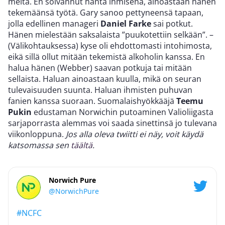
meitä. En solvannut häntä ihmisenä, ainoastaan hänen
tekemäänsä työtä. Gary sanoo pettyneensä tapaan,
jolla edellinen manageri
Daniel Farke
sai potkut.
Hänen mielestään saksalaista ”puukotettiin selkään”. –
(Välikohtauksessa) kyse oli ehdottomasti intohimosta,
eikä sillä ollut mitään tekemistä alkoholin kanssa. En
halua hänen (Webber) saavan potkuja tai mitään
sellaista. Haluan ainoastaan kuulla, mikä on seuran
tulevaisuuden suunta. Haluan ihmisten puhuvan
fanien kanssa suoraan. Suomalaishyökkääjä
Teemu
Pukin
edustaman Norwichin putoaminen Valioliigasta
sarjaporrasta alemmas voi saada sinettinsä jo tulevana
viikonloppuna.
Jos alla oleva twiitti ei näy, voit käydä
katsomassa sen
täältä
.
Norwich Pure
@NorwichPure
#NCFC