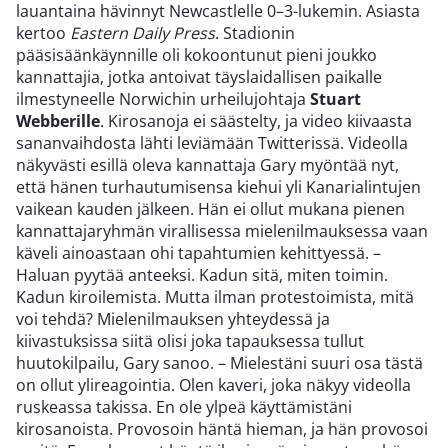
lauantaina hävinnyt Newcastlelle 0–3-lukemin. Asiasta
kertoo
Eastern Daily Press
. Stadionin
pääsisäänkäynnille oli kokoontunut pieni joukko
kannattajia, jotka antoivat täyslaidallisen paikalle
ilmestyneelle Norwichin urheilujohtaja
Stuart
Webberille
. Kirosanoja ei säästelty, ja video kiivaasta
sananvaihdosta lähti leviämään Twitterissä. Videolla
näkyvästi esillä oleva kannattaja Gary myöntää nyt,
että hänen turhautumisensa kiehui yli Kanarialintujen
vaikean kauden jälkeen. Hän ei ollut mukana pienen
kannattajaryhmän virallisessa mielenilmauksessa vaan
käveli ainoastaan ohi tapahtumien kehittyessä. –
Haluan pyytää anteeksi. Kadun sitä, miten toimin.
Kadun kiroilemista. Mutta ilman protestoimista, mitä
voi tehdä? Mielenilmauksen yhteydessä ja
kiivastuksissa siitä olisi joka tapauksessa tullut
huutokilpailu, Gary sanoo. – Mielestäni suuri osa tästä
on ollut ylireagointia. Olen kaveri, joka näkyy videolla
ruskeassa takissa. En ole ylpeä käyttämistäni
kirosanoista. Provosoin häntä hieman, ja hän provosoi