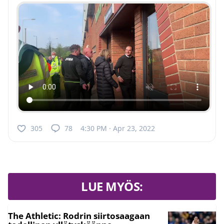
305
78
4:30 PM · Apr 23, 2022
LUE MYÖS:
The Athletic: Rodrin siirtosaagaan