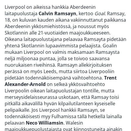
Liverpool on aikeissa hankkia Aberdeenin
laitapuolustaja
Calvin Ramsayn
, kertoo
Goal
. Ramsay,
18, on kuluvan kauden aikana vakiinnuttanut paikkansa
Aberdeenin ykkösmiehistössä, ja noussut myös
Skotlannin alle 21-vuotiaiden maajoukkueeseen.
Oikeana laitapuolustajana pelaavaa Ramsayta pidetään
yhtenä Skotlannin lupaavimmista pelaajista. Goalin
mukaan Liverpool on valmis maksamaan Ramsaysta
neljä miljoonaa puntaa, jolla se toivoo saavansa
nuorukaisen riveihinsä. Ramsayn allekirjoituksen
perässä on myös Leeds, mutta siirtoa Liverpooliin
pidetään todennäköisempänä vaihtoehtona.
Trent
Alexander-Arnold
on selkeä ykkösvaihtoehto
Liverpoolin oikean laitapuolustajan tontille, mutta
merseysidelaisseurassa uskotaan, että Ramsay toisi
pitkällä aikavälillä hyvän kilpailutilanteen kyseiselle
pelipaikalle. Jos Liverpool hankkii Ramsayn, se
todennäköisesti myy Fulhamissa tällä hetkellä lainalla
pelaavan
Neco Williamsin
. Walesin
maajoukkuepuolustajasta ovat kiinnostuneita ainakin