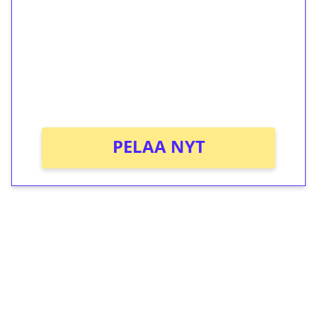
Talleta 1€
Saat heti 50 ilmaiskierrosta Tuohi 1000 -
peliin (arvo 0,20€ per kierros)!
Ei kierrätysvaatimusta!
PELAA NYT