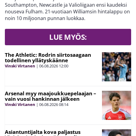
Southampton, Newcastle ja Valioliigaan ensi kaudeksi
nouseva Fulham. 21-vuotiaan Williamsin hintalappu on
noin 10 miljoonan punnan luokkaa.
LUE MYÖS:
The Athletic: Rodrin siirtosaagaan
todellinen yllätyskäänne
Vinski Virtanen
|
06.08.2026
12:00
Arsenal myy maajoukkuepelaajan –
vain vuosi hankinnan jälkeen
Vinski Virtanen
|
06.08.2026
08:14
Asiantuntijalta kova paljastus