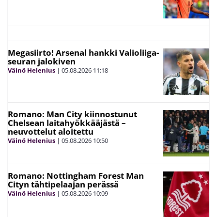
Megasiirto! Arsenal hankki Valioliiga-
seuran jalokiven
Väinö Helenius
|
05.08.2026
11:18
Romano: Man City kiinnostunut
Chelsean laitahyökkääjästä –
neuvottelut aloitettu
Väinö Helenius
|
05.08.2026
10:50
Romano: Nottingham Forest Man
Cityn tähtipelaajan perässä
Väinö Helenius
|
05.08.2026
10:09