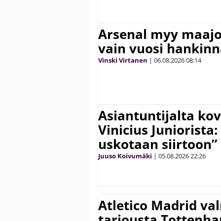
Arsenal myy maajo
vain vuosi hankinn
Vinski Virtanen
|
06.08.2026
08:14
Asiantuntijalta kov
Vinicius Juniorista:
uskotaan siirtoon”
Juuso Koivumäki
|
05.08.2026
22:26
Atletico Madrid va
tarjousta Tottenh