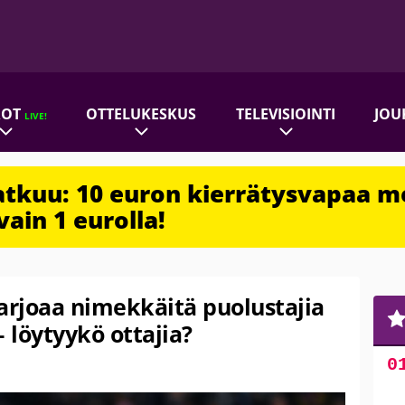
ROT
OTTELUKESKUS
TELEVISIOINTI
JOU
LIVE!
jatkuu: 10 euron kierrätysvapaa m
vain 1 eurolla!
arjoaa nimekkäitä puolustajia
– löytyykö ottajia?