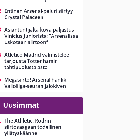
Entinen Arsenal-peluri siirtyy
Crystal Palaceen
Asiantuntijalta kova paljastus
Vinicius Juniorista: ”Arsenalissa
uskotaan siirtoon”
Atletico Madrid valmistelee
tarjousta Tottenhamin
tähtipuolustajasta
Megasiirto! Arsenal hankki
Valioliiga-seuran jalokiven
Uusimmat
The Athletic: Rodrin
siirtosaagaan todellinen
yllätyskäänne