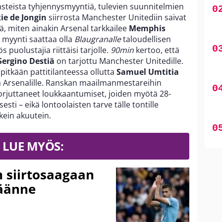
steista tyhjennysmyyntiä, tulevien suunnitelmien
ie de Jongin
siirrosta Manchester Unitediin saivat
ä, miten ainakin Arsenal tarkkailee
Memphis
n myynti saattaa olla
Blaugranalle
taloudellisen
uolustajia riittäisi tarjolle.
90min
kertoo, että
Sergino Destiä
on tarjottu Manchester Unitedille.
pitkään pattitilanteessa ollutta
Samuel Umtitia
a Arsenalille. Ranskan maailmanmestareihin
orjuttaneet loukkaantumiset, joiden myötä 28-
sesti – eikä lontoolaisten tarve tälle tontille
kein akuutein.
LUE MYÖS:
n siirtosaagaan
käänne