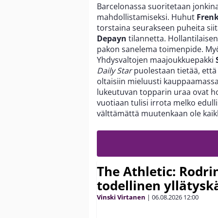
Barcelonassa suoritetaan jonkina
mahdollistamiseksi. Huhut
Frenk
torstaina seurakseen puheita siit
Depayn
tilannetta. Hollantilaise
pakon sanelema toimenpide. Myös p
Yhdysvaltojen maajoukkuepakki
Daily Star
puolestaan tietää, että 
oltaisiin mieluusti kauppaamass
lukeutuvan topparin uraa ovat h
vuotiaan tulisi irrota melko edulli
välttämättä muutenkaan ole kaik
The Athletic: Rodri
todellinen yllätys
Vinski Virtanen
|
06.08.2026
12:00