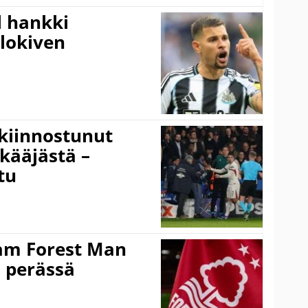
l hankki
alokiven
kiinnostunut
kääjästä –
tu
am Forest Man
n perässä