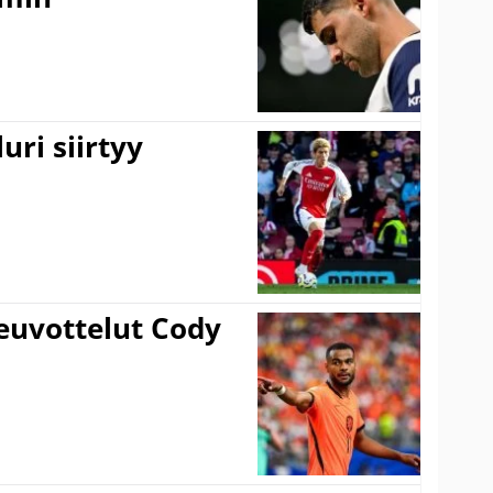
uri siirtyy
euvottelut Cody