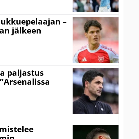
ukkuepelaajan –
an jälkeen
a paljastus
 ”Arsenalissa
lmistelee
amin