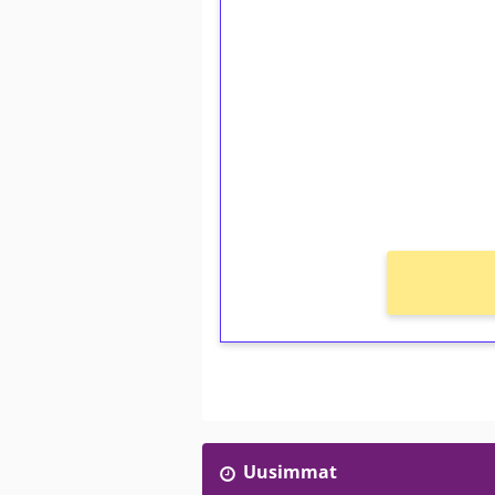
1€ = 10€ arvosta 
kierrätystä!
Talleta 1€
Saat heti 50 ilmaiskierr
kierros)!
Ei kierrätysvaatimusta!
Uusimmat