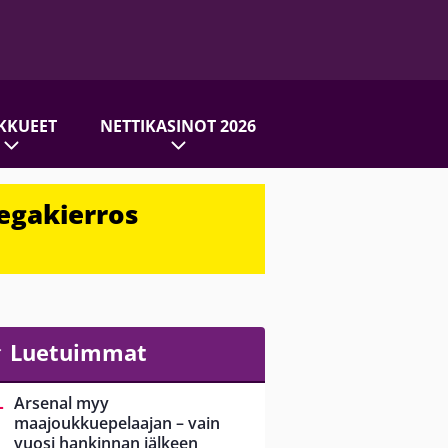
KKUEET
NETTIKASINOT 2026
egakierros
Luetuimmat
Arsenal myy
maajoukkuepelaajan – vain
vuosi hankinnan jälkeen