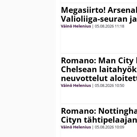
Megasiirto! Arsena
Valioliiga-seuran j
Väinö Helenius
|
05.08.2026
11:18
Romano: Man City 
Chelsean laitahyök
neuvottelut aloitet
Väinö Helenius
|
05.08.2026
10:50
Romano: Nottingh
Cityn tähtipelaaja
Väinö Helenius
|
05.08.2026
10:09