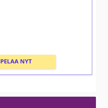
ilmaiskierroksia ilman
osta Tuohi 1000 -peliin (arvo 0,20€ per
PELAA NYT