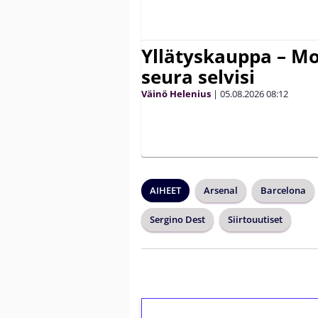
Yllätyskauppa – Mo
seura selvisi
Väinö Helenius
|
05.08.2026
08:12
AIHEET
Arsenal
Barcelona
Sergino Dest
Siirtouutiset