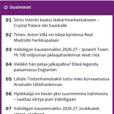
Uusimmat
Siirto Interiin kaatui lääkärintarkastukseen –
Crystal Palace iski haaskalle
Times: Aston Villa voi iskeä kyntensä Real
Madridin herkkupalaan
Valioliigan kausiennakko 2026-27 – Ipswich Town:
Yli 100 miljoonan pelaajahankinnat eivät riitä
Vieläkö hän pelaa jalkapalloa? Elävä legenda
palaamassa Englantiin
Lähde: Tottenhamistakin tuttu mies korvaamassa
Arsenalin tähtihankinnan
Hyökkääjä on kesän yksi suurimmista hahmoista
– saattaa siirtyä pian Valioliigaan
Valioliigan kausiennakko 2026-27: Joukkueet,
siirrot, stadionit