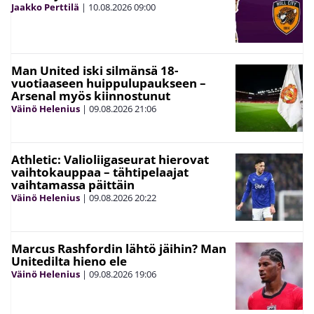
Jaakko Perttilä
|
10.08.2026
09:00
Man United iski silmänsä 18-
vuotiaaseen huippulupaukseen –
Arsenal myös kiinnostunut
Väinö Helenius
|
09.08.2026
21:06
Athletic: Valioliigaseurat hierovat
vaihtokauppaa – tähtipelaajat
vaihtamassa päittäin
Väinö Helenius
|
09.08.2026
20:22
Marcus Rashfordin lähtö jäihin? Man
Unitedilta hieno ele
Väinö Helenius
|
09.08.2026
19:06