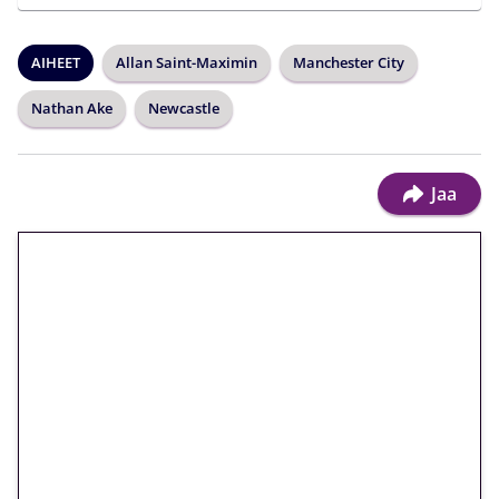
AIHEET
Allan Saint-Maximin
Manchester City
Nathan Ake
Newcastle
Jaa
🎁 Huipputarjous jatkuu: 10
euron kierrätysvapaa
megakierros Reactoonz-
peliin – vain 1 eurolla!
Peli: Reactoonz
Vain uusille asiakkaille!