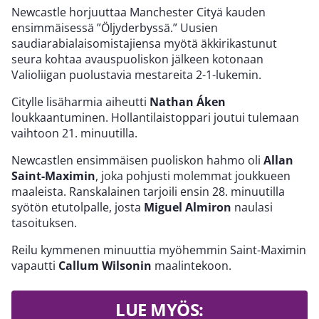
Newcastle horjuuttaa Manchester Cityä kauden
ensimmäisessä ”Öljyderbyssä.” Uusien
saudiarabialaisomistajiensa myötä äkkirikastunut
seura kohtaa avauspuoliskon jälkeen kotonaan
Valioliigan puolustavia mestareita 2-1-lukemin.
Citylle lisäharmia aiheutti
Nathan Áken
loukkaantuminen. Hollantilaistoppari joutui tulemaan
vaihtoon 21. minuutilla.
Newcastlen ensimmäisen puoliskon hahmo oli
Allan
Saint-Maximin
, joka pohjusti molemmat joukkueen
maaleista. Ranskalainen tarjoili ensin 28. minuutilla
syötön etutolpalle, josta
Miguel Almiron
naulasi
tasoituksen.
Reilu kymmenen minuuttia myöhemmin Saint-Maximin
vapautti
Callum Wilsonin
maalintekoon.
LUE MYÖS: