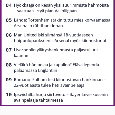
Hyökkääjä on kesän yksi suurimmista hahmoista
– saattaa siirtyä pian Valioliigaan
Lähde: Tottenhamistakin tuttu mies korvaamassa
Arsenalin tähtihankinnan
Man United iski silmänsä 18-vuotiaaseen
huippulupaukseen – Arsenal myös kiinnostunut
Liverpoolin yllätyshankinnasta paljastui uusi
käänne
Vieläkö hän pelaa jalkapalloa? Elävä legenda
palaamassa Englantiin
Romano: Fulham teki kiinnostavan hankinnan –
22-vuotiaasta tulee heti avainpelaaja
Ipswichiltä hurja siirtoveto – Bayer Leverkusenin
avainpelaaja tähtäimessä