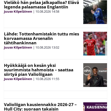
Vieläkö hän pelaa jalkapalloa? Elävä
legenda palaamassa Englantiin
Juuso Kilpeläinen
|
10.08.2026
14:58
Lähde: Tottenhamistakin tuttu mies
korvaamassa Arsenalin
tähtihankinnan
Juuso Kilpeläinen
|
10.08.2026
13:02
Hyökkääjä on kesän yksi
suurimmista hahmoista – saattaa
siirtyä pian Valioliigaan
Juuso Kilpeläinen
|
10.08.2026
11:55
Valioliigan kausiennakko 2026-27 –
Hull City: suoraan takaisin