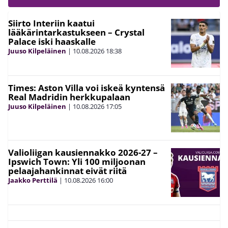
Siirto Interiin kaatui
lääkärintarkastukseen – Crystal
Palace iski haaskalle
Juuso Kilpeläinen
|
10.08.2026
18:38
Times: Aston Villa voi iskeä kyntensä
Real Madridin herkkupalaan
Juuso Kilpeläinen
|
10.08.2026
17:05
Valioliigan kausiennakko 2026-27 –
Ipswich Town: Yli 100 miljoonan
pelaajahankinnat eivät riitä
Jaakko Perttilä
|
10.08.2026
16:00