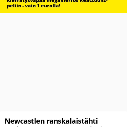
kierrätysvapaa megakierros Reactoonz-
peliin - vain 1 eurolla!
Newcastlen ranskalaistähti