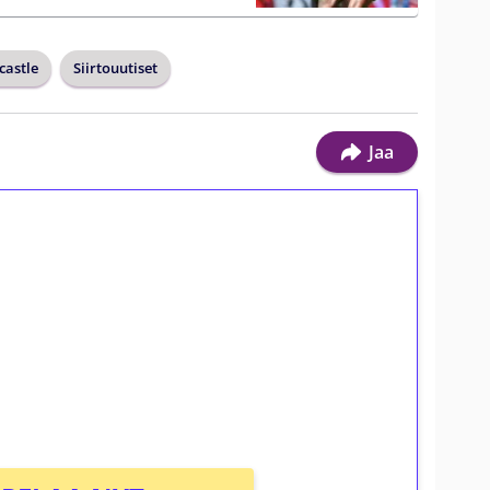
astle
Siirtouutiset
Jaa
ilmaiskierroksia ilman
osta Tuohi 1000 -peliin (arvo 0,20€ per