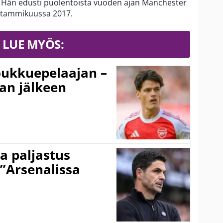
ja. Hän edusti puolentoista vuoden ajan Manchester
n tammikuussa 2017.
LUE MYÖS:
ukkuepelaajan –
an jälkeen
a paljastus
 ”Arsenalissa