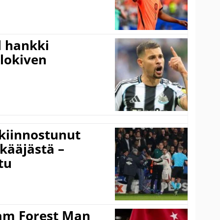
l hankki
alokiven
kiinnostunut
kääjästä –
tu
am Forest Man