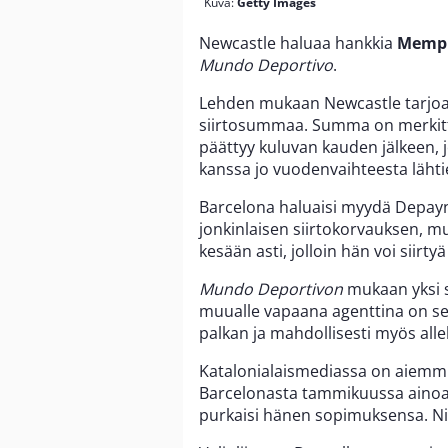
Kuva:
Getty Images
Newcastle haluaa hankkia
Memph
Mundo Deportivo
.
Lehden mukaan Newcastle tarjoa
siirtosummaa. Summa on merkitt
päättyy kuluvan kauden jälkeen, 
kanssa jo vuodenvaihteesta lähti
Barcelona haluaisi myydä Depa
jonkinlaisen siirtokorvauksen,
kesään asti, jolloin hän voi siir
Mundo Deportivon
mukaan yksi s
muualle vapaana agenttina on se
palkan ja mahdollisesti myös all
Katalonialaismediassa on aiemmi
Barcelonasta tammikuussa ainoas
purkaisi hänen sopimuksensa. Ni