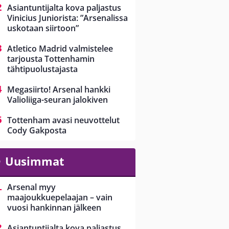
Asiantuntijalta kova paljastus
Vinicius Juniorista: ”Arsenalissa
uskotaan siirtoon”
Atletico Madrid valmistelee
tarjousta Tottenhamin
tähtipuolustajasta
Megasiirto! Arsenal hankki
Valioliiga-seuran jalokiven
Tottenham avasi neuvottelut
Cody Gakposta
Uusimmat
Arsenal myy
maajoukkuepelaajan – vain
vuosi hankinnan jälkeen
Asiantuntijalta kova paljastus