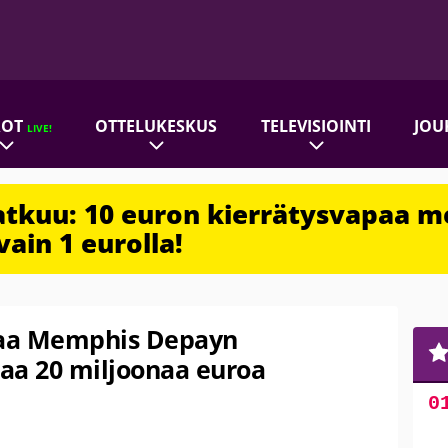
ROT
OTTELUKESKUS
TELEVISIOINTI
JOU
LIVE!
jatkuu: 10 euron kierrätysvapaa m
vain 1 eurolla!
uaa Memphis Depayn
aa 20 miljoonaa euroa