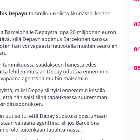
is Depayn
tammikuun siirtoikkunassa, kertoo
a Barcelonalle Depaysta jopa 20 miljoonan euron
ävä, sillä Depayn sopimus Barcelonan kanssa
joten hän voi vapaasti neuvotella muiden seurojen
en.
yn tammikuussa saadakseen hänestä edes
 mutta lehden mukaan Depay odottaa ennemmin
tyä vapaana agenttina muihin maisemiin.
yistä, miksi Depay siirtyisi ennemmin kesällä
, että hän saisi siinä tapauksessa suuremman
ekirjoitusbonuksen.
n uutisoitu, että Depay suostuisi poistumaan
taan vapaana agenttina, eli jos Barcelona
in ei ole kuitenkaan tapahtumassa.