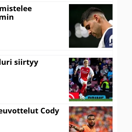
lmistelee
amin
uri siirtyy
euvottelut Cody