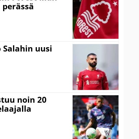
n perässä
 Salahin uusi
stuu noin 20
laajalla