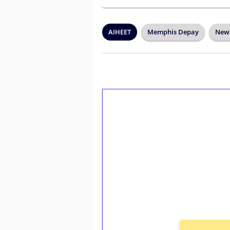
AIHEET
Memphis Depay
Newc
1€ = 10€ arvosta 
kierrätystä!
Talleta 1€
Saat heti 50 ilmaiskierr
kierros)!
Ei kierrätysvaatimusta!