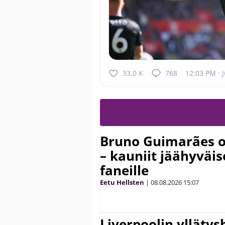
33.0 K
768
12:03 PM · J
Bruno Guimarães o
– kauniit jäähyväi
faneille
Eetu Hellsten
|
08.08.2026
15:07
Liverpoolin ylläty