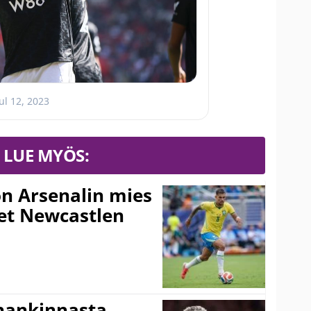
ul 12, 2023
LUE MYÖS:
n Arsenalin mies
set Newcastlen
shankinnasta