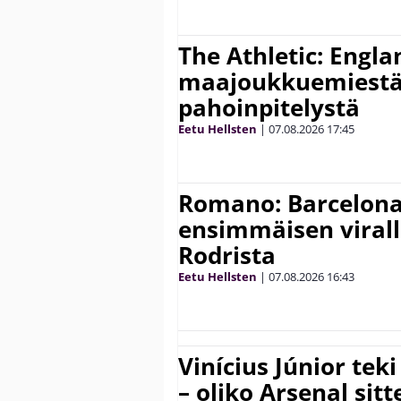
The Athletic: Engla
maajoukkuemiestä
pahoinpitelystä
Eetu Hellsten
|
07.08.2026
17:45
Romano: Barcelona
ensimmäisen virall
Rodrista
Eetu Hellsten
|
07.08.2026
16:43
Vinícius Júnior te
– oliko Arsenal sit