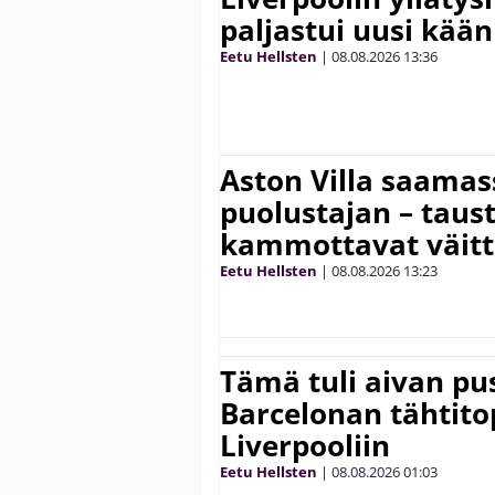
paljastui uusi kää
Eetu Hellsten
|
08.08.2026
13:36
Aston Villa saama
puolustajan – taust
kammottavat väitt
Eetu Hellsten
|
08.08.2026
13:23
Tämä tuli aivan pus
Barcelonan tähtitop
Liverpooliin
Eetu Hellsten
|
08.08.2026
01:03