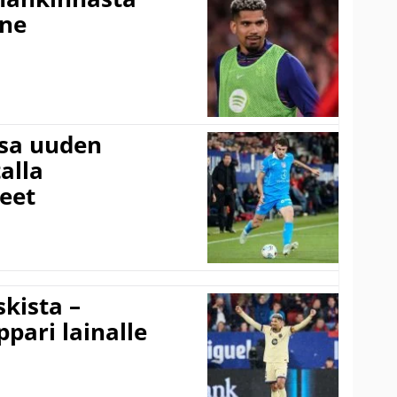
nne
ssa uuden
alla
eet
kista –
pari lainalle