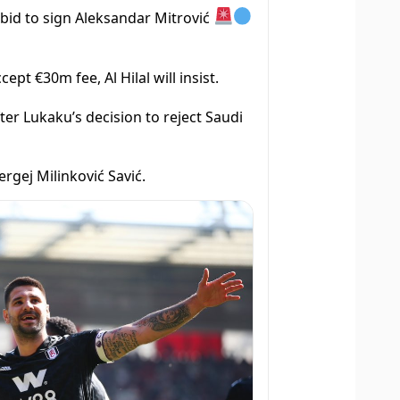
 bid to sign Aleksandar Mitrović
pt €30m fee, Al Hilal will insist.
ter Lukaku’s decision to reject Saudi
rgej Milinković Savić.