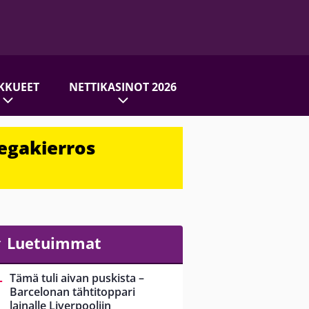
KKUEET
NETTIKASINOT 2026
egakierros
Luetuimmat
Tämä tuli aivan puskista –
Barcelonan tähtitoppari
lainalle Liverpooliin