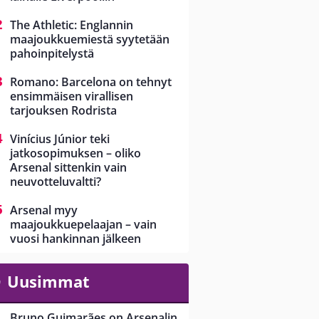
The Athletic: Englannin
maajoukkuemiestä syytetään
pahoinpitelystä
Romano: Barcelona on tehnyt
ensimmäisen virallisen
tarjouksen Rodrista
Vinícius Júnior teki
jatkosopimuksen – oliko
Arsenal sittenkin vain
neuvotteluvaltti?
Arsenal myy
maajoukkuepelaajan – vain
vuosi hankinnan jälkeen
Uusimmat
Bruno Guimarães on Arsenalin