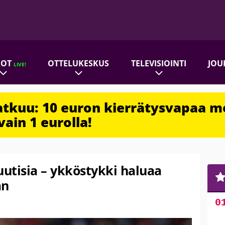
ROT
OTTELUKESKUS
TELEVISIOINTI
JOU
LIVE!
jatkuu: 10 euron kierrätysvapaa m
vain 1 eurolla!
uutisia – ykköstykki haluaa
an