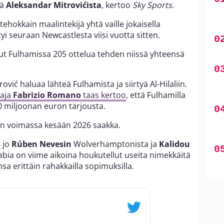
tä
Aleksandar Mitrovićista
, kertoo
Sky Sports.
tehokkain maalintekijä yhtä vaille jokaisella
ttyi seuraan Newcastlesta viisi vuotta sitten.
nut Fulhamissa 205 ottelua tehden niissä yhteensä
ović haluaa lähteä Fulhamista ja siirtyä Al-Hilaliin.
taja
Fabrizio Romano
taas kertoo
, että Fulhamilla
0 miljoonan euron tarjousta.
on voimassa kesään 2026 saakka.
ä jo
Rúben Nevesin
Wolverhamptonista ja
Kalidou
bia on viime aikoina houkutellut useita nimekkäitä
sa erittäin rahakkailla sopimuksilla.