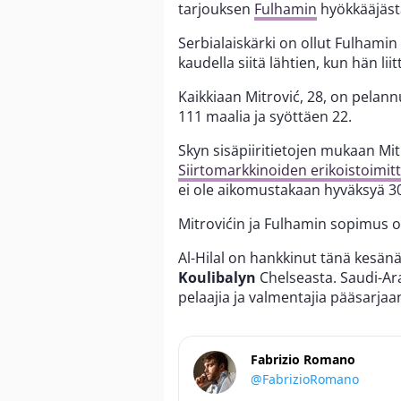
tarjouksen
Fulhamin
hyökkääjäs
Serbialaiskärki on ollut Fulhamin 
kaudella siitä lähtien, kun hän lii
Kaikkiaan Mitrović, 28, on pelan
111 maalia ja syöttäen 22.
Skyn sisäpiiritietojen mukaan Mitr
Siirtomarkkinoiden erikoistoimit
ei ole aikomustakaan hyväksyä 3
Mitrovićin ja Fulhamin sopimus 
Al-Hilal on hankkinut tänä kesän
Koulibalyn
Chelseasta. Saudi-Ara
pelaajia ja valmentajia pääsarjaan
Fabrizio Romano
@FabrizioRomano