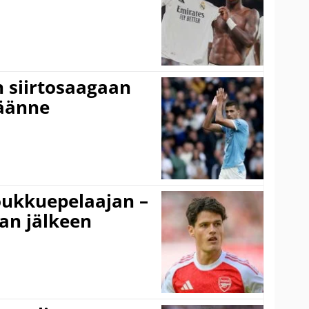
n siirtosaagaan
käänne
ukkuepelaajan –
an jälkeen