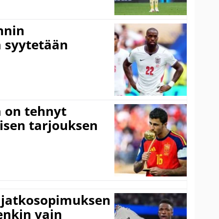
nnin
 syytetään
 on tehnyt
isen tarjouksen
ki jatkosopimuksen
tenkin vain