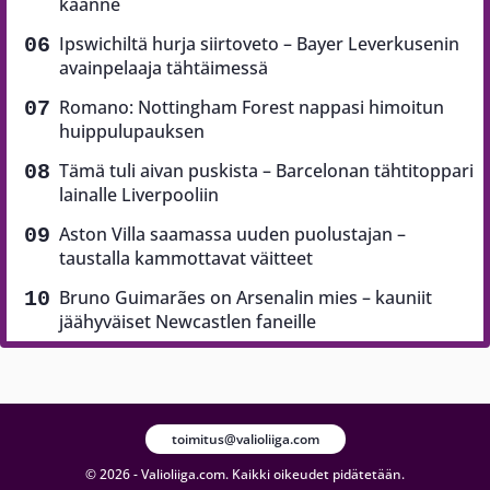
käänne
Ipswichiltä hurja siirtoveto – Bayer Leverkusenin
avainpelaaja tähtäimessä
Romano: Nottingham Forest nappasi himoitun
huippulupauksen
Tämä tuli aivan puskista – Barcelonan tähtitoppari
lainalle Liverpooliin
Aston Villa saamassa uuden puolustajan –
taustalla kammottavat väitteet
Bruno Guimarães on Arsenalin mies – kauniit
jäähyväiset Newcastlen faneille
toimitus@valioliiga.com
© 2026 - Valioliiga.com. Kaikki oikeudet pidätetään.