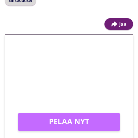
Siirtouutiset
Jaa
🎁 Huipputarjous jatkuu: 10
euron kierrätysvapaa
megakierros Reactoonz-
peliin – vain 1 eurolla!
Peli: Reactoonz
Vain uusille asiakkaille!
PELAA NYT