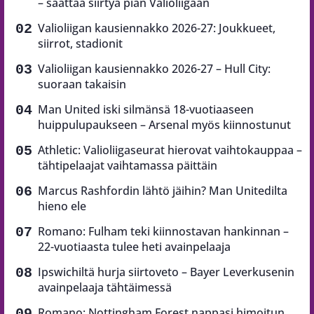
– saattaa siirtyä pian Valioliigaan
Valioliigan kausiennakko 2026-27: Joukkueet,
siirrot, stadionit
Valioliigan kausiennakko 2026-27 – Hull City:
suoraan takaisin
Man United iski silmänsä 18-vuotiaaseen
huippulupaukseen – Arsenal myös kiinnostunut
Athletic: Valioliigaseurat hierovat vaihtokauppaa –
tähtipelaajat vaihtamassa päittäin
Marcus Rashfordin lähtö jäihin? Man Unitedilta
hieno ele
Romano: Fulham teki kiinnostavan hankinnan –
22-vuotiaasta tulee heti avainpelaaja
Ipswichiltä hurja siirtoveto – Bayer Leverkusenin
avainpelaaja tähtäimessä
Romano: Nottingham Forest nappasi himoitun