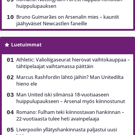
huippulupauksen
Bruno Guimarães on Arsenalin mies – kauniit
jäähyväiset Newcastlen faneille
Luetuimmat
Athletic: Valioliigaseurat hierovat vaihtokauppaa –
tähtipelaajat vaihtamassa päittäin
Marcus Rashfordin lähtö jäihin? Man Unitedilta
hieno ele
Man United iski silmänsä 18-vuotiaaseen
huippulupaukseen – Arsenal myös kiinnostunut
Romano: Fulham teki kiinnostavan hankinnan –
22-vuotiaasta tulee heti avainpelaaja
Liverpoolin yllätyshankinnasta paljastui uusi