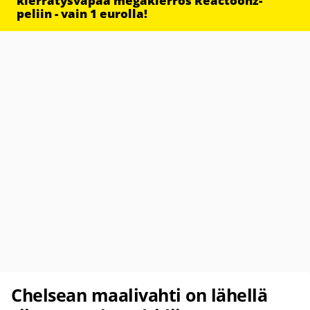
kierrätysvapaa megakierros Reactoonz-
peliin - vain 1 eurolla!
Chelsean maalivahti on lähellä