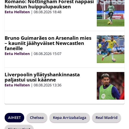
Romano: Nottingham Forest nappasi
himoitun huippulupauksen
Eetu Hellsten
|
08.08.2026
18:48
Bruno Guimarães on Arsenalin mies
– kauniit jäähyväiset Newcastlen
faneille
Eetu Hellsten
|
08.08.2026
15:07
Liverpoolin yllätyshankinnasta
paljastui uusi käänne
Eetu Hellsten
|
08.08.2026
13:36
AIHEET
Chelsea
Kepa Arrizabalaga
Real Madrid