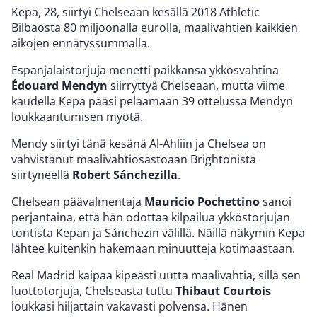
Kepa, 28, siirtyi Chelseaan kesällä 2018 Athletic
Bilbaosta 80 miljoonalla eurolla, maalivahtien kaikkien
aikojen ennätyssummalla.
Espanjalaistorjuja menetti paikkansa ykkösvahtina
Édouard Mendyn
siirryttyä Chelseaan, mutta viime
kaudella Kepa pääsi pelaamaan 39 ottelussa Mendyn
loukkaantumisen myötä.
Mendy siirtyi tänä kesänä Al-Ahliin ja Chelsea on
vahvistanut maalivahtiosastoaan Brightonista
siirtyneellä
Robert Sánchezilla
.
Chelsean päävalmentaja
Mauricio Pochettino
sanoi
perjantaina, että hän odottaa kilpailua ykköstorjujan
tontista Kepan ja Sánchezin välillä. Näillä näkymin Kepa
lähtee kuitenkin hakemaan minuutteja kotimaastaan.
Real Madrid kaipaa kipeästi uutta maalivahtia, sillä sen
luottotorjuja, Chelseasta tuttu
Thibaut Courtois
loukkasi hiljattain vakavasti polvensa. Hänen