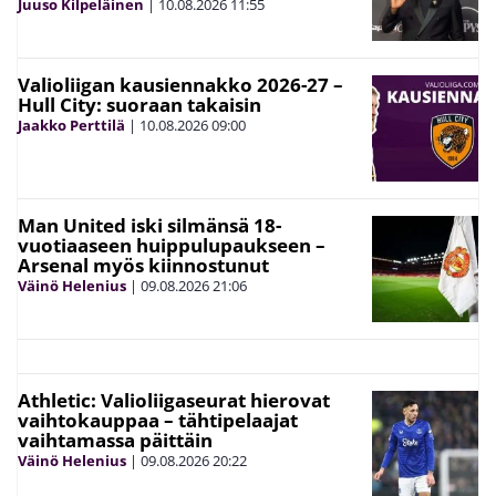
Juuso Kilpeläinen
|
10.08.2026
11:55
Valioliigan kausiennakko 2026-27 –
Hull City: suoraan takaisin
Jaakko Perttilä
|
10.08.2026
09:00
Man United iski silmänsä 18-
vuotiaaseen huippulupaukseen –
Arsenal myös kiinnostunut
Väinö Helenius
|
09.08.2026
21:06
Athletic: Valioliigaseurat hierovat
vaihtokauppaa – tähtipelaajat
vaihtamassa päittäin
Väinö Helenius
|
09.08.2026
20:22