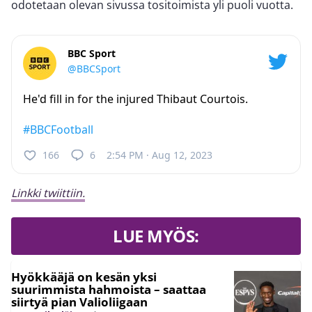
odotetaan olevan sivussa tositoimista yli puoli vuotta.
BBC Sport
@BBCSport
He'd fill in for the injured Thibaut Courtois.
#BBCFootball
166
6
2:54 PM · Aug 12, 2023
Linkki twiittiin.
LUE MYÖS:
Hyökkääjä on kesän yksi
suurimmista hahmoista – saattaa
siirtyä pian Valioliigaan