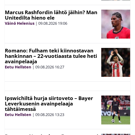
Marcus Rashfordin lähtö jäihin? Man
Unitedilta hieno ele
Väinö Helenius
|
09.08.2026
19:06
Romano: Fulham teki kiinnostavan
hankinnan – 22-vuotiaasta tulee heti
avainpelaaja
Eetu Hellsten
|
09.08.2026
16:27
Ipswichiltä hurja siirtoveto – Bayer
Leverkusenin avainpelaaja
tähtäimessä
Eetu Hellsten
|
09.08.2026
13:23